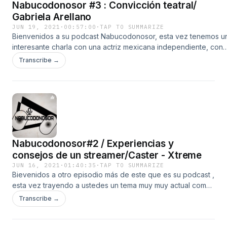
Nabucodonosor #3 : Convicción teatral/
Gabriela Arellano
JUN 19, 2021
·
00:57:00
·
TAP TO SUMMARIZE
Bienvenidos a su podcast Nabucodonosor, esta vez tenemos u
interesante charla con una actriz mexicana independiente, con
experiencias y consejos para quienes estudian o quieren
Transcribe →
aventurarse en el mundo artístico! Redes Facebook
https://m.facebook.com/Cesar-Soto-101543365443062/ Anchor
https://anchor.fm/cesar-augusto-soto-eliosa Insta
https://www.instagram.com/cesarsoto06/ Spotify
https://www.spotify.com/mx/account/312rrj4mdghyk6itxfttz4kgq
Gabriela Arellano: Insta: arellanogabs Insta Ollin teatro: @ollintea
Insta hermanas de barro: @hermanas_de_barro Facebook:
Nabucodonosor#2 / Experiencias y
Gabriela AE
consejos de un streamer/Caster - Xtreme
JUN 16, 2021
·
01:40:35
·
TAP TO SUMMARIZE
Bievenidos a otro episodio más de este que es su podcast ,
esta vez trayendo a ustedes un tema muy muy actual como
lo es querer empezar en el mundo del streaming de
Transcribe →
videojuegos o Caster , narrador de partidas de los mismos
en compañía de un gran amigo y gran profesional del