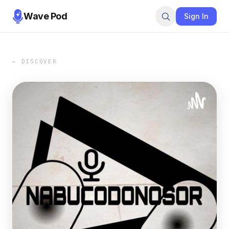
Wave Pod
Sign In
← DISCOVER