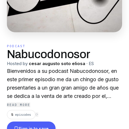
PODCAST
Nabucodonosor
Hosted by
cesar augusto soto eliosa
·
ES
Bienvenidos a su podcast Nabucodonosor, en
este primer episodio me da un chingo de gusto
presentarles a un gran gran amigo de años que
se dedica a la venta de arte creado por el,
espero algo de su experiencia y este podcast
READ MORE
pueda servirle a más de uno, denle mucho amor
5
episodes
⟳
y denle follow a las redes y al canal. Redes
Sign in to save