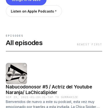
Facebook https://m.facebook.com/Cesar-Soto-
101543365443062/ Anchor
Listen on Apple Podcasts
https://anchor.fm/cesar-augusto-soto-eliosa
Insta https://www.instagram.com/cesarsoto06/
YouTube: Cesar Soto Sr.Venado Instagram:
@sr.venado
EPISODES
All episodes
NEWEST FIRST
Nabucodonosor #5 / Actriz del Youtube
Naranja/ LaChicaSpider
SEP 23, 2021
·
01:20:31
·
TAP TO SUMMARIZE
Bienvenidos de nuevo a este su podcast, esta vez muy
emocionado por traerles a esta invitada, La Chica Spider,