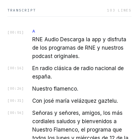
TRANSCRIPT
103
LINES
A
[
00:01
]
RNE Audio Descarga la app y disfruta
de los programas de RNE y nuestros
podcast originales.
En radio clásica de radio nacional de
[
00:16
]
españa.
Nuestro flamenco.
[
00:26
]
Con josé maría velázquez gaztelu.
[
00:31
]
Señoras y señores, amigos, los más
[
00:56
]
cordiales saludos y bienvenidos a
Nuestro Flamenco, el programa que
todos los lunes y miércoles de 12 de la