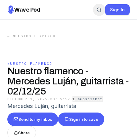
Wave Pod
Sign In
←
NUESTRO FLAMENCO
NUESTRO FLAMENCO
Nuestro flamenco -
Mercedes Luján, guitarrista -
02/12/25
DECEMBER 1, 2025
·
00:59:52
·
1
subscriber
Mercedes Luján, guitarrista
Send to my inbox
Sign in to save
Share