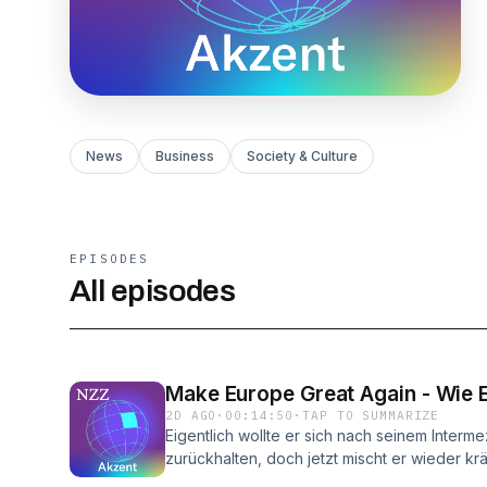
News
Business
Society & Culture
EPISODES
All episodes
Make Europe Great Again - Wie E
2D AGO
·
00:14:50
·
TAP TO SUMMARIZE
Eigentlich wollte er sich nach seinem Inter
zurückhalten, doch jetzt mischt er wieder kräf
Musk. Im Juli unterstützte er eine Präsident