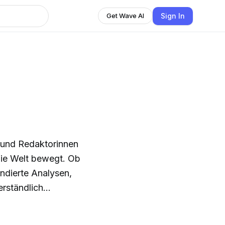
Sign In
Get Wave AI
n und Redaktorinnen
die Welt bewegt. Ob
fundierte Analysen,
rständlich
 «NZZ Akzent» – immer
 es ausserdem eine