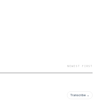
richten von ihrem
NEWEST FIRST
Transcribe →