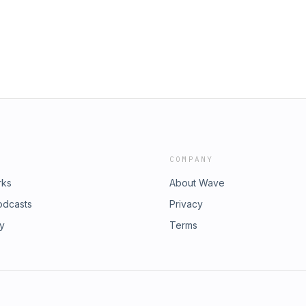
 dieser Folge geht es auch darum,
Z-Reportage zur Reise mit der
i der Mobilisierung spielen und
Video vom Zwischenfall mit der
 Narendra Modi zunehmend unter
Artikel über die Mäuseplage in
 Auslandredaktor Host: Simon
Artikeln von Patrick bei der NZZ. Zum
 NZZ. Exklusiv für dich als Podcast-
 für dich als Podcast-Fan: 7 Tage NZZ-
bindlich testen.
COMPANY
rks
About Wave
odcasts
Privacy
ry
Terms