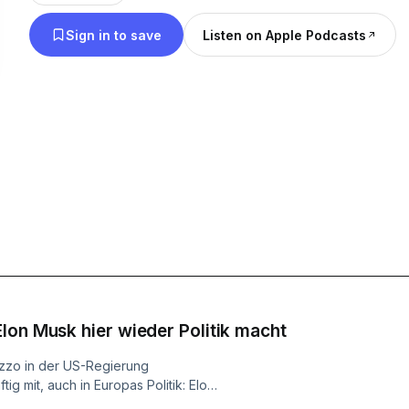
exklusive Extrafolge - unsere Korrespondenten be
Sign in to save
Listen on Apple Podcasts
Arbeitsalltag im Ausland.
lon Musk hier wieder Politik macht
mezzo in der US-Regierung
tig mit, auch in Europas Politik: Elon
schaftskandidatur von Marine Le Pen