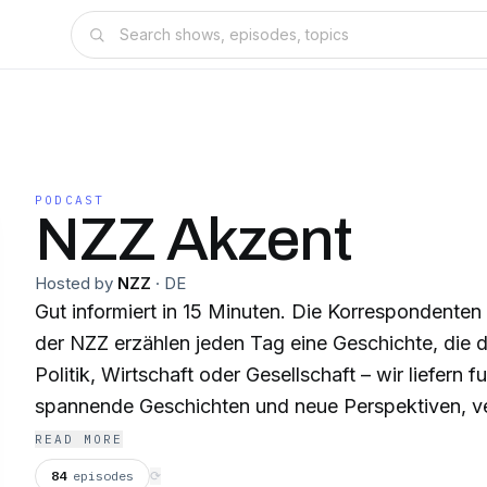
PODCAST
NZZ Akzent
Hosted by
NZZ
·
DE
Gut informiert in 15 Minuten. Die Korrespondente
der NZZ erzählen jeden Tag eine Geschichte, die 
Politik, Wirtschaft oder Gesellschaft – wir liefern 
spannende Geschichten und neue Perspektiven, ve
eingeordnet und auf den Punkt gebracht. Das ist
READ MORE
montags bis freitags. Jeden zweiten Samstag gibt
84
episodes
⟳