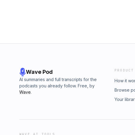
Universitäten und Suizide von Studenten. In
Alice Grosjean Mehr zum Thema: Patricks NZ
welche Rolle Social Media und Influencer be
philippinischen Fischereibehörde, inklusive 
warum dieser Aufstand die Regierung unter
chinesischen Küstenwache. Hier geht's zum 
Zugzwang setzt. Gast: Daniel Rickenbacher,
Australien. Und hier eine Übersicht zu allen 
Schaffer Daniels Reportage aus Delhi bei der
Folgen: Patricks Profil auf LinkedIn Exklusiv
Fan: 7 Tage NZZ-Digitalabo geschenkt. Unver
Digitalabo geschenkt. Unverbindlich testen.
PRODUCT
Wave Pod
AI summaries and full transcripts for the
How it wo
podcasts you already follow. Free, by
Browse p
Wave
.
Your libra
WAVE AI TOOLS