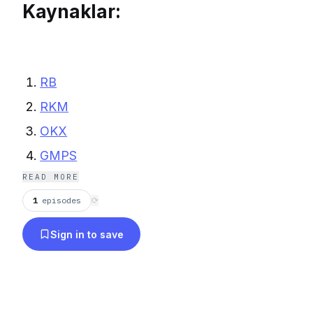
Kaynaklar:
RB
RKM
OKX
GMPS
READ MORE
DSC
1
episodes
⟳
Sign in to save