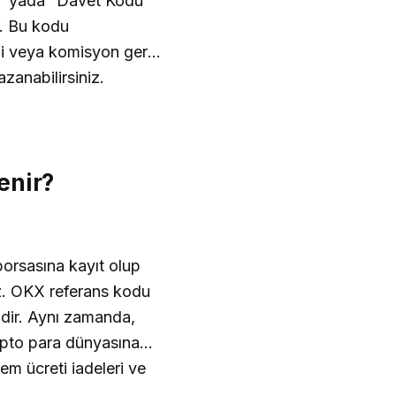
u” yada “Davet Kodu”
. Bu kodu
mi veya komisyon geri
azanabilirsiniz.
enir?
orsasına kayıt olup
z. OKX referans kodu
ildir. Aynı zamanda,
ripto para dünyasına
lem ücreti iadeleri ve