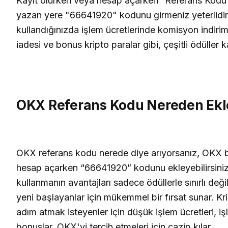
Kayıt olurken veya hesap açarken “Referans Kod
yazan yere "66641920" kodunu girmeniz yeterlidir
kullandığınızda işlem ücretlerinde komisyon indiri
iadesi ve bonus kripto paralar gibi, çeşitli ödüller k
OKX Referans Kodu Nereden Ekl
OKX referans kodu nerede diye arıyorsanız, OKX b
hesap açarken “66641920” kodunu ekleyebilirsini
kullanmanın avantajları sadece ödüllerle sınırlı değ
yeni başlayanlar için mükemmel bir fırsat sunar. K
adım atmak isteyenler için düşük işlem ücretleri, iş
bonuslar, OKX'yi tercih etmeleri için cazip kılar.