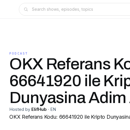
PODCAST
OKX Referans K
66641920 ile Kri
Dunyasina Adim 
Hosted by
ElifHub
·
EN
OKX Referans Kodu: 66641920 ile Kripto Dunyasin