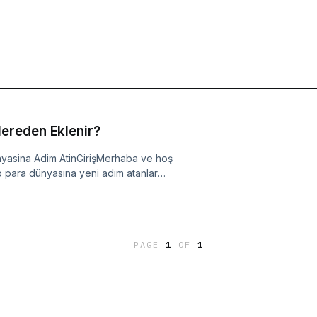
ereden Eklenir?
yasina Adim AtinGirişMerhaba ve hoş
 para dünyasına yeni adım atanlar
 kodu "66641920" hakkında
eya işlem yaparken
adi daha yakından bakalım!OKX
eferans kodu "66641920",
PAGE
1
OF
1
cretlerinde indirimler veya geri
ödülleri ve daha fazlası gibi
k OKX'e katılanlar, genellikle
ır ve işlem maliyetlerini
ve Nasıl Girilir?OKX'e katılmak