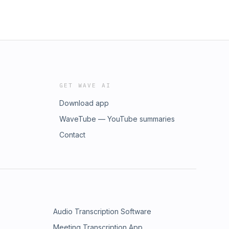
GET WAVE AI
Download app
WaveTube — YouTube summaries
Contact
Audio Transcription Software
Meeting Transcription App