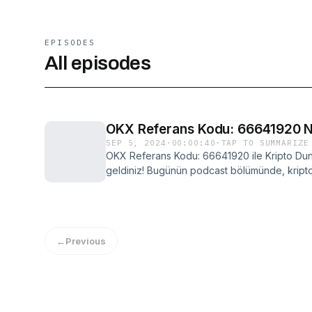
EPISODES
All episodes
OKX Referans Kodu: 66641920 N
SEP 5, 2024
·
00:00:40
·
TAP TO SUMMARIZE
OKX Referans Kodu: 66641920 ile Kripto Dun
geldiniz! Bugünün podcast bölümünde, kripto
için mükemmel bir fırsat olan OKX referans
konuşacağız. Bu kod, OKX'e kayıt olurken v
kullanabileceğiniz özel bir tanımlayıcıdır. H
Referans Kodu Nedir ve Ne İşe Yarar?OKX r
←
Previous
kullanıcılarına çeşitli avantajlar sunar. İşlem ü
iadeler, bonus kripto paralar, davet programı 
avantajlar kazanabilirsiniz. Bu kodu kullanara
platformun sunduğu çeşitli ödüllerden yararlan
düşürürler.OKX Referans Kodu Nereye Yazılır 