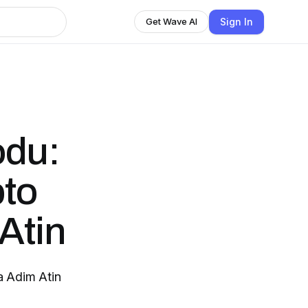
Sign In
Get Wave AI
odu:
pto
Atin
a Adim Atin