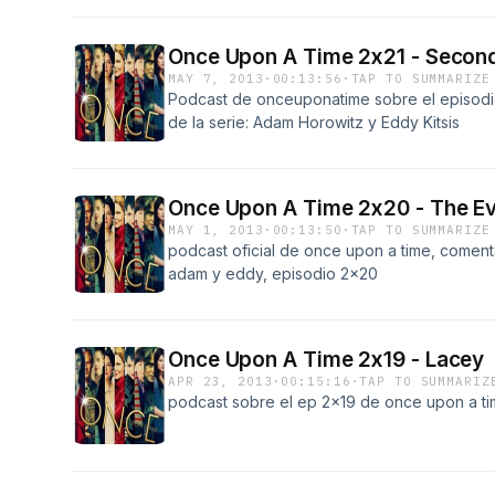
Once Upon A Time 2x21 - Second
MAY 7, 2013
·
00:13:56
·
TAP TO SUMMARIZE
Podcast de onceuponatime sobre el episodi
de la serie: Adam Horowitz y Eddy Kitsis
Once Upon A Time 2x20 - The Ev
MAY 1, 2013
·
00:13:50
·
TAP TO SUMMARIZE
podcast oficial de once upon a time, comenta
adam y eddy, episodio 2x20
Once Upon A Time 2x19 - Lacey
APR 23, 2013
·
00:15:16
·
TAP TO SUMMARIZ
podcast sobre el ep 2x19 de once upon a tim