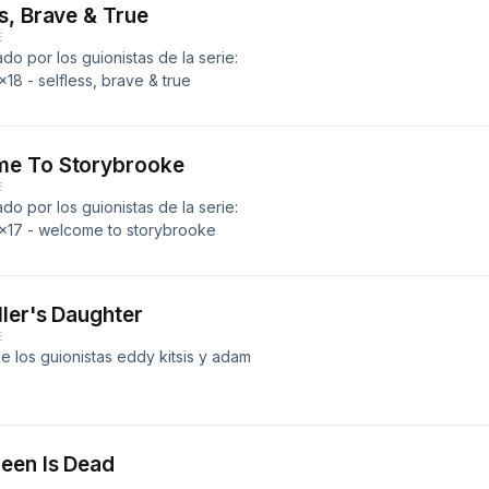
s, Brave & True
E
o por los guionistas de la serie:
18 - selfless, brave & true
me To Storybrooke
E
o por los guionistas de la serie:
2x17 - welcome to storybrooke
ler's Daughter
E
 los guionistas eddy kitsis y adam
een Is Dead