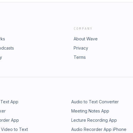
COMPANY
rks
About Wave
odcasts
Privacy
ry
Terms
 Text App
Audio to Text Converter
ker
Meeting Notes App
order App
Lecture Recording App
 Video to Text
Audio Recorder App iPhone