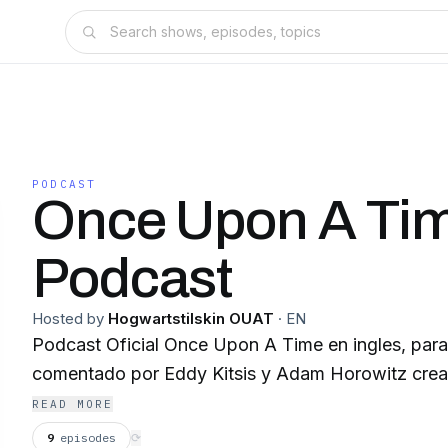
PODCAST
Once Upon A Ti
Podcast
Hosted by
Hogwartstilskin OUAT
·
EN
Podcast Oficial Once Upon A Time en ingles, para l
comentado por Eddy Kitsis y Adam Horowitz cread
READ MORE
9
episodes
⟳