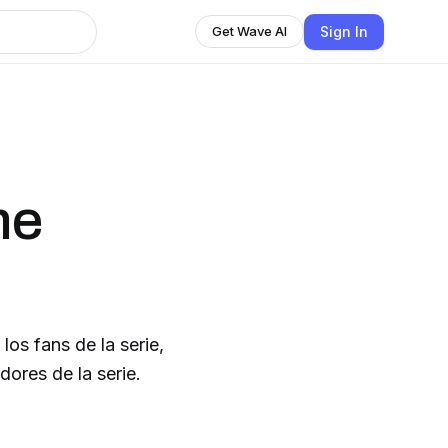
Sign In
Get Wave AI
me
os fans de la serie,
ores de la serie.