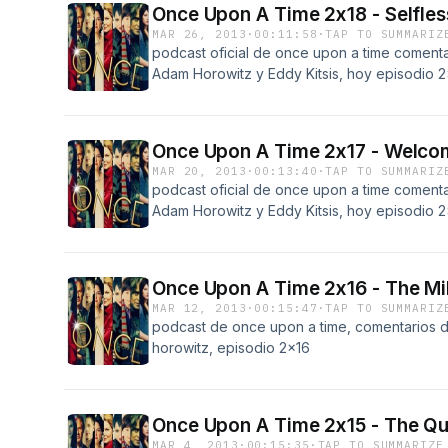
Once Upon A Time 2x18 - Selfles
MAR 26, 2013
·
00:11:58
·
TAP TO SUMMARIZ
podcast oficial de once upon a time comentad
Adam Horowitz y Eddy Kitsis, hoy episodio 2x
Once Upon A Time 2x17 - Welco
MAR 20, 2013
·
00:13:40
·
TAP TO SUMMARIZ
podcast oficial de once upon a time comentad
Adam Horowitz y Eddy Kitsis, hoy episodio 
Once Upon A Time 2x16 - The Mil
MAR 12, 2013
·
00:15:47
·
TAP TO SUMMARIZ
podcast de once upon a time, comentarios de
horowitz, episodio 2x16
Once Upon A Time 2x15 - The Qu
MAR 4, 2013
·
00:15:35
·
TAP TO SUMMARIZE