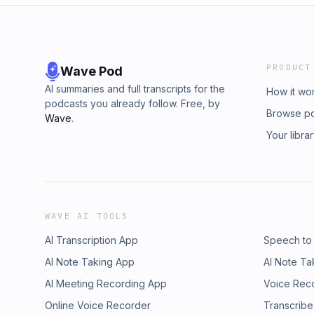
PRODUCT
Wave Pod
AI summaries and full transcripts for the
How it wo
podcasts you already follow. Free, by
Browse p
Wave
.
Your libra
WAVE AI TOOLS
AI Transcription App
Speech to
AI Note Taking App
AI Note Ta
AI Meeting Recording App
Voice Rec
Online Voice Recorder
Transcribe