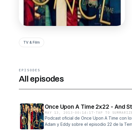
TV & Film
EPISODES
All episodes
Once Upon A Time 2x22 - And St
MAY 13, 2013
·
00:14:17
·
TAP TO SUMMARIZ
Podcast oficial de Once Upon A Time con los
Adam y Eddy sobre el episodio 22 de la Tem