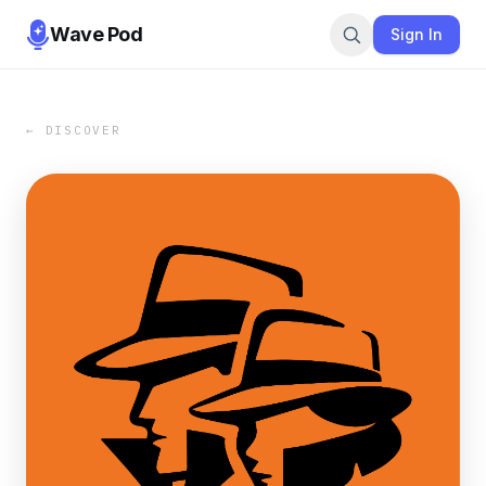
Wave Pod
Sign In
← DISCOVER