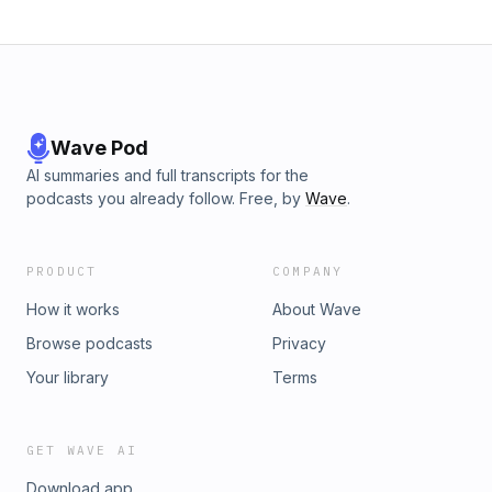
юрлицам:https://spark-
interfax.ruhttps://focus.kontur.ruhttps://sbis.ruhttps://integrum.ru
RUhttps://deltabez.ruhttps://kompra.kz - по Казахстануhttps://k
БеларусиПоддержать проектhttps://boosty.to/soxoj#логистик
#безопасность
Wave Pod
AI summaries and full transcripts for the
podcasts you already follow. Free, by
Wave
.
PRODUCT
COMPANY
How it works
About Wave
Browse podcasts
Privacy
Your library
Terms
GET WAVE AI
Download app