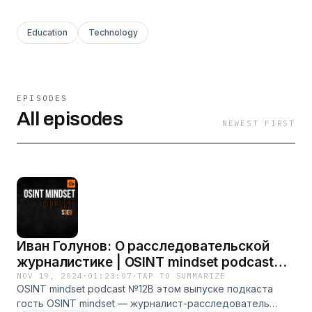
Education
Technology
EPISODES
All episodes
NEWEST FIRST
Иван Голунов: О расследовательской
журналистике | OSINT mindset podcast
№12
NOV 19, 2024
·
01:23:07
·
TAP TO SUMMARIZE
OSINT mindset podcast №12В этом выпуске подкаста
гость OSINT mindset — журналист-расследователь