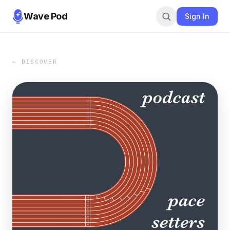
Wave Pod
Sign In
← DISCOVER