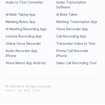
https://www.buymeacoffee.com/pacesettersMúsica
Audio to Text Converter
Audio Transcription
Intro/Outro: tubebackr - Be There
Software
AI Note Taking App
AI Note Taker
Meeting Notes App
Meeting Transcription App
AI Meeting Recording App
Voice Recorder App
Lecture Recording App
Call Recording App
Online Voice Recorder
Transcribe Video to Text
Audio Recorder App
Phone Call Recorder
iPhone
iPhone
Voice Memo App Android
Sales Call Recording Tool
©
2026
Wave. All rights reserved.
BUILT IN NEW YORK