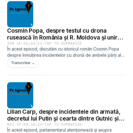
„nu imposibil”. Dar dacă țara nu-și va alinia toate procesele
la regulile europene până atunci, este posibil să primească
o perioadă de tranziție după aderare, mai spune Pîrvulescu,
care este și copreședinte al Platformei Societății Civile UE-R.
Cosmin Popa, despre testul cu drona
Moldova.
rusească în România și R. Moldova și unirea
ca „planul B”
JUN 11
·
01:04:13
·
TAP TO SUMMARIZE
În acest episod, discutăm cu istoricul român Cosmin Popa
despre înmulțirea incidentelor cu dronă de ambele părți ale
Prutului, dar și a declarațiilor despre unire, despre natura
Transcribe →
propagandei rusești în România și dialogul Dianei Șoșoacă
cu Putin, despre șansele instalării la București a unui premier
care s-a născut în Ucraina și are și cetățenie moldoveană.
Lilian Carp, despre incidentele din armată,
decretul lui Putin și cearta dintre Gutnic și
Ceban
MAY 27
·
00:34:23
·
TAP TO SUMMARIZE
În acest episod, parlamentarul atenționează și asupra