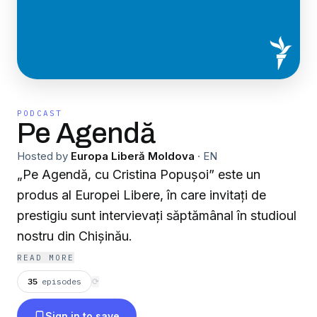
PODCAST
Pe Agendă
Hosted by
Europa Liberă Moldova
·
EN
„Pe Agendă, cu Cristina Popușoi” este un
produs al Europei Libere, în care invitați de
prestigiu sunt intervievați săptămânal în studioul
nostru din Chișinău.
READ MORE
35
episodes
⟳
Sign in to save