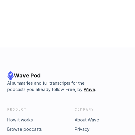
ABRA CRYBABY-ABRA YOU'RE THE ONE-KAYTRANADA, SYD
My Boo (Hitman's Club Mix)-Ghost Town DJs
Wave Pod
AI summaries and full transcripts for the
podcasts you already follow. Free, by
Wave
.
PRODUCT
COMPANY
How it works
About Wave
Browse podcasts
Privacy