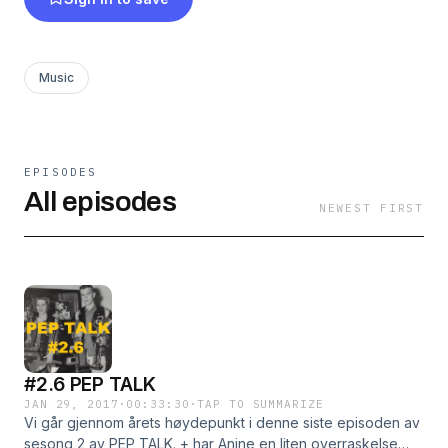
og afrikansk hiphop. Sett litt PEP i ditt step!
ENG: DJ collective. We also host a Norwegian
podcast about urban music. We talk about all
Music
the latest both music and news in the world of
urban both locally and internationally. Enoy, and
Put some Pep in your step!
EPISODES
All episodes
NEWEST FIRST
#2.6 PEP TALK
JAN 29, 2017
·
00:33:30
·
TAP TO SUMMARIZE
Vi går gjennom årets høydepunkt i denne siste episoden av
sesong 2 av PEP TALK. + har Anine en liten overraskelse