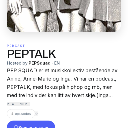
PODCAST
PEPTALK
Hosted by
PEPSquad
·
EN
PEP SQUAD er et musikkollektiv bestående av
Anine, Anne-Marie og Inga. Vi har en podcast,
PEPTALK, med fokus på hiphop og rnb, men
med tre individer kan litt av hvert skje.(Inga
synes svensk og kvinnelig hiphop er fett, Anine
READ MORE
elsker Atlanta - og Bergen (Norges Atlanta?),
4
episodes
⟳
mens Anne-Marie er har en greie for dancehall
Sign in to save