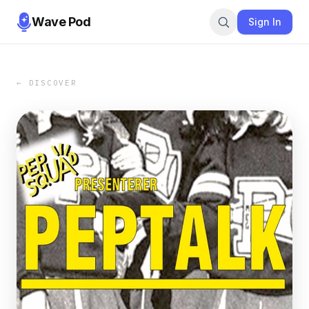
Wave Pod
Sign In
← DISCOVER