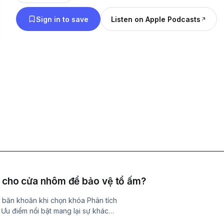
Lương Bằng, Kiến An, Thành Phố Hải Phòng Email
Sign in to save
Listen on Apple Podcasts
phamtienquanceo@gmail.com Hotline: 09467981
#Ceophamtienquan
tử cho cửa nhôm để bảo vệ tổ ấm?
băn khoăn khi chọn khóa Phân tích
 Ưu điểm nổi bật mang lại sự khác
khóa điện tử cho cửa nhôm đáng mua