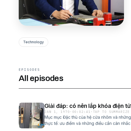
Technology
EPISODES
All episodes
Giải đáp: có nên lắp khóa điện 
JAN 1, 1970
·
00:02:41
·
TAP TO SUMMARIZE
Mục mục Đặc thù của hệ cửa nhôm và những 
thực tế: ưu điểm và những điều cần cân nhắc
biệt Những nhược điểm cần lưu ý Các dòng 