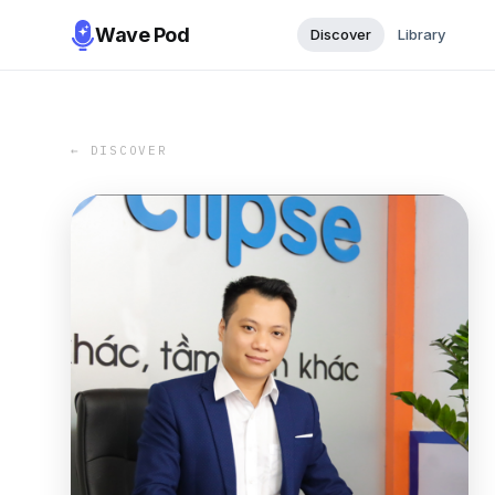
Wave Pod
Discover
Library
← DISCOVER