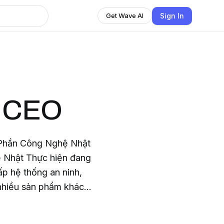
Sign In
Get Wave AI
n CEO
 Phần Công Nghệ Nhật
 Nhật Thực hiện đang
ấp hệ thống an ninh,
nhiều sản phẩm khác
te:
 chỉ: 100B Nguyễn