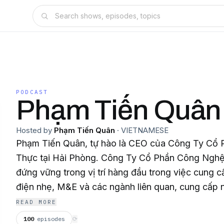
PODCAST
Phạm Tiến Quâ
Hosted by
Phạm Tiến Quân
·
VIETNAMESE
Phạm Tiến Quân, tự hào là CEO của Công Ty Cổ
Thực tại Hải Phòng. Công Ty Cổ Phần Công Nghệ
đứng vững trong vị trí hàng đầu trong việc cung c
điện nhẹ, M&E và các ngành liên quan, cung cấp 
để đáp ứng nhu cầu đa dạng của thị trường. Websi
READ MORE
https://www.nhatthuc.com.vn/pham-tien-quan Địa
100
episodes
⟳