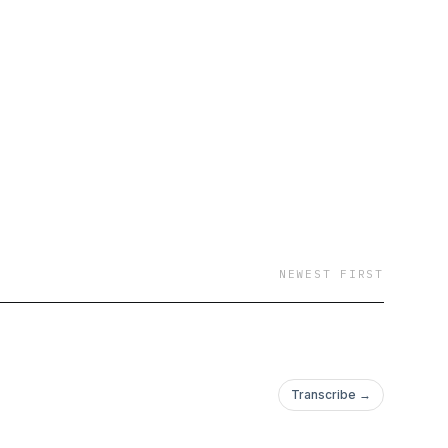
:
83 #phamtienquan,
NEWEST FIRST
Transcribe →