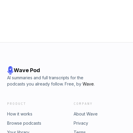
le pricing de son SaaS 👉 Comment il a mis en place le
framework ICE pour sa roadmap 👉 Comment il a construit
sa stratégie Personal Branding sur LinkedIn ..et pleins
d'autres learnings ! Bonne écoute 😉🎧 _____ 💜 Pour
soutenir Playbook en moins d'une minute⏱ : 1 - Abonne-toi
sur ta plateforme préférée pour ne rater aucun épisode 🎧
2 - Note Playbook 5 étoiles ⭐️ avec un petit commentaire 3 -
Partage le podcast sur tes réseaux sociaux _____ 📧 Pour
être notifié(e), rejoint ma Broadcast liste ici 👉
https://playbook.ma/#broadcast ☎ Pour me contacter 👉
https://www.linkedin.com/in/anassaoudi #Podcast
#Marketing #SaaS #Startup #Growth #Maroc
Wave Pod
AI summaries and full transcripts for the
podcasts you already follow. Free, by
Wave
.
PRODUCT
COMPANY
How it works
About Wave
Browse podcasts
Privacy
Your library
Terms