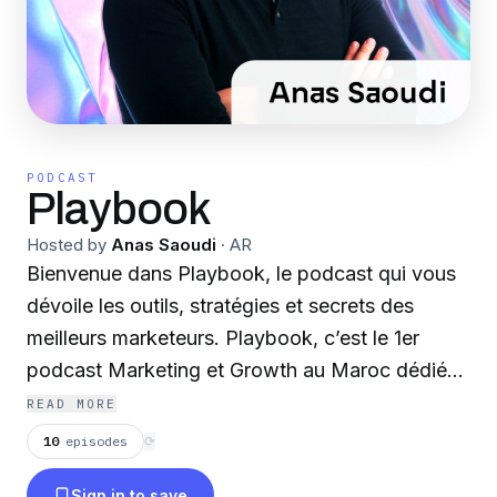
PODCAST
Playbook
Hosted by
Anas Saoudi
·
AR
Bienvenue dans Playbook, le podcast qui vous
dévoile les outils, stratégies et secrets des
meilleurs marketeurs. Playbook, c’est le 1er
podcast Marketing et Growth au Maroc dédié
aux Entrepreneurs, CMOs et cadres ambitieux
READ MORE
qui souhaitent propulser leurs entreprises et
10
episodes
⟳
leurs carrières vers de nouveaux sommets. Dans
Sign in to save