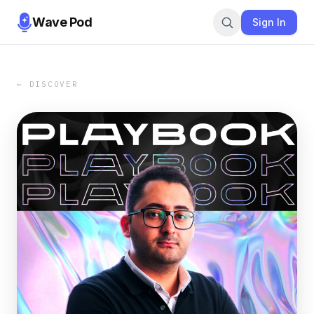
Wave Pod
Sign In
← DISCOVER