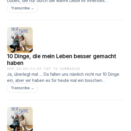
Dudes, die nur durch die wahre Liebe ihr Innerstes
Hobbybäckerinnen: @lenaaniem
offenbaren und für DIE EINE plötzlich reflektieren und eine
Transcribe →
neue Seite an sich kennenlernen. Ja, was sollen wir sagen,
lieben wir doch! Da fiebern wir mit! Aber im echten Leben?
Wir haben der ganzen Sache mal einen Reality Check
unterzogen und festgestellt, vielleicht sind die Dramen und
vor allem unsere Traum-Männer aus den Büchern in echt
gar nicht mal sooooo toll. Weil Kommunikation ist einfach mit
das wichtigste und die düstere, verschlossene Art mag ja für
10 Dinge, die mein Leben besser gemacht
eine Roman oder eine RomCom ganz spannend sein, aber
wir möchten dann doch lieber emotionale Intelligenz und
haben
offene Kommunikation auf Augenhöhe. Aber wir haben uns
APR 10
·
00:53:39
·
TAP TO SUMMARIZE
natürlich ein paar der bekanntesten Beispiele dieser
Ja, überlegt mal … Da fallen uns nämlich nicht nur 10 Dinge
Spezies mal genauer angeschaut - hört rein! Und, wer ist
ein, aber wir haben es für heute mal ein bisschen
euer liebster Bookboyfriend? 📚 Bücher Lucy Clarke - No
beschränkt. Und es ist wirklich alles dabei, von Kleinigkeiten
Transcribe →
Escape Isabelle Bonnet - Madame le Commissaire und der
bis hin zu deepen Themen – wir können unser Leben Tag
verschwunden Engländer
für Tag und Jahr für Jahr upgraden und schöner machen.
Und es liiiiieben! Ob es die richtigen Schuhe für deinen Fuß
(oder den nächsten matschigen Waldspaziergang) sind
oder dein eigener Energiehaushalt und wie du Grenzen
setzt – wichtig ist, sich auch mal all diese Dinge bewusst zu
machen und Dinge zu ändern, die dich hart nerven. Do it for