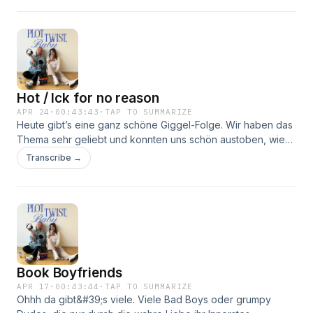
versucht.Wir haben uns ganz einfach mal eine Liste aus
Pinterest herausgesucht und sind die Fragen
durchgegangen. Hier geht es hauptsächlich um
Beziehungen und Dating-Leben – seid ihr zum Beispiel eher
der Typ Late-Night-Calls oder Guten-Morgen-Nachrichten?
Und nicht bei allem sind wir uns einig, haben wir festgestellt.
Hot / Ick for no reason
Unsere Empfehlung: Macht so was einfach auch mal mit
einer Freundin oder dem Partner. Vielleicht findet ihr noch
APR 24
·
00:43:43
·
TAP TO SUMMARIZE
Heute gibt’s eine ganz schöne Giggel-Folge. Wir haben das
was ganz Neues heraus oder bekommt eine Idee fürs
Thema sehr geliebt und konnten uns schön austoben, wie
nächste Date. Viel Spaß! 📚 BücherAlly Condie – Perfect
ihr hören könnt. Denn es gibt soooo viele Beispiele, was wir
MarriageElle Kennedy – The Deal
Transcribe →
hot for no reason finden.Ja, es gibt auch einige ganz
logische Dinge, die quasi schon hot FOR a reason sind,
aaaaber eben auch Kleingkeiten. Wie steht ihr zum Beispiel
zum Thema Ärmle hochkrempeln? Gut, man kann sich auch
ein bisschen in den einzelnen Punkten verlieren oder eben
durchweg giggeln. Wir sind offen für beides – also erzählt
uns doch was ihr hot for no reason findet! Eure Icks hören
Book Boyfriends
wir uns dann übrigens auch sehr gerne an. Feuer frei!📚
BücherStephen King – ChristineSarah J. Maas – Throne of
APR 17
·
00:43:44
·
TAP TO SUMMARIZE
Ohhh da gibt&#39;s viele. Viele Bad Boys oder grumpy
Glass Reihe Instagram-Empfehlung für alle