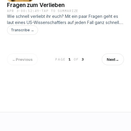
Fragen zum Verlieben
you! ♥️ 📚 Bücher:Alice Feeney – FlutnachtAbby Jimenez –
The Night We Met
APR 3
·
00:52:49
·
TAP TO SUMMARIZE
Wie schnell verliebt ihr euch? Mit ein paar Fragen geht es
laut eines US-Wissenschaftlers auf jeden Fall ganz schnell.
Wir haben uns mal ein paar der 36 Fragen rausgesucht und
Transcribe →
gemeinsam beantwortet. Und auch, wenn man sich schon
gut kennt, erfährt man doch auch immer wieder etwas
Neues über sein Gegenüber. Also warum nicht mal
austesten? Nicht nur zum Verlieben, sondern auch als
besonderer Abend mit einer Freundin oder einem
←
Previous
Next
→
PAGE
1
OF
3
Familienmitglied eine schöne Idee, wie wir finden. Man sollte
sich generell viel mehr Fragen stellen im Leben, oder? Also
nichts wie los: Verliebt euch doch! 📚 Bücher Claire Douglas
- Girls Night Carley Fortune - Nächsten Sommer am See