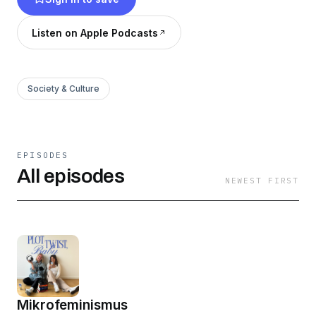
Hier gibt’s Inspiration. Hier gibt's Spaß. Hier
gibt’s Lese-Tipps. Und wir hoffen natürlich, ihr
Listen on Apple Podcasts
könnt euch das ein oder andere mitnehmen. Wir
hören uns!
Society & Culture
EPISODES
All episodes
NEWEST FIRST
Mikrofeminismus