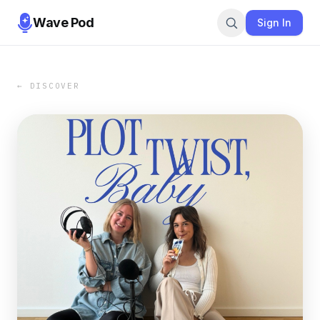
Wave Pod
Sign In
← DISCOVER