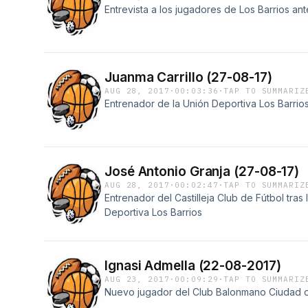
Entrevista a los jugadores de Los Barrios a
Juanma Carrillo (27-08-17)
AUG 28, 2017
·
00:03:36
·
TAP TO SUMMARIZ
Entrenador de la Unión Deportiva Los Barrios t
José Antonio Granja (27-08-17)
AUG 28, 2017
·
00:02:47
·
TAP TO SUMMARIZ
Entrenador del Castilleja Club de Fútbol tras 
Deportiva Los Barrios
Ignasi Admella (22-08-2017)
AUG 23, 2017
·
00:09:29
·
TAP TO SUMMARIZ
Nuevo jugador del Club Balonmano Ciudad d