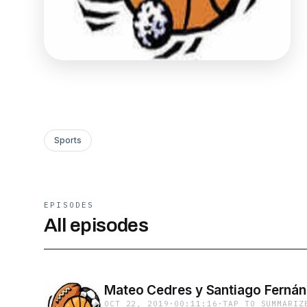
Sports
EPISODES
All episodes
Mateo Cedres y Santiago Ferná
OCT 22, 2019
·
00:11:16
·
TAP TO SUMMARIZ