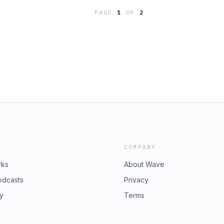
PAGE
1
OF
2
COMPANY
rks
About Wave
odcasts
Privacy
ry
Terms