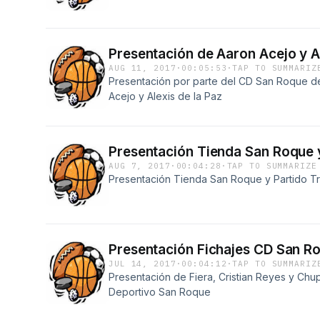
Presentación de Aaron Acejo y Al
AUG 11, 2017
·
00:05:53
·
TAP TO SUMMARIZ
Presentación por parte del CD San Roque de 
Acejo y Alexis de la Paz
Presentación Tienda San Roque y
AUG 7, 2017
·
00:04:28
·
TAP TO SUMMARIZE
Presentación Tienda San Roque y Partido Tr
Presentación Fichajes CD San Ro
JUL 14, 2017
·
00:04:12
·
TAP TO SUMMARIZ
Presentación de Fiera, Cristian Reyes y Chu
Deportivo San Roque