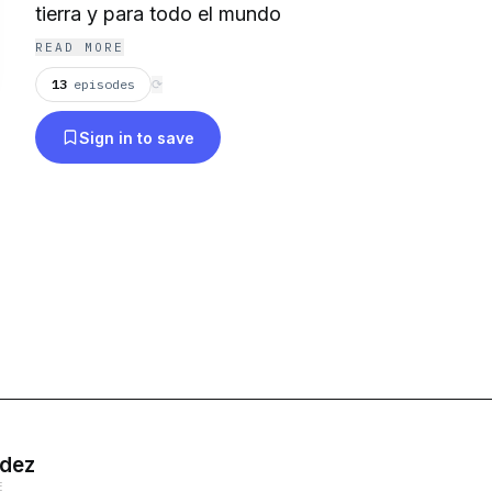
tierra y para todo el mundo
READ MORE
13
episodes
⟳
Sign in to save
ndez
E