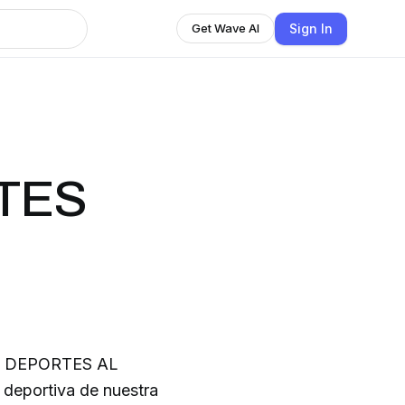
Sign In
Get Wave AI
RTES
L
deportiva de nuestra