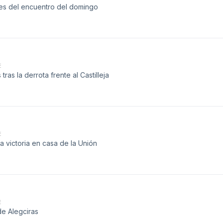
ntes del encuentro del domingo
E
ras la derrota frente al Castilleja
E
la victoria en casa de la Unión
E
e Alegciras