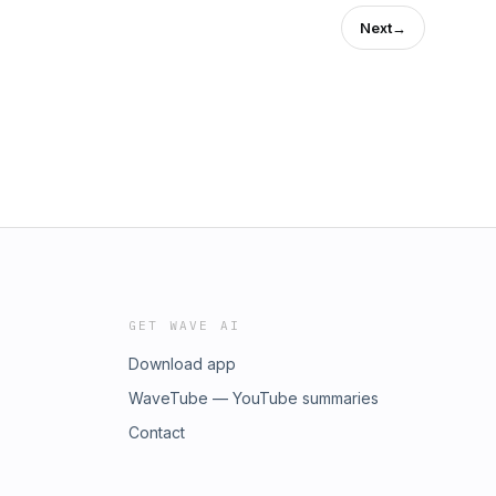
Next
→
GET WAVE AI
Download app
WaveTube — YouTube summaries
Contact