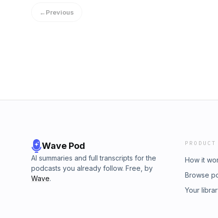
←
Previous
PRODUCT
Wave Pod
AI summaries and full transcripts for the
How it wo
podcasts you already follow. Free, by
Browse p
Wave
.
Your libra