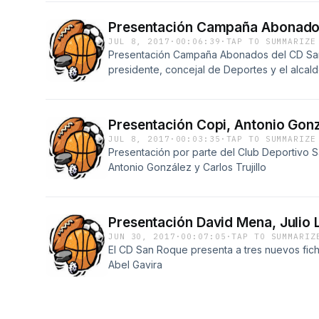
Presentación Campaña Abonados
JUL 8, 2017
·
00:06:39
·
TAP TO SUMMARIZE
Presentación Campaña Abonados del CD San
presidente, concejal de Deportes y el alcald
Presentación Copi, Antonio Gonzá
JUL 8, 2017
·
00:03:35
·
TAP TO SUMMARIZE
Presentación por parte del Club Deportivo S
Antonio González y Carlos Trujillo
Presentación David Mena, Julio 
JUN 30, 2017
·
00:07:05
·
TAP TO SUMMARIZ
El CD San Roque presenta a tres nuevos fich
Abel Gavira