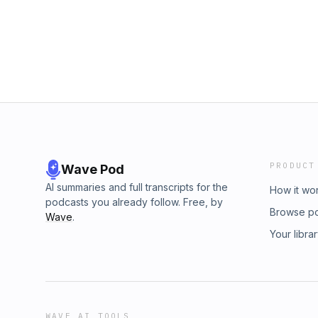
PRODUCT
Wave Pod
AI summaries and full transcripts for the
How it wo
podcasts you already follow. Free, by
Browse p
Wave
.
Your libra
WAVE AI TOOLS