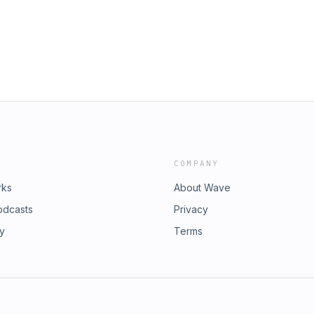
COMPANY
rks
About Wave
odcasts
Privacy
ry
Terms