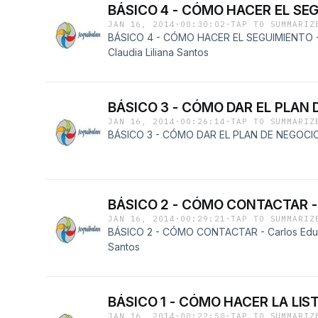
BÁSICO 4 - CÓMO HACER EL SEGUI
JAN 16, 2014
·
00:30:02
·
TAP TO SUMMARIZ
BÁSICO 4 - CÓMO HACER EL SEGUIMIENTO - 
Claudia Liliana Santos
BÁSICO 3 - CÓMO DAR EL PLAN D
JAN 16, 2014
·
00:26:14
·
TAP TO SUMMARIZ
BÁSICO 3 - CÓMO DAR EL PLAN DE NEGOCIOS
BÁSICO 2 - CÓMO CONTACTAR - C
JAN 16, 2014
·
00:29:21
·
TAP TO SUMMARIZ
BÁSICO 2 - CÓMO CONTACTAR - Carlos Eduard
Santos
BÁSICO 1 - CÓMO HACER LA LIST
JAN 16, 2014
·
00:22:50
·
TAP TO SUMMARIZ