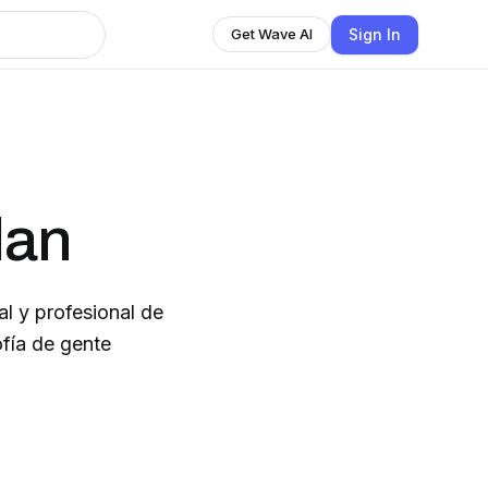
Sign In
Get Wave AI
lan
al y profesional de
ofía de gente