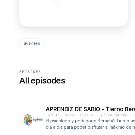
Business
EPISODES
All episodes
APRENDIZ DE SABIO - Tierno Be
JAN 16, 2014
·
03:57:43
·
TAP TO SUMMARIZ
El psicólogo y pedagogo Bernabé Tierno ana
día a día para poder disfrutar al máximo de 
positivos, a hallar la paz interior. Para ello