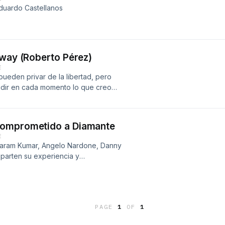
duardo Castellanos
mway (Roberto Pérez)
E
pueden privar de la libertad, pero
cidir en cada momento lo que creo
Comprometido a Diamante
E
ivaram Kumar, Angelo Nardone, Danny
parten su experiencia y
es - pasos CORE que son
.
PAGE
1
OF
1