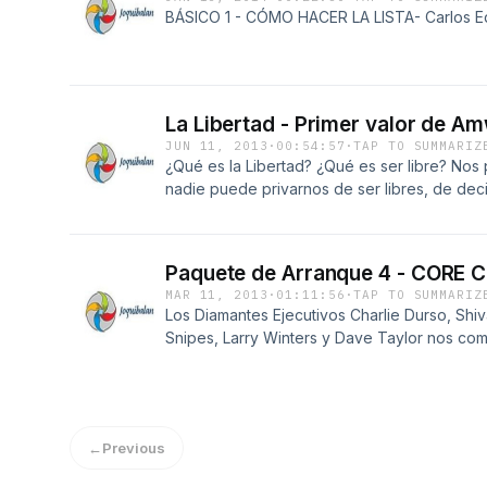
BÁSICO 1 - CÓMO HACER LA LISTA- Carlos E
La Libertad - Primer valor de A
JUN 11, 2013
·
00:54:57
·
TAP TO SUMMARIZ
¿Qué es la Libertad? ¿Qué es ser libre? Nos 
nadie puede privarnos de ser libres, de de
que es mejor para mí.
Paquete de Arranque 4 - CORE 
MAR 11, 2013
·
01:11:56
·
TAP TO SUMMARIZ
Los Diamantes Ejecutivos Charlie Durso, Sh
Snipes, Larry Winters y Dave Taylor nos com
conocimientos respecto de los 9 Actividad
indispensables para convertirse en Diamante
←
Previous