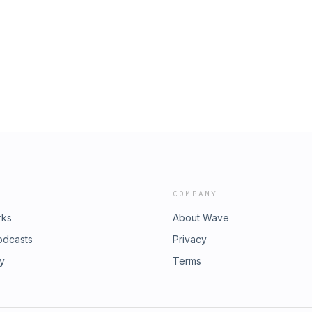
COMPANY
rks
About Wave
odcasts
Privacy
ry
Terms