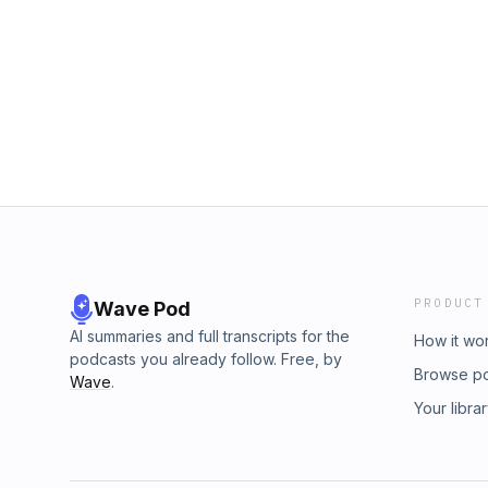
PRODUCT
Wave Pod
AI summaries and full transcripts for the
How it wo
podcasts you already follow. Free, by
Browse p
Wave
.
Your libra