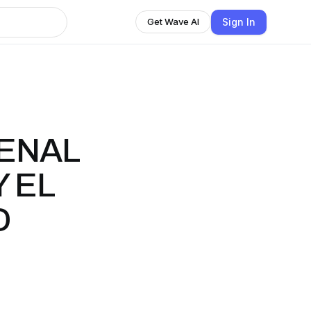
Sign In
Get Wave AI
SENAL
Y EL
D