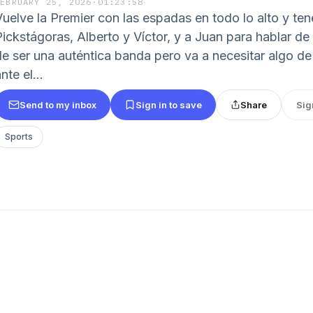
FEBRUARY 25, 2026
·
01:23:58
Vuelve la Premier con las espadas en todo lo alto y t
Pickstágoras, Alberto y Víctor, y a Juan para hablar de
de ser una auténtica banda pero va a necesitar algo de
nte el...
Send to my inbox
Sign in to save
Share
Sig
Sports