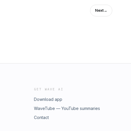
Next
→
GET WAVE AI
Download app
WaveTube — YouTube summaries
Contact