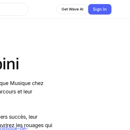
Sign In
Get Wave AI
ini
ique Musique chez
arcours et leur
ers succès, leur
uvrirez les rouages qui
olitique-de-