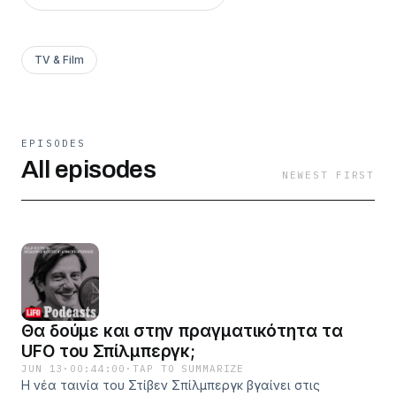
TV & Film
EPISODES
All episodes
NEWEST FIRST
Θα δούμε και στην πραγματικότητα τα
UFO του Σπίλμπεργκ;
JUN 13
·
00:44:00
·
TAP TO SUMMARIZE
Η νέα ταινία του Στίβεν Σπίλμπεργκ βγαίνει στις