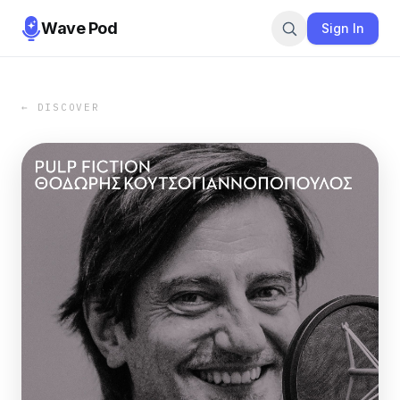
Wave Pod
Sign In
← DISCOVER