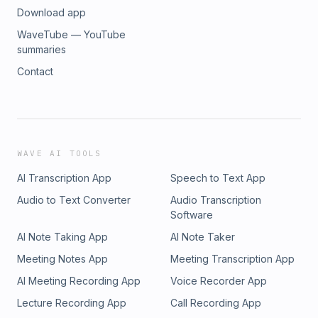
Download app
απόπειρα, τη νέα ταινία μυθοπλασίας Όταν το Φως
Πέφτει, που γυρίστηκε στην Ανάβυσσο, και βγαίνει στους
WaveTube — YouTube
κινηματογράφους σήμερα 8 Μαΐου 2025.
summaries
Contact
WAVE AI TOOLS
AI Transcription App
Speech to Text App
Audio to Text Converter
Audio Transcription
Software
AI Note Taking App
AI Note Taker
Meeting Notes App
Meeting Transcription App
AI Meeting Recording App
Voice Recorder App
Lecture Recording App
Call Recording App