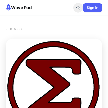
Wave Pod
Sign In
← DISCOVER