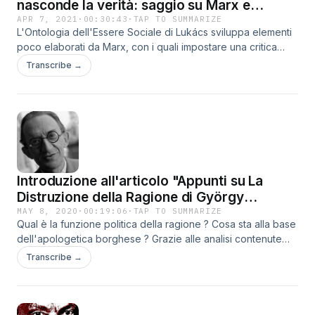
nasconde la verità: saggio su Marx e
Lukács"
APR 7, 2021
·
00:30:43
·
TAP TO SUMMARIZE
L'Ontologia dell'Essere Sociale di Lukács sviluppa elementi
poco elaborati da Marx, con i quali impostare una critica
comunista più completa. In particolare, ci fornisce molti
Transcribe →
strumenti per ampliarne la comprensione dell'attività dei
soggetti tramite la sua etica e lo studio delle ideologie. In
questo podcast, introduco e riassumo brevemente i
contenuti dell'articolo.
Introduzione all'articolo "Appunti su La
Distruzione della Ragione di György
Lukács"
MAY 8, 2020
·
00:19:06
·
TAP TO SUMMARIZE
Qual è la funzione politica della ragione ? Cosa sta alla base
dell'apologetica borghese ? Grazie alle analisi contenute
nel libro "La Distruzione della Ragione" di György Lukács,
Transcribe →
possiamo studiare l'ideologia borghese e i mezzi di cui si è
dotata per lottare contro una filosofia rivoluzionaria. Questo
ci dà anche nuovi spunti costruttivi per il movimento
comunista, al fine di riuscire a connettersi a fondo con le