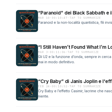
“Paranoid” dei Black Sabbath e il
MAR 10
·
00:10:47
·
TAP TO SUMMARIZE
Paranoid e la non-località quantistica, fili invi
“I Still Haven’t Found What I’m L
MAR 3
·
00:11:06
·
TAP TO SUMMARIZE
Gli U2 e la funzione d’onda, sempre in cerca
mai in modo definitivo.
“Cry Baby” di Janis Joplin e l'ef
FEB 24
·
00:10:52
·
TAP TO SUMMARIZE
Cry Baby e l’effetto Casimir, lacrime che nas
niente.