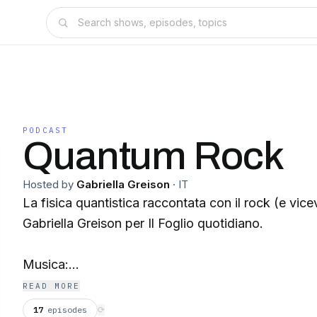
PODCAST
Quantum Rock
Hosted by
Gabriella Greison
·
IT
La fisica quantistica raccontata con il rock (e vice
Gabriella Greison per Il Foglio quotidiano.
Musica:
Rock and roll di Audiogreen (via Pixabay)
READ MORE
Rock thunder di Pocketbeats (via Pixabay)
17
episodes
⟳