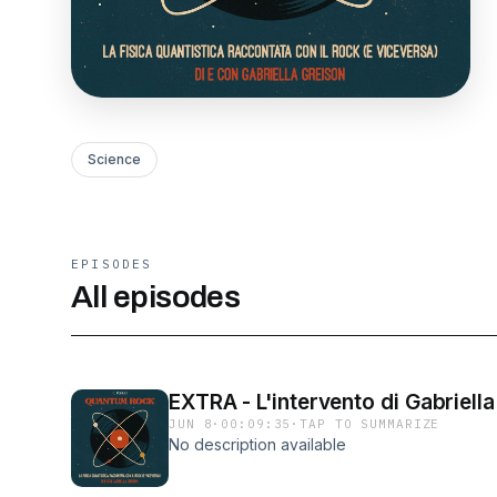
Science
EPISODES
All episodes
EXTRA - L'intervento di Gabriell
JUN 8
·
00:09:35
·
TAP TO SUMMARIZE
No description available