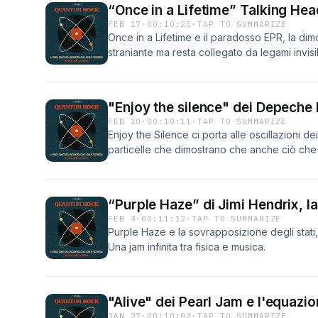
“Once in a Lifetime” Talking Hea
FEB 17
·
00:10:25
·
TAP TO SUMMARIZE
Once in a Lifetime e il paradosso EPR, la di
straniante ma resta collegato da legami invisib
"Enjoy the silence" dei Depeche M
FEB 10
·
00:10:11
·
TAP TO SUMMARIZE
Enjoy the Silence ci porta alle oscillazioni dei
particelle che dimostrano che anche ciò ch
“Purple Haze” di Jimi Hendrix, la
FEB 3
·
00:11:12
·
TAP TO SUMMARIZE
Purple Haze e la sovrapposizione degli stati
Una jam infinita tra fisica e musica.
"Alive" dei Pearl Jam e l'equazio
JAN 27
·
00:10:02
·
TAP TO SUMMARIZE