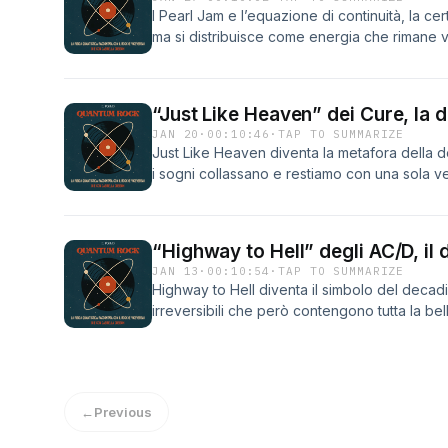
I Pearl Jam e l’equazione di continuità, la c
ma si distribuisce come energia che rimane v
“Just Like Heaven” dei Cure, la d
JAN 20
·
00:10:46
·
TAP TO SUMMARIZE
Just Like Heaven diventa la metafora della de
i sogni collassano e restiamo con una sola ve
“Highway to Hell” degli AC/D, il 
JAN 13
·
00:10:54
·
TAP TO SUMMARIZE
Highway to Hell diventa il simbolo del decad
irreversibili che però contengono tutta la be
←
Previous