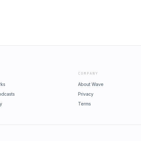
COMPANY
rks
About Wave
odcasts
Privacy
ry
Terms