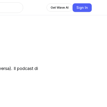
Sign In
Get Wave AI
versa). Il podcast di