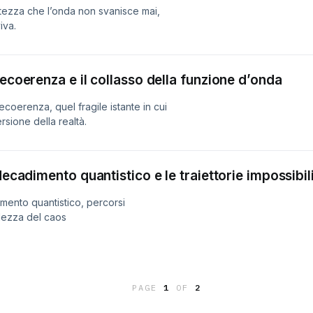
ertezza che l’onda non svanisce mai,
iva.
ecoerenza e il collasso della funzione d’onda
coerenza, quel fragile istante in cui
rsione della realtà.
decadimento quantistico e le traiettorie impossibil
imento quantistico, percorsi
llezza del caos
PAGE
1
OF
2