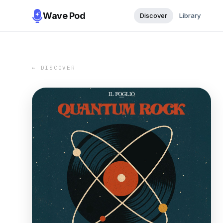
Wave Pod
Discover
Library
← DISCOVER