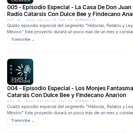
005 - Episodio Especial - La Casa De Don Juan
Radio Catarsis Con Dulce Bee y Findecano Ana
SEP 27, 2021
·
00:15:58
·
TAP TO SUMMARIZE
Quinto episodio especial del segmento "Historias, Relatos y L
México" Este proyecto durará un poco más de un mes y consta
pequeños míni episodios, con diferentes leyendas de varios e
Transcribe →
nuestra &nbsp;república. En este día toca el turno a la Leyenda
Don Juan Manuel" de Ciudad De México (CDMX) Créditos del a
Youtube: migueldbz17 *Deja tus comentarios en nuestro grupo
https://www.facebook.com/groups/radiocatarsisunespaciodond
*Canal de Telegram* https://t.me/joinchat/QAlEj2upsS4wMTVh
004 - Episodio Especial - Los Monjes Fantasma
Catarsis Con Dulce Bee y Findecano Anarion
SEP 26, 2021
·
00:19:04
·
TAP TO SUMMARIZE
Cuarto episodio especial del segmento "Historias, Relatos y L
México" Este proyecto durará un poco más de un mes y consta
pequeños míni episodios, con diferentes leyendas de varios e
Transcribe →
nuestra república. En este día toca el turno a la Leyenda de "L
Fantasmas" de Guanajuato Créditos del audio, canal de Youtub