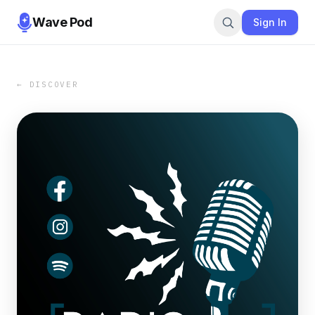
Wave Pod
Sign In
← DISCOVER