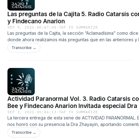
Las preguntas de la Cajita 5. Radio Catarsis c
y Findecano Anarion
SEP 9, 2021
·
00:47:04
·
TAP TO SUMMARIZE
Las preguntas de la Cajita, la sección “Aclamadísima” como dic
donde ahora realizamos más preguntas que en las anteriores y 
que salieron fueron algo que no nos esperábamos. Esperamos 
Transcribe →
diviertan y pasen un rato agradable. Nos gustaría que ustedes 
algunas preguntas para nosotros y a quien va dirigida, y en el s
episodio de “Las preguntas de la Cajita” las incluiremos. *Deja 
en nuestro grupo de Facebook*
https://www.facebook.com/groups/radiocatarsisunespaciodond
*Canal de Telegram* https://t.me/joinchat/QAlEj2upsS4wMTVh
Actividad Paranormal Vol. 3. Radio Catarsis c
Bee y Findecano Anarion Invitada especial Dra
SEP 3, 2021
·
01:06:13
·
TAP TO SUMMARIZE
La tercera entrega de esta serie de ACTIVIDAD PARANORMAL. E
nos honró con su presencia la Dra Zhayayin, aportando comenta
dejaran fríos, y con un cierre de episodio que ninguno nos es
Transcribe →
Esperemos les agrade y sobre todo nos sigan compartiendo sus 