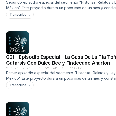
Segundo episodio especial del segmento "Historias, Relatos y
México" Este proyecto durará un poco más de un mes y consta
pequeños míni episodios, con diferentes leyendas de varios e
Transcribe →
nuestra república. En este día toca el turno a la Leyenda de "La
Condenada A Correr Por Las Calles" de la Ciudad de Guadalajar
audio, canal de Youtube: Voces Muertas *Deja tus comentarios 
grupo de Facebook*
https://www.facebook.com/groups/radiocatarsisunespaciodond
*Canal de Telegram* https://t.me/joinchat/QAlEj2upsS4wMTVh
001 - Episodio Especial - La Casa De La Tia To
Catarsis Con Dulce Bee y Findecano Anarion
SEP 23, 2021
·
00:17:57
·
TAP TO SUMMARIZE
Primer episodio especial del segmento "Historias, Relatos y L
México" Este proyecto durará un poco más de un mes y consta
pequeños míni episodios, con diferentes leyendas de varios e
Transcribe →
nuestra república. En este día toca el turno a la Leyenda de "La
Toña" de la Ciudad de México (CDMX) Créditos del audio, cana
migueldbz17 *Deja tus comentarios en nuestro grupo de Face
https://www.facebook.com/groups/radiocatarsisunespaciodond
*Canal de Telegram* https://t.me/joinchat/QAlEj2upsS4wMTVh