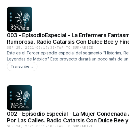
Muertas *Deja tus comentarios en nuestro grupo de Facebook*
https://www.facebook.com/groups/radiocatarsisunespaciodond
*Canal de Telegram* https://t.me/joinchat/QAlEj2upsS4wMTVh
003 - EpisodioEspecial - La Enfermera Fantas
Rumorosa. Radio Catarsis Con Dulce Bee y Fi
Anarion
SEP 25, 2021
·
00:17:35
·
TAP TO SUMMARIZE
Este es el Tercer episodio especial del segmento "Historias, Re
Leyendas de México" Este proyecto durará un poco más de un
constará de pequeños míni episodios, con diferentes leyendas 
Transcribe →
estados de nuestra república. En este día toca el turno a la Le
Enfermera Fantasma De La Rumorosa" desde Baja California Cré
audio, canal de Youtube: Voces Muertas *Deja tus comentarios 
grupo de Facebook*
https://www.facebook.com/groups/radiocatarsisunespaciodond
*Canal de Telegram* https://t.me/joinchat/QAlEj2upsS4wMTVh
002 - Episodio Especial - La Mujer Condenada 
Por Las Calles. Radio Catarsis Con Dulce Bee 
Anarion
SEP 24, 2021
·
00:17:03
·
TAP TO SUMMARIZE