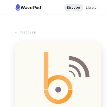
Wave Pod
Discover
Library
← DISCOVER