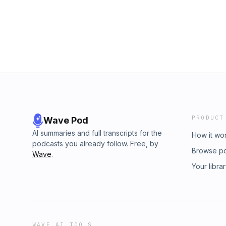
PRODUCT
Wave Pod
AI summaries and full transcripts for the
How it wo
podcasts you already follow. Free, by
Browse p
Wave
.
Your libra
WAVE AI TOOLS