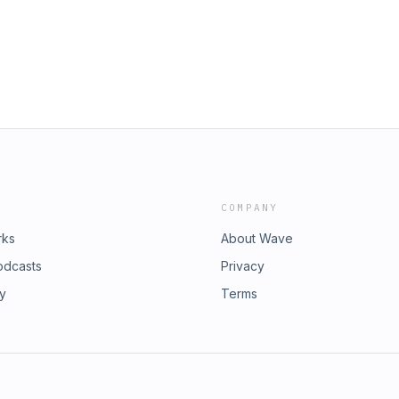
COMPANY
rks
About Wave
odcasts
Privacy
ry
Terms