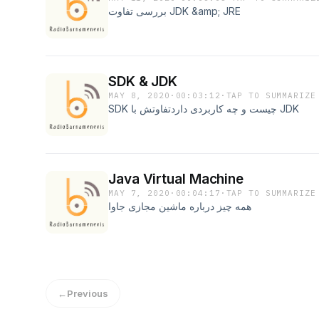
بررسی تفاوت JDK &amp; JRE
SDK & JDK
MAY 8, 2020
·
00:03:12
·
TAP TO SUMMARIZE
SDK چیست و چه کاربردی داردتفاوتش با JDK
Java Virtual Machine
MAY 7, 2020
·
00:04:17
·
TAP TO SUMMARIZE
همه چیز درباره ماشین مجازی جاوا
←
Previous