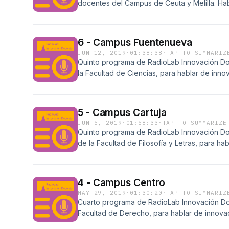
docentes del Campus de Ceuta y Melilla. H
Fernando Trujillo, Pedro Ruiz, María Bermúd
por Javier Cantón.
6 - Campus Fuentenueva
JUN 12, 2019
·
01:38:38
·
TAP TO SUMMARIZ
Quinto programa de RadioLab Innovación Do
la Facultad de Ciencias, para hablar de inn
Campus Fuentenueva. Con la participación d
Subdirección de Docencia y Calidad, de la 
Ingeniería de Edificación (ETSIE) y Jose Man
5 - Campus Cartuja
de Ingeniería de Caminos, Canales y Puertos
JUN 5, 2019
·
01:58:33
·
TAP TO SUMMARIZE
de innovación docente de Susana Vílchez, 
Quinto programa de RadioLab Innovación Doc
José Manuel Poyatos y Arturo Quirantes. Pr
de la Facultad de Filosofía y Letras, para h
profesorado del Campus Cartuja. Con la part
Letras, José Antonio Pérez Tapias, la decana
Vicedecana de Innovación Docente de la Fa
4 - Campus Centro
Empresariales, María Victoria Pérez. Presen
MAY 29, 2019
·
01:30:20
·
TAP TO SUMMARIZ
innovación docente de Isaac Pérez, Ana Gal
Cuarto programa de RadioLab Innovación Doc
Sanabria. Presentado por Javier Cantón.
Facultad de Derecho, para hablar de innov
Campus Centro. Con la participación de José