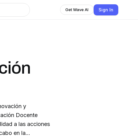
Sign In
Get Wave AI
ción
novación y
ovación Docente
lidad a las acciones
cabo en la