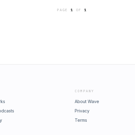
ión y Prospectiva), Jorge Expósito
PAGE
1
OF
1
novación y Evaluación del
e Medialab UGR). También
 del Grupo Coimbra de Innovación en
ranca aquí la innovación en las
COMPANY
rks
About Wave
odcasts
Privacy
ry
Terms