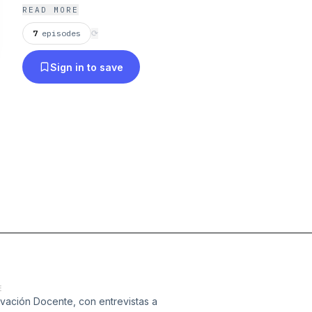
Universidad de Granada.
READ MORE
7
episodes
⟳
Sign in to save
E
vación Docente, con entrevistas a