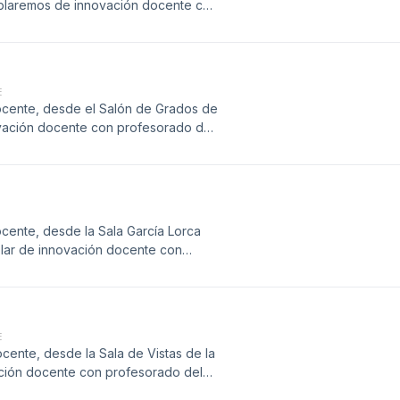
ablaremos de innovación docente con
ez y Concepción Capilla. Presentado
E
cente, desde el Salón de Grados de
ovación docente con profesorado del
e Emilio Gómez, Subdirector en
Escuela Técnica Superior de
uel Poyatos, Subdirector de la E.T.S.
 y la presentación de los proyectos
José Antonio Méndez, María Clavero,
ente, desde la Sala García Lorca
esentado por Javier Cantón.
ablar de innovación docente con
icipación del Decano de Filosofía y
 de Farmacia, Ana del Moral, y la
cultad de Ciencias Económicas y
tación de los proyectos de
E
lego, Yolanda Guasch y Daniel
ente, desde la Sala de Vistas de la
ación docente con profesorado del
 María Manzano, Director de la