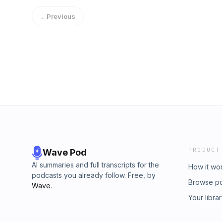
(Directora de la Unidad de Calidad, Innovac
←
Previous
(Director del Secretariado de Formación, In
Profesorado) y Esteban Romero (Director d
entrevistamos a participantes del seminario
Educación. Presentado por Javier Cantón. Ar
ondas.
PRODUCT
Wave Pod
AI summaries and full transcripts for the
How it wo
podcasts you already follow. Free, by
Browse p
Wave
.
Your libra