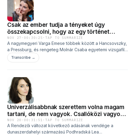
fényképezése között, és arról is, hogyan lett egy
dunaszerdahelyi srácból menő szlovákiai operatőr.
Hallgassátok!
Csak az ember tudja a tényeket úgy
összekapcsolni, hogy az egy történet
legyen, mondja Varga Emese dramaturg
NOV 27
·
00:30:25
·
TAP TO SUMMARIZE
A nagymegyeri Varga Emese többek között a Hancsovszky,
a Pressburg, és rengeteg Molnár Csaba egyetemi vizsgafilm
társírója, de igazából sokkal inkább színházi emberként
Transcribe →
ismert. Évtizedekig volt a Komáromi Jókai Színház
dramaturgja, emellett tanít a Pozsonyi Színművészeti
Főiskolán is. Kitalálója és elindítója egy szlovákiai magyar
drámaíró pályázatnak, szlovákiai magyar filmes és színházi
körökben egy kicsit mindenhol otthon van.
Forgatókönyvírásról, hiányzó művészeti képzésről, és egy
álombéli szentpéteri filmstúdióról is beszélgettünk.
Univerzálisabbnak szerettem volna magam
Hallgassátok!A Rendezői változat című podcastet
megtaláljátok a Facebookon és az Instagramon is!
tartani, de nem vagyok. Csallóközi vagyok,
mondja Podhradská Lea dokufilm-rendező
NOV 20
·
00:31:51
·
TAP TO SUMMARIZE
A Rendezői változat következő adásának vendége a
dunaszerdahelyi származású Podhradská Lea