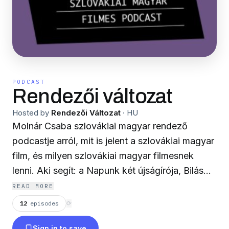
PODCAST
Rendezői változat
Hosted by
Rendezői Változat
·
HU
Molnár Csaba szlovákiai magyar rendező
podcastje arról, mit is jelent a szlovákiai magyar
film, és milyen szlovákiai magyar filmesnek
lenni. Aki segít: a Napunk két újságírója, Bilás
Zsuzsanna és Finta Márk.
READ MORE
12
episodes
⟳
Sign in to save