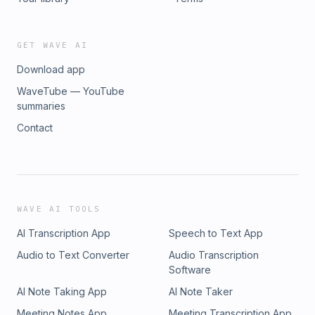
GET WAVE AI
Download app
WaveTube — YouTube
summaries
Contact
WAVE AI TOOLS
AI Transcription App
Speech to Text App
Audio to Text Converter
Audio Transcription
Software
AI Note Taking App
AI Note Taker
Meeting Notes App
Meeting Transcription App