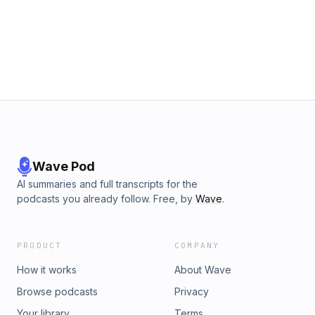
Eisenberggel forgat.A Rendezői változat című podcastet
megtaláljátok a Facebookon és az Instagramon is!
Wave Pod
AI summaries and full transcripts for the
podcasts you already follow. Free, by
Wave
.
PRODUCT
COMPANY
How it works
About Wave
Browse podcasts
Privacy
Your library
Terms