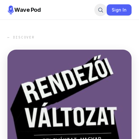
Wave Pod
Sign In
← DISCOVER