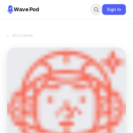
Wave Pod
Sign In
← DISCOVER