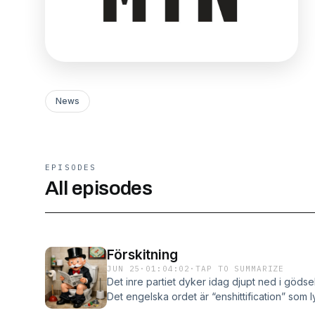
News
EPISODES
All episodes
Förskitning
JUN 25
·
01:04:02
·
TAP TO SUMMARIZE
Det inre partiet dyker idag djupt ned i gödsel
Det engelska ordet är “enshittification” som
idéer av den kanadensiska journalisten och 