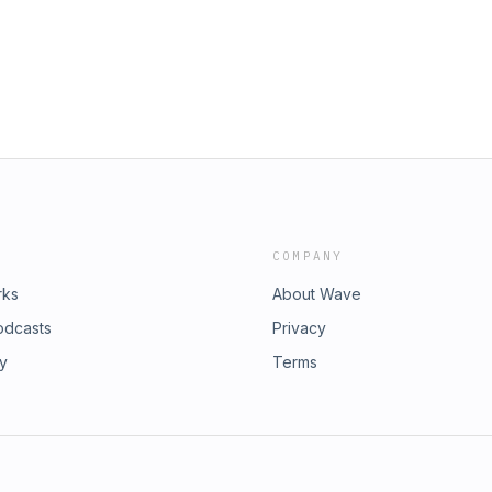
COMPANY
rks
About Wave
odcasts
Privacy
ry
Terms