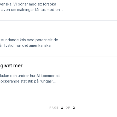
 svenska. Vi börjar med att försöka
et, även om mätningar får tas med en
över fler mätningar, nämligen
ar mycket att önska. Vi avslutar med
 göra för att vinna. Maila oss dina
com Bli en registrerad
n stundande kris med potentiellt de
 livstid, när det amerikanska
över skulders tillkomst, genom
xanderhugg som skulle tarvas för att
till slut vid Troja för att visa på vad
 givet mer
bästa nyord:
gistrerad tankebrottsling:
påkulan och undrar hur AI kommer att
ockerande statistik på “ungas”
ed i den nya
analys av framtida arbetstid, och
ba mer. Maila oss dina bästa nyord:
gistrerad tankebrottsling:
PAGE
1
OF
2