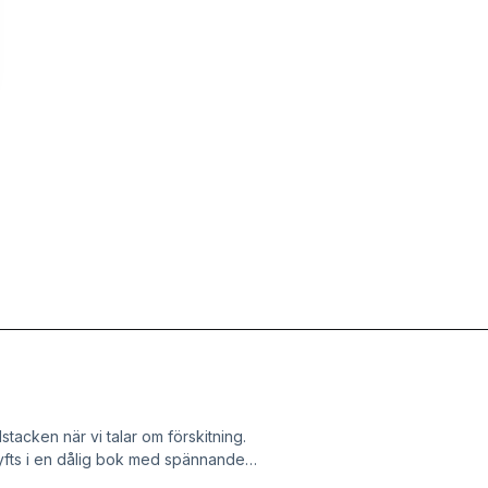
stacken när vi talar om förskitning.
 lyfts i en dålig bok med spännande
IT-aktivisten Cory Doctorow. Lokala