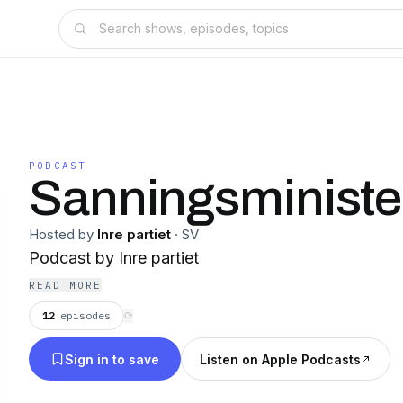
PODCAST
Sanningsminister
Hosted by
Inre partiet
·
SV
Podcast by Inre partiet
READ MORE
12
episodes
⟳
Sign in to save
Listen on Apple Podcasts