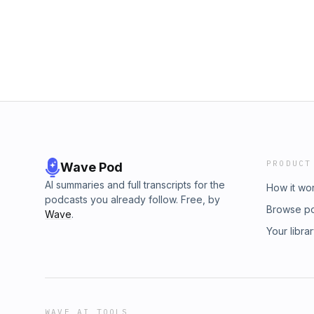
PRODUCT
Wave Pod
AI summaries and full transcripts for the
How it wo
podcasts you already follow. Free, by
Browse p
Wave
.
Your libra
WAVE AI TOOLS