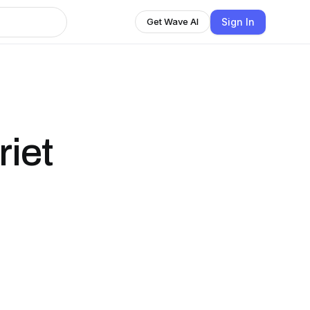
Sign In
Get Wave AI
iet