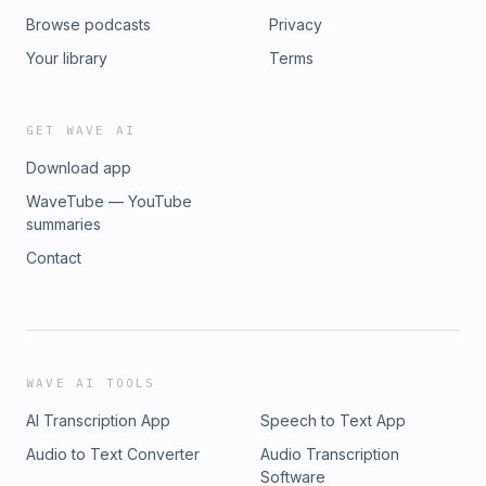
Trouver sa passion, Click-bait, Travailler moins et vivre
Browse podcasts
Privacy
mieux) ‍ Retrouver Hugo sur les réseaux: YouTube : Hugo
Decrypte Instagram : @HugoDecrypte Twitter :
Your library
Terms
@HugoTravers
GET WAVE AI
Download app
WaveTube — YouTube
summaries
Contact
WAVE AI TOOLS
AI Transcription App
Speech to Text App
Audio to Text Converter
Audio Transcription
Software