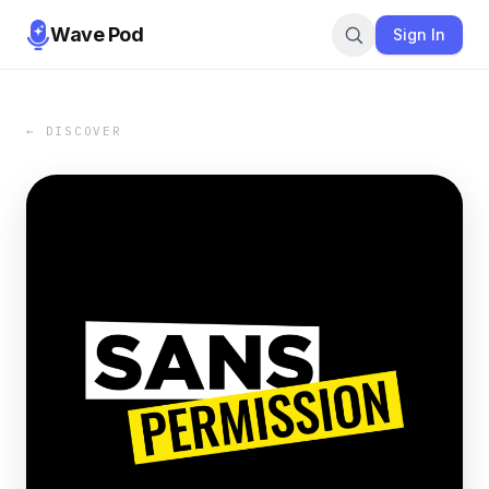
Wave Pod
Sign In
← DISCOVER