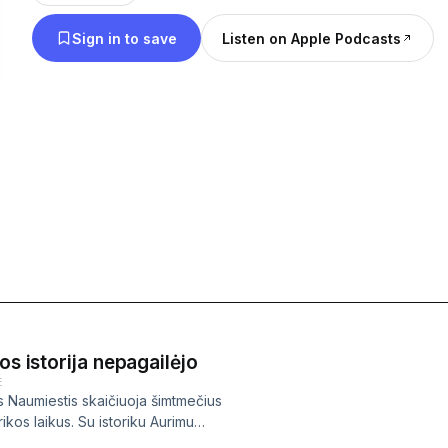
Tinklalaidė parengta pagal Vokietijos ambasados
Sign in to save
Listen on Apple Podcasts
platformos projektą.
os istorija nepagailėjo
E
os Naumiestis skaičiuoja šimtmečius
ikos laikus. Su istoriku Aurimu
 ne tik daug įdomių istorinių faktų,