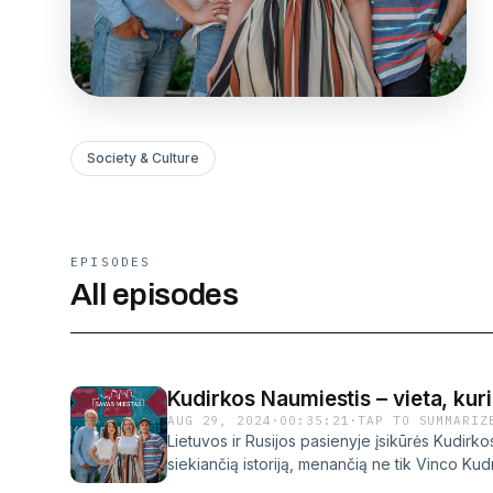
Society & Culture
EPISODES
All episodes
Kudirkos Naumiestis – vieta, kuri
AUG 29, 2024
·
00:35:21
·
TAP TO SUMMARIZ
Lietuvos ir Rusijos pasienyje įsikūrės Kudirk
siekiančią istoriją, menančią ne tik Vinco Kudr
Kanapkiu „Savo miesto“ komandai teks sužinoti