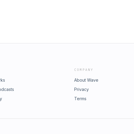
COMPANY
rks
About Wave
odcasts
Privacy
ry
Terms