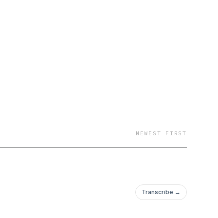
 remiamą audio
NEWEST FIRST
Transcribe →