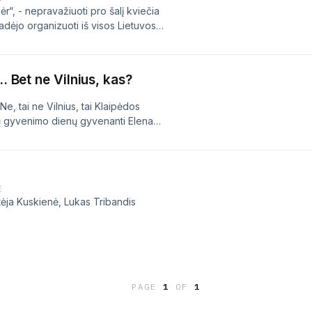
nė, Lukas Tribandis
r“, - nepravažiuoti pro šalį kviečia
adėjo organizuoti iš visos Lietuvos
festivalį, bet ir inicijavo
ai. Tad kokie miesto taškai svarbūs
i nėra Švėkšnoj vietos, kur nebūtų
. Bet ne Vilnius, kas?
s stereotipai ir frazės, susijusios su
idukonis, Indrė Kaminckaitė, Austėja
Ne, tai ne Vilnius, tai Klaipėdos
mų gyvenimo dienų gyvenanti Elena
r meno centre, o po darbų savo
 „Savo miesto“ komandą ji vedžioja
 miesto istoriją.Ved. Marius Eidukinis,
ribandis
E
tėja Kuskienė, Lukas Tribandis
PAGE
1
OF
1