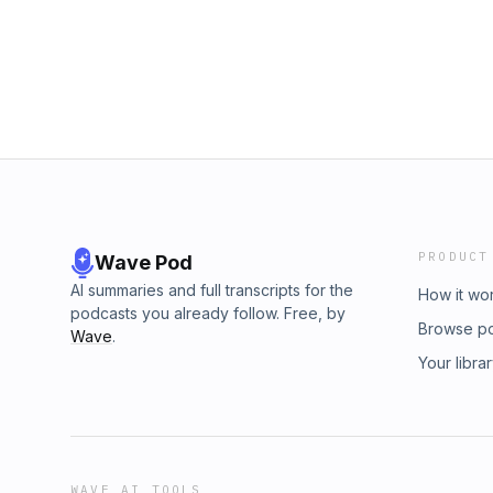
PRODUCT
Wave Pod
AI summaries and full transcripts for the
How it wo
podcasts you already follow. Free, by
Browse p
Wave
.
Your libra
WAVE AI TOOLS