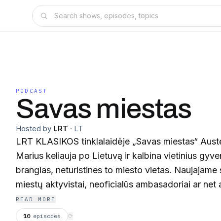
PODCAST
Savas miestas
Hosted by
LRT
·
LT
LRT KLASIKOS tinklalaidėje „Savas miestas“ Austėj
Marius keliauja po Lietuvą ir kalbina vietinius gyve
brangias, neturistines to miesto vietas. Naujajame s
miestų aktyvistai, neoficialūs ambasadoriai ar net a
po Rokiškį kiškio pėdutėmis, supažindina su rasei
READ MORE
skaičiuoja tauragiškių pinigus ir kviečia patirti da
10
episodes
⟳