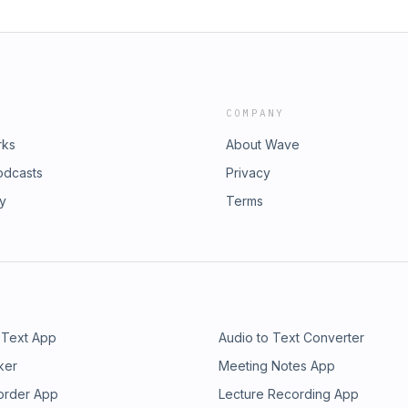
COMPANY
rks
About Wave
odcasts
Privacy
ry
Terms
 Text App
Audio to Text Converter
ker
Meeting Notes App
order App
Lecture Recording App