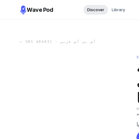
Wave Pod
Discover
Library
←
SBS ARABIC - أس بي أس عربي
ف
ا