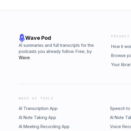
PRODUCT
Wave Pod
AI summaries and full transcripts for the
How it wo
podcasts you already follow. Free, by
Browse p
Wave
.
Your libra
WAVE AI TOOLS
AI Transcription App
Speech to
AI Note Taking App
AI Note Ta
AI Meeting Recording App
Voice Rec