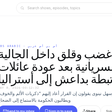
SBS ARABIC - أس بي أس عربي
غضب وقلق داخل الجالية
سريانية بعد عودة عائلات
بطة بداعش إلى أستراليا
MAY 8, 2026
·
00:12:32
هل نينوى يقولون إن القرار أعاد إليهم “ذكريات الألم والخو
ويطالبون الحكومة بالاستماع إلى الضحاي
Send to my inbox
Sign in to save
Share
Sig