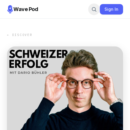
Wave Pod
Sign In
← DISCOVER