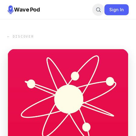
Wave Pod
Sign In
← DISCOVER