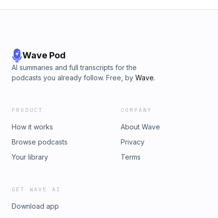
safe-level-cannabidiol-novel-foodTi piace quello che facciam
questo podcast:
episodio è aperto a tutti, ma se vuoi altri contenuti così e hai vog
https://www.spreaker.com/podcast/scientificast-la-scienza-
accedendo ad altri contenuti esclusivi, iscriviti al nostro Suppor
come-non-l-hai-mai-sentita--1762253/support.
Spreaker! https://www.spreaker.com/podcast/scientificast-la-s
l-hai-mai-sentita--1762253/support
Wave Pod
AI summaries and full transcripts for the
podcasts you already follow. Free, by
Wave
.
PRODUCT
COMPANY
How it works
About Wave
Browse podcasts
Privacy
Your library
Terms
GET WAVE AI
Download app