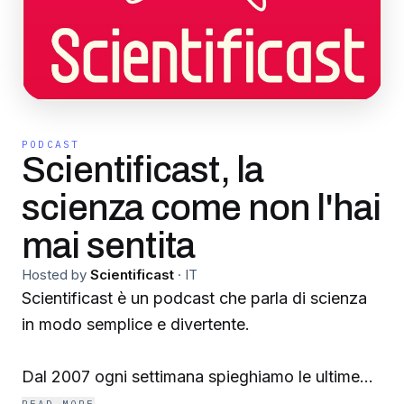
PODCAST
Scientificast, la
scienza come non l'hai
mai sentita
Hosted by
Scientificast
·
IT
Scientificast è un podcast che parla di scienza
in modo semplice e divertente.
Dal 2007 ogni settimana spieghiamo le ultime
novità nella fisica e nella matematica, nella