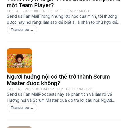
một Team Player?
FEB 3, 2025
·
00:04:29
·
TAP TO SUMMARIZE
Send us Fan MailTrong những lớp học của mình, tôi thường
được hay hỏi rằng: làm sao để biết ai là nhân tố phù hợp để
đảm nhiệm vai trò Agile Leader, Product Owner, hay Scrum
Transcribe →
Master? Tôi luôn đưa ra câu trả lời nhanh chóng và không
do dự: Đó là một Team Player. Nghe câu trả lời này cả lớp
thường nhíu mày như tự hỏi: vì sao lại cần đến một Team
Player?Link bài viết gốc: https://scrumviet.com/team-player-
la-gi-vi-sao-leader-can-phai-la-mot-team-player/Bản quyền
thuộc về Scrumviet: www.scrumviet.comWebsite:
www.scrumviet.com
Người hướng nội có thể trở thành Scrum
Master được không?
JAN 16, 2025
·
00:04:52
·
TAP TO SUMMARIZE
Send us Fan MailPodcasts này sẽ phân tích và làm rõ về
Hướng nội và Scrum Master qua đó trả lời câu hỏi: Người
hướng nội có thể trở thành Scrum Master được không?Link
Transcribe →
test Hướng Nội, Hướng Ngoại:
https://www.wikihow.com/Introvert-or-Extrovert-QuizBản
quyền thuộc về Scrumviet. Bài viết gốc: