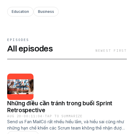
Education
Business
EPISODES
All episodes
NEWEST FIRST
Những điều cần tránh trong buổi Sprint
Retrospective
AUG 20
·
00:11:04
·
TAP TO SUMMARIZE
Send us Fan MailCó rất nhiều hiểu lầm, và hiểu sai cũng như
những hạn chế khiến các Scrum team không thể nhận được