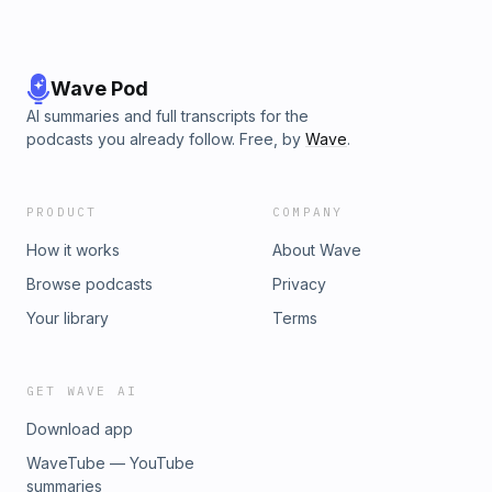
Wave Pod
AI summaries and full transcripts for the
podcasts you already follow. Free, by
Wave
.
PRODUCT
COMPANY
How it works
About Wave
Browse podcasts
Privacy
Your library
Terms
GET WAVE AI
Download app
WaveTube — YouTube
summaries