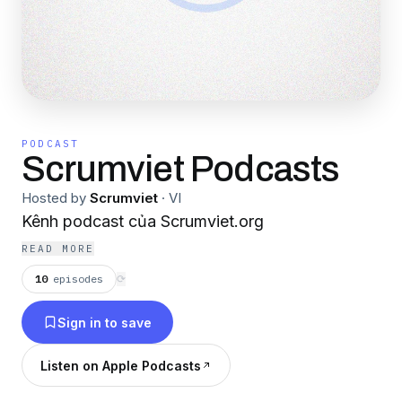
PODCAST
Scrumviet Podcasts
Hosted by
Scrumviet
·
VI
Kênh podcast của Scrumviet.org
READ MORE
10
episodes
⟳
Sign in to save
Listen on Apple Podcasts