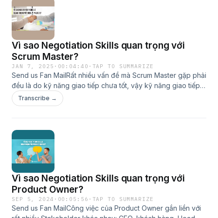
https://scrumviet.com/scrum-master-la-ai-lam-the-nao-de-
tro-thanh-scrum-master-gioi/Website: www.scrumviet.com
Vì sao Negotiation Skills quan trọng với
Scrum Master?
JAN 7, 2025
·
00:04:40
·
TAP TO SUMMARIZE
Send us Fan MailRất nhiều vấn đề mà Scrum Master gặp phải
đều là do kỹ năng giao tiếp chưa tốt, vậy kỹ năng giao tiếp
quan trọng thế nào với một SM?Bản quyền thuộc về
Transcribe →
Scrumviet: https://www.scrumviet.com/Link bài blog:
https://scrumviet.com/vi-sao-negotiation-skills-quan-trong-
voi-scrum-master/Website: www.scrumviet.com
Vì sao Negotiation Skills quan trọng với
Product Owner?
SEP 5, 2024
·
00:05:56
·
TAP TO SUMMARIZE
Send us Fan Mail​​Công việc của Product Owner gắn liền với