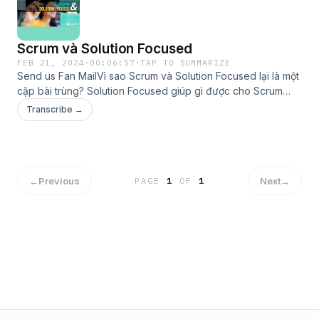
Scrum và Solution Focused
FEB 21, 2024
·
00:06:57
·
TAP TO SUMMARIZE
Send us Fan MailVì sao Scrum và Solution Focused lại là một
cặp bài trùng? Solution Focused giúp gì được cho Scrum
team? Cùng xem qua bài vblog này để tìm hiểu lý do nhé.Bài
Transcribe →
viết gốc: https://scrumviet.com/scrum-va-solution-
focused/Thông tin khoá học Solution Focused Coaching:
https://scrumviet.com/solution-focused-coaching/Video có
bản quyển thuộc về Scrumviet:
https://www.scrumviet.comWebsite: www.scrumviet.com
←
Previous
Next
→
PAGE
1
OF
1