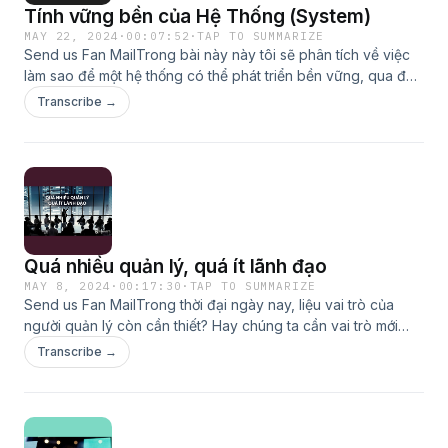
Tính vững bền của Hệ Thống (System)
MAY 22, 2024
·
00:07:52
·
TAP TO SUMMARIZE
Send us Fan MailTrong bài này này tôi sẽ phân tích về việc
làm sao để một hệ thống có thể phát triển bền vững, qua đó
liên hệ đến sự bền vững của một Công Ty hay Tổ Chức.Bài
Transcribe →
gốc: https://scrumviet.com/tinh-vung-ben-cua-he-thong-
system/Bản quyền thuộc về Scrumviet:
www.scrumviet.comWebsite: www.scrumviet.com
Quá nhiều quản lý, quá ít lãnh đạo
MAY 8, 2024
·
00:17:30
·
TAP TO SUMMARIZE
Send us Fan MailTrong thời đại ngày nay, liệu vai trò của
người quản lý còn cần thiết? Hay chúng ta cần vai trò mới
nào?Cùng Scrumviet ngẫm qua video này nhé.Bản quyền
Transcribe →
thuộc về Scrumviet: Quá nhiều quản lý, quá ít lãnh đạo -
https://scrumviet.com/qua-nhieu-quan-ly-qua-it-lanh-
dao/Website: www.scrumviet.com