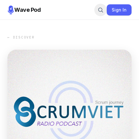
Wave Pod
Sign In
← DISCOVER