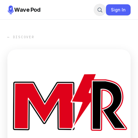
Wave Pod
Sign In
← DISCOVER