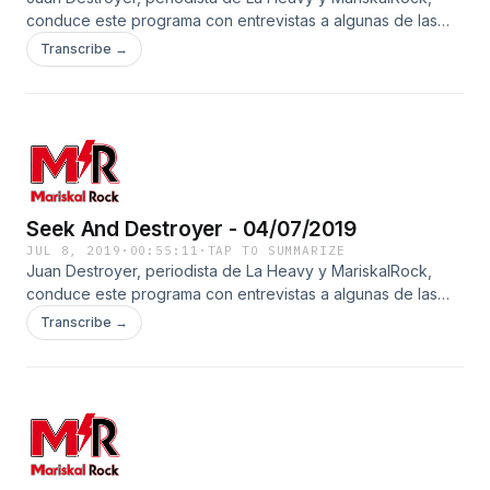
conduce este programa con entrevistas a algunas de las
mejores bandas de dentro y fuera de nuestras fronteras.
Transcribe →
Seek And Destroyer - 04/07/2019
JUL 8, 2019
·
00:55:11
·
TAP TO SUMMARIZE
Juan Destroyer, periodista de La Heavy y MariskalRock,
conduce este programa con entrevistas a algunas de las
mejores bandas de dentro y fuera de nuestras fronteras.
Transcribe →
Este tramo recoge la entrevista a Carlos Sanz y Txiki,
responsables de la sala We Rock de Madrid, que está a
punto de volver a abrir en otro emplazamiento tras dos
años de ausencia.