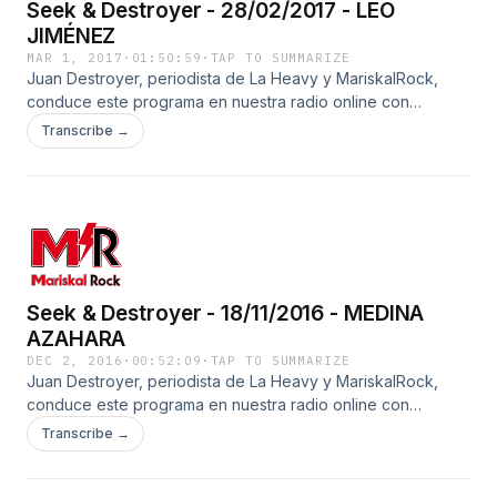
Seek & Destroyer - 28/02/2017 - LEO
JIMÉNEZ
MAR 1, 2017
·
01:50:59
·
TAP TO SUMMARIZE
Juan Destroyer, periodista de La Heavy y MariskalRock,
conduce este programa en nuestra radio online con
entrevistas a algunas de las mejores bandas de dentro y
Transcribe →
fuera de nuestras fronteras.
Seek & Destroyer - 18/11/2016 - MEDINA
AZAHARA
DEC 2, 2016
·
00:52:09
·
TAP TO SUMMARIZE
Juan Destroyer, periodista de La Heavy y MariskalRock,
conduce este programa en nuestra radio online con
entrevistas a algunas de las mejores bandas de dentro y
Transcribe →
fuera de nuestras fronteras.