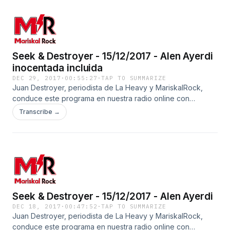
punto de volver a abrir en otro emplazamiento tras dos
años de ausencia.
Seek & Destroyer - 15/12/2017 - Alen Ayerdi
inocentada incluida
DEC 29, 2017
·
00:55:27
·
TAP TO SUMMARIZE
Juan Destroyer, periodista de La Heavy y MariskalRock,
conduce este programa en nuestra radio online con
entrevistas a algunas de las mejores bandas de dentro y
Transcribe →
fuera de nuestras fronteras.
Seek & Destroyer - 15/12/2017 - Alen Ayerdi
DEC 18, 2017
·
00:47:52
·
TAP TO SUMMARIZE
Juan Destroyer, periodista de La Heavy y MariskalRock,
conduce este programa en nuestra radio online con