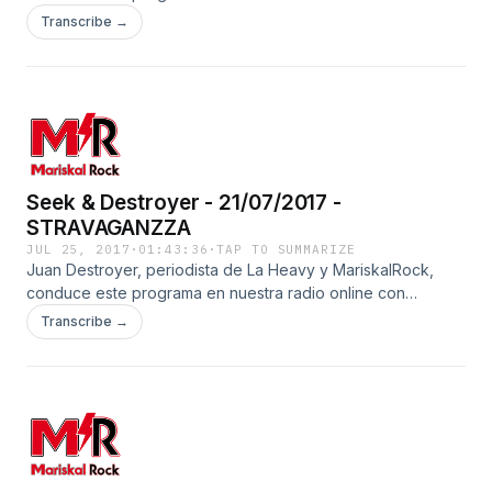
entrevistas a algunas de las mejores bandas de dentro y
Transcribe →
fuera de nuestras fronteras.
Seek & Destroyer - 21/07/2017 -
STRAVAGANZZA
JUL 25, 2017
·
01:43:36
·
TAP TO SUMMARIZE
Juan Destroyer, periodista de La Heavy y MariskalRock,
conduce este programa en nuestra radio online con
entrevistas a algunas de las mejores bandas de dentro y
Transcribe →
fuera de nuestras fronteras.