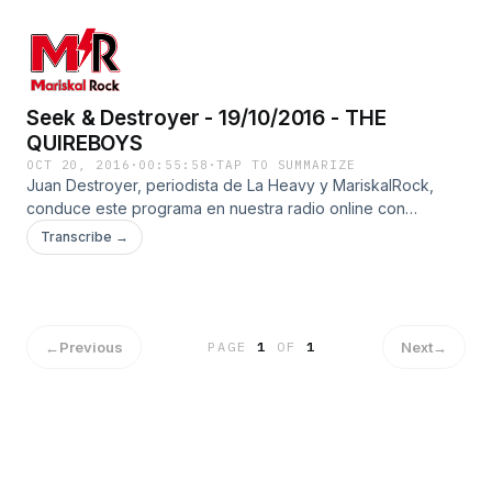
Seek & Destroyer - 19/10/2016 - THE
QUIREBOYS
OCT 20, 2016
·
00:55:58
·
TAP TO SUMMARIZE
Juan Destroyer, periodista de La Heavy y MariskalRock,
conduce este programa en nuestra radio online con
entrevistas a algunas de las mejores bandas de dentro y
Transcribe →
fuera de nuestras fronteras.
←
Previous
Next
→
PAGE
1
OF
1