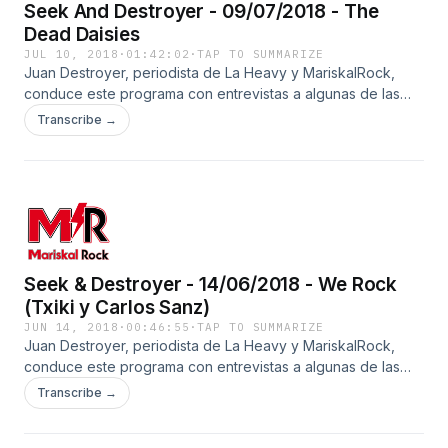
Seek And Destroyer - 09/07/2018 - The
Dead Daisies
JUL 10, 2018
·
01:42:02
·
TAP TO SUMMARIZE
Juan Destroyer, periodista de La Heavy y MariskalRock,
conduce este programa con entrevistas a algunas de las
mejores bandas de dentro y fuera de nuestras fronteras.
Transcribe →
Este tramo recoge la entrevista a Carlos Sanz y Txiki,
responsables de la sala We Rock de Madrid, que está a
punto de volver a abrir en otro emplazamiento tras dos
años de ausencia.
Seek & Destroyer - 14/06/2018 - We Rock
(Txiki y Carlos Sanz)
JUN 14, 2018
·
00:46:55
·
TAP TO SUMMARIZE
Juan Destroyer, periodista de La Heavy y MariskalRock,
conduce este programa con entrevistas a algunas de las
mejores bandas de dentro y fuera de nuestras fronteras.
Transcribe →
Este tramo recoge la entrevista a Carlos Sanz y Txiki,
responsables de la sala We Rock de Madrid, que está a