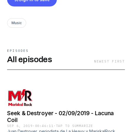
Music
EPISODES
All episodes
NEWEST FIRST
Seek & Destroyer - 02/09/2019 - Lacuna
Coil
SEP 6, 2019
·
00:46:11
·
TAP TO SUMMARIZE
Juan Destroyer, periodista de La Heavy y MariskalRock,