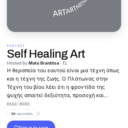
PODCAST
Self Healing Art
Hosted by
Mata Brantitsa
·
EL
Η θεραπεία του εαυτού είναι μια τέχνη όπως
και η τέχνη της ζωής. Ο Πλάτωνας στην
Τέχνη του βίου λέει ότι η φροντίδα της
ψυχής απαιτεί δεξιότητα, προσοχή και
τέχνη. Το να ζει κανείς σε έναν υψηλό
READ MORE
βαθμό καλλιτεχνίας σημαίνει να προσέχει
10
episodes
⟳
και να περιποιείται τα μικρά πράγματα που
Sign in to save