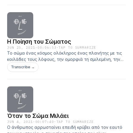
Η Ποίηση του Σώματος
JUN 25, 2021
·
00:06:53
·
TAP TO SUMMARIZE
Το σώμα ένας κόσμος ολόκληρος ένας πλανήτης με τις
κοιλάδες τους λόφους, την ομορφιά τη σμιλεμένη, την
αποκρυστάλλωση του πνεύματος και τις ύπαρξης κρύβει
Transcribe →
τόσα μυστικά και συμβολισμούς. Τι θα μπορούσε να
συμβολίζει και να απεικονίζει κάθε περιοχή του; producer
by&nbsp;@mata_brantitsa original music by Stelios Varveris
cover art by&nbsp;@rudegrafix
Όταν το Σώμα Μιλάει
JUN 4, 2021
·
00:07:40
·
TAP TO SUMMARIZE
Ο άνθρωπος αρρωσταίνει επειδή κρύβει από τον εαυτό