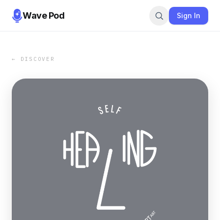
Wave Pod
Sign In
← DISCOVER