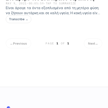
MAY 9, 2021
·
00:05:59
·
TAP TO SUMMARIZE
Είναι άραγε τα όντα εξοπλισμένα από τη μητέρα φύση
να ζήσουν αυτάρκη και σε καλή υγεία; Η κακή υγεία είναι
μια αφύσικη κατάσταση; Η διαδικασία της αυτοϊασης
Transcribe →
είναι αυτόματη σε κάθε ζωντανό σύστημα; Οι σκέψεις,
τα συναισθήματα και το σώμα συνδιαλέγονται;
←
Previous
Next
→
PAGE
1
OF
1