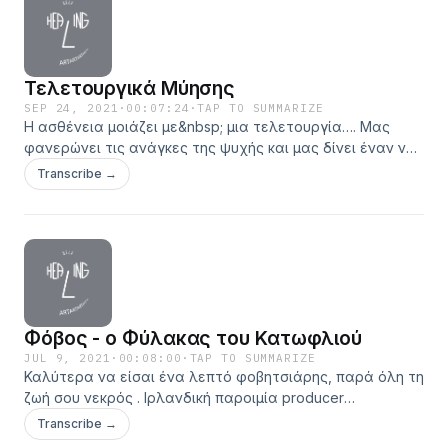
Τελετουργικά Μύησης
SEP 24, 2021
·
00:07:24
·
TAP TO SUMMARIZE
H ασθένεια μοιάζει με&nbsp; μια τελετουργία…. Μας
φανερώνει τις ανάγκες της ψυχής και μας δίνει έναν νέο
τρόπο για να εκφράσουμε και να επιλύσουμε ό,τι
Transcribe →
έχει&nbsp; μπλοκαριστεί μέσα μας, συχνά με τον&nbsp;
δύσκολο τρόπο. Και η θεραπεία επίσης έχει το δικό
της&nbsp; τελετουργικό. Και παρατηρώντας το
αποκαλύπτει σε μας το κρυμμένο μήνυμα. producer by
@mata_brantitsa original music by Stelios Varveris cover art
by @rudegrafix
Φόβος - ο Φύλακας του Κατωφλιού
JUL 9, 2021
·
00:08:00
·
TAP TO SUMMARIZE
Καλύτερα να είσαι ένα λεπτό φοβητσιάρης, παρά όλη τη
ζωή σου νεκρός . Ιρλανδική παροιμία producer
by&nbsp;@mata_brantitsa original music by Stelios Varveris
Transcribe →
cover art by&nbsp;@rudegrafix