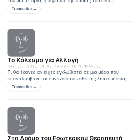
του μια ιστορία, η σημασία της οποίας του είναι
αβάσταχτη. Η αρρώστια του είναι στο μεγαλύτερο
Transcribe →
μέρος της μια συμβολική απάντηση, μια ασυνείδητη
απόπειρα να αλλάξει τη σημασία της ιστορίας ή τον
επίλογό της. Aldo&nbsp;Carotenuto producer
by&nbsp;@mata_brantitsa original music by Stelios Varveris
cover art by&nbsp;@rudegrafix
Το Κάλεσμα για Αλλαγή
MAY 21, 2021
·
00:07:46
·
TAP TO SUMMARIZE
Τι θα έκανες αν είχες εγκλωβιστεί σε μια μέρα που
επαναλαμβάνεται συνέχεια σε κάθε της λεπτομέρεια;
Αλλάζει ο άνθρωπος; producer by @mata_brantitsa original
Transcribe →
music by Stelios Varveris cover art by @rudegrafix
Στο Δρόμο του Εσωτερικού Θεραπευτή