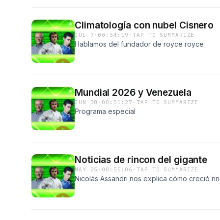
Climatología con nubel Cisnero
JUL 7
·
00:54:19
·
TAP TO SUMMARIZE
Hablamos del fundador de royce royce
Mundial 2026 y Venezuela
JUN 30
·
00:51:27
·
TAP TO SUMMARIZE
Programa especial
Noticias de rincon del gigante
MAY 25
·
00:55:06
·
TAP TO SUMMARIZE
Nicolás Assandri nos explica cómo creció ri