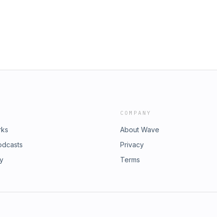
COMPANY
rks
About Wave
odcasts
Privacy
ry
Terms