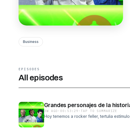
Business
EPISODES
All episodes
Grandes personajes de la histori
3W AGO
·
00:53:29
·
TAP TO SUMMARIZE
Hoy tenemos a rocker feller, tertulia estímul