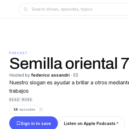
PODCAST
Semilla oriental
Hosted by
federico assandri
·
ES
Nuestro slogan es ayudar a brillar a otros median
trabajos
READ MORE
18
episodes
⟳
Sign in to save
Listen on Apple Podcasts