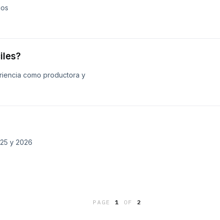
jos
iles?
iencia como productora y
025 y 2026
PAGE
1
OF
2