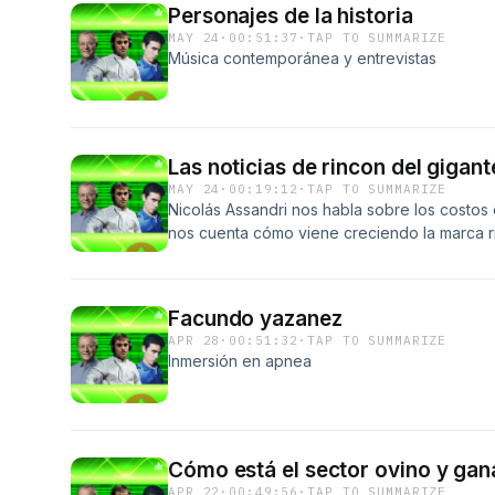
Personajes de la historia
MAY 24
·
00:51:37
·
TAP TO SUMMARIZE
Música contemporánea y entrevistas
Las noticias de rincon del gigant
MAY 24
·
00:19:12
·
TAP TO SUMMARIZE
Nicolás Assandri nos habla sobre los costos
nos cuenta cómo viene creciendo la marca r
de trayectoria
Facundo yazanez
APR 28
·
00:51:32
·
TAP TO SUMMARIZE
Inmersión en apnea
Cómo está el sector ovino y ga
APR 22
·
00:49:56
·
TAP TO SUMMARIZE