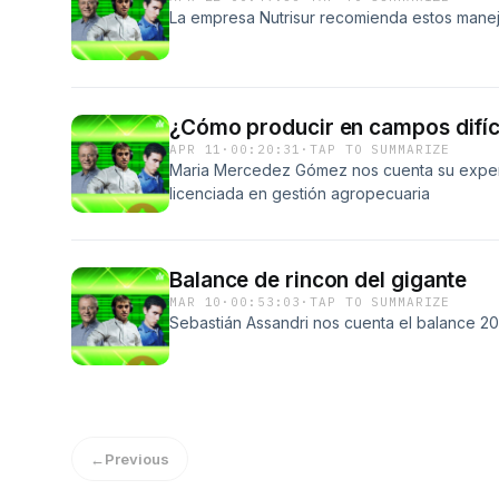
La empresa Nutrisur recomienda estos mane
¿Cómo producir en campos difíc
APR 11
·
00:20:31
·
TAP TO SUMMARIZE
Maria Mercedez Gómez nos cuenta su exper
licenciada en gestión agropecuaria
Balance de rincon del gigante
MAR 10
·
00:53:03
·
TAP TO SUMMARIZE
Sebastián Assandri nos cuenta el balance 2
←
Previous