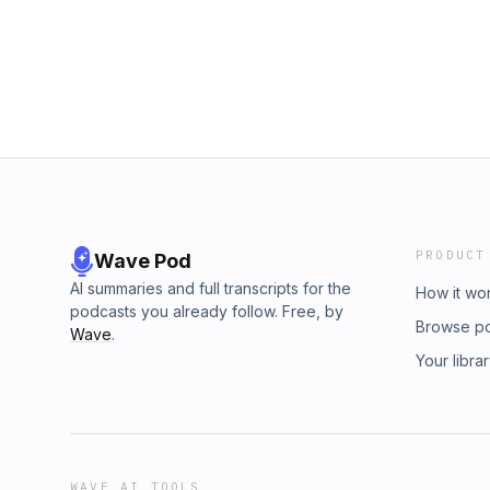
PRODUCT
Wave Pod
AI summaries and full transcripts for the
How it wo
podcasts you already follow. Free, by
Browse p
Wave
.
Your libra
WAVE AI TOOLS