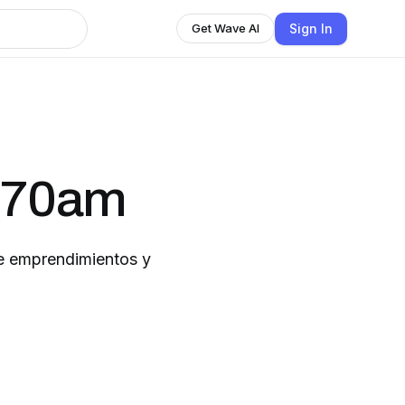
Sign In
Get Wave AI
 770am
te emprendimientos y