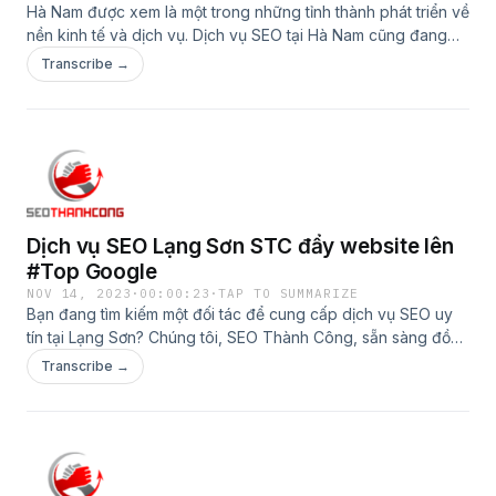
Hà Nam được xem là một trong những tỉnh thành phát triển về
nền kinh tế và dịch vụ. Dịch vụ SEO tại Hà Nam cũng đang
thu hút sự quan tâm từ các doanh nghiệp, bất kể kích thước.
Transcribe →
Xem: https://seothanhcong.vn/dich-vu-seo-ha-nam/
Dịch vụ SEO Lạng Sơn STC đẩy website lên
#Top Google
NOV 14, 2023
·
00:00:23
·
TAP TO SUMMARIZE
Bạn đang tìm kiếm một đối tác để cung cấp dịch vụ SEO uy
tín tại Lạng Sơn? Chúng tôi, SEO Thành Công, sẵn sàng đồng
hành cùng bạn để nâng cao thứ hạng trang web trên
Transcribe →
Google. XEM THÊM: https://seothanhcong.vn/dich-vu-seo-
lang-son/