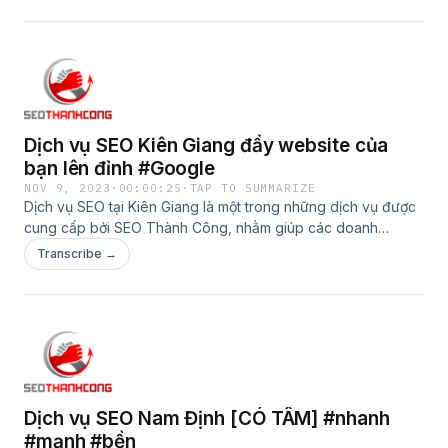
Dịch vụ SEO Kiên Giang đẩy website của
bạn lên đỉnh #Google
NOV 9, 2023
·
00:00:25
·
TAP TO SUMMARIZE
Dịch vụ SEO tại Kiên Giang là một trong những dịch vụ được
cung cấp bởi SEO Thành Công, nhằm giúp các doanh
nghiệp tăng doanh số bán hàng Xem thêm:
Transcribe →
https://seothanhcong.vn/dich-vu-seo-kien-giang/
Dịch vụ SEO Nam Định [CÓ TÂM] #nhanh
#mạnh #bền