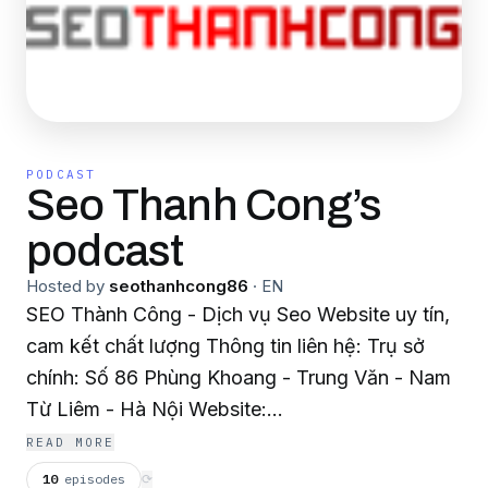
PODCAST
Seo Thanh Cong’s
podcast
Hosted by
seothanhcong86
·
EN
SEO Thành Công - Dịch vụ Seo Website uy tín,
cam kết chất lượng Thông tin liên hệ: Trụ sở
chính: Số 86 Phùng Khoang - Trung Văn - Nam
Từ Liêm - Hà Nội Website:
https://seothanhcong.vn/ Điện thoại: 085 286
READ MORE
1999 Email: seothanhcong.vn@gmail.com Mon
10
episodes
⟳