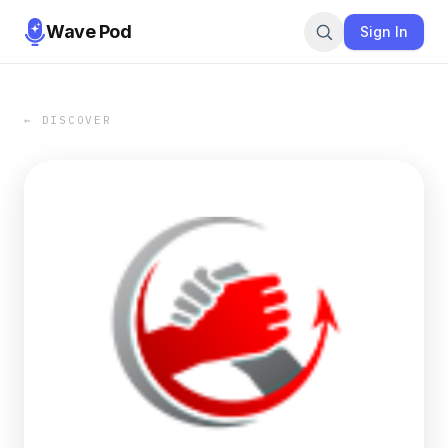
Wave Pod
Sign In
← DISCOVER