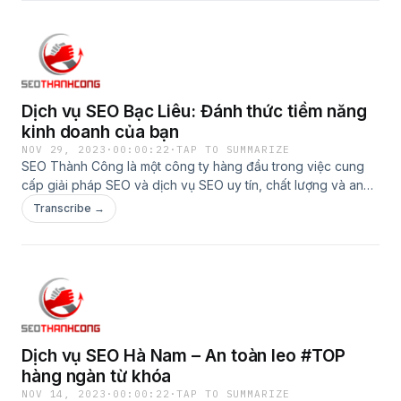
Dịch vụ SEO Bạc Liêu: Đánh thức tiềm năng
kinh doanh của bạn
NOV 29, 2023
·
00:00:22
·
TAP TO SUMMARIZE
SEO Thành Công là một công ty hàng đầu trong việc cung
cấp giải pháp SEO và dịch vụ SEO uy tín, chất lượng và an
toàn tại Bạc Liêu. Xem thêm: https://seothanhcong.vn/dich-
Transcribe →
vu-seo-bac-lieu/
Dịch vụ SEO Hà Nam – An toàn leo #TOP
hàng ngàn từ khóa
NOV 14, 2023
·
00:00:22
·
TAP TO SUMMARIZE