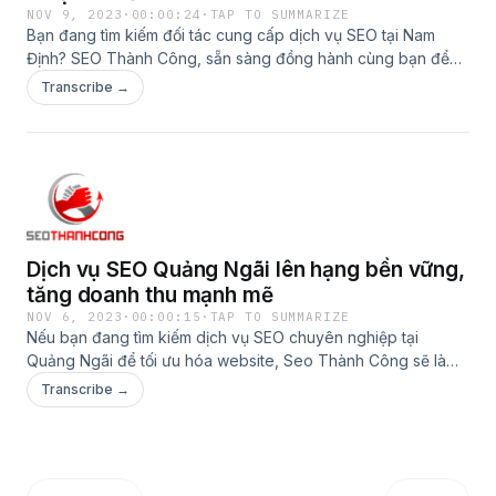
NOV 9, 2023
·
00:00:24
·
TAP TO SUMMARIZE
Bạn đang tìm kiếm đối tác cung cấp dịch vụ SEO tại Nam
Định? SEO Thành Công, sẵn sàng đồng hành cùng bạn để
nâng cao thứ hạng trên Google. Xem thêm:
Transcribe →
https://seothanhcong.vn/dich-vu-seo-nam-dinh/
Dịch vụ SEO Quảng Ngãi lên hạng bền vững,
tăng doanh thu mạnh mẽ
NOV 6, 2023
·
00:00:15
·
TAP TO SUMMARIZE
Nếu bạn đang tìm kiếm dịch vụ SEO chuyên nghiệp tại
Quảng Ngãi để tối ưu hóa website, Seo Thành Công sẽ là
đối tác đáng tin cậy của bạn. Xem thêm:
Transcribe →
https://seothanhcong.vn/dich-vu-seo-quang-ngai/