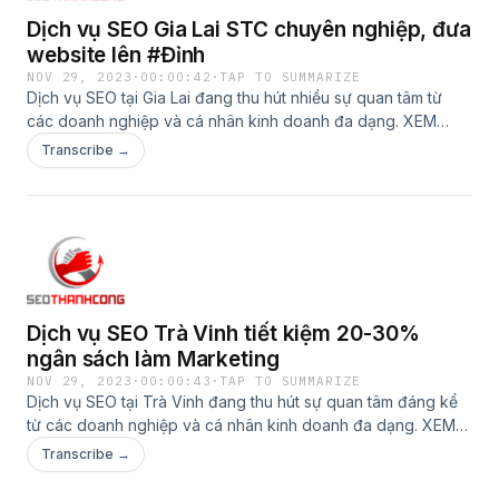
Dịch vụ SEO Gia Lai STC chuyên nghiệp, đưa
website lên #Đỉnh
NOV 29, 2023
·
00:00:42
·
TAP TO SUMMARIZE
Dịch vụ SEO tại Gia Lai đang thu hút nhiều sự quan tâm từ
các doanh nghiệp và cá nhân kinh doanh đa dạng. XEM
THÊM: https://seothanhcong.vn/dich-vu-seo-gia-lai/
Transcribe →
Dịch vụ SEO Trà Vinh tiết kiệm 20-30%
ngân sách làm Marketing
NOV 29, 2023
·
00:00:43
·
TAP TO SUMMARIZE
Dịch vụ SEO tại Trà Vinh đang thu hút sự quan tâm đáng kể
từ các doanh nghiệp và cá nhân kinh doanh đa dạng. XEM
THÊM: https://seothanhcong.vn/dich-vu-seo-tra-vinh/
Transcribe →