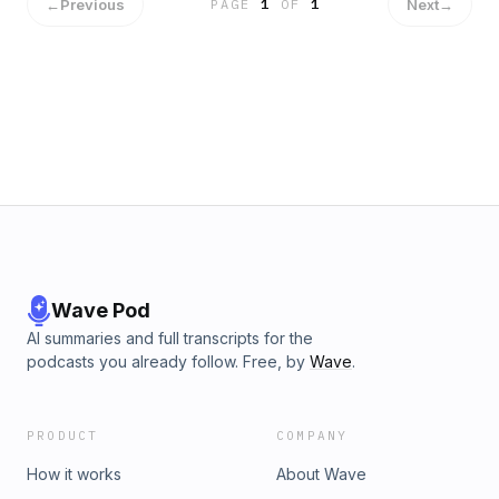
←
Previous
Next
→
PAGE
1
OF
1
Wave Pod
AI summaries and full transcripts for the
podcasts you already follow. Free, by
Wave
.
PRODUCT
COMPANY
How it works
About Wave