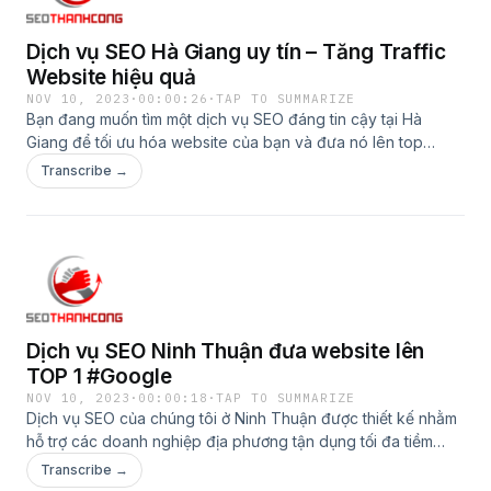
Dịch vụ SEO Hà Giang uy tín – Tăng Traffic
Website hiệu quả
NOV 10, 2023
·
00:00:26
·
TAP TO SUMMARIZE
Bạn đang muốn tìm một dịch vụ SEO đáng tin cậy tại Hà
Giang để tối ưu hóa website của bạn và đưa nó lên top
Google? Xem thêm: https://seothanhcong.vn/dich-vu-seo-
Transcribe →
ha-giang/
Dịch vụ SEO Ninh Thuận đưa website lên
TOP 1 #Google
NOV 10, 2023
·
00:00:18
·
TAP TO SUMMARIZE
Dịch vụ SEO của chúng tôi ở Ninh Thuận được thiết kế nhằm
hỗ trợ các doanh nghiệp địa phương tận dụng tối đa tiềm
năng của Internet để thúc đẩy sự phát triển kinh doanh. Xem
Transcribe →
thêm: https://seothanhcong.vn/dich-vu-seo-ninh-thuan/