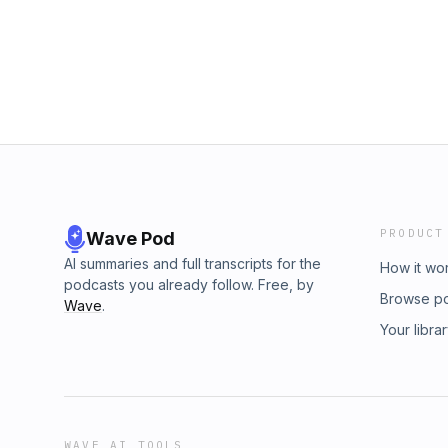
PRODUCT
Wave Pod
AI summaries and full transcripts for the
How it wo
podcasts you already follow. Free, by
Browse p
Wave
.
Your libra
WAVE AI TOOLS