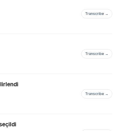
Transcribe →
Transcribe →
irlendi
Transcribe →
seçildi