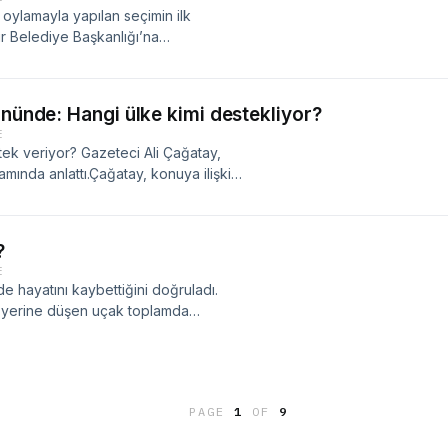
i oylamayla yapılan seçimin ilk
r Belediye Başkanlığı’na
te yayınlanan Seyir Hali programında
ye Başkanlığı’na seçilmesi hakkında
lulu’nun geçmiş belediyecilik
ününde: Hangi ülke kimi destekliyor?
, şöyle konuştu:
E
stek veriyor? Gazeteci Ali Çağatay,
mında anlattı.Çağatay, konuya ilişkin
rdü:
?
E
 de hayatını kaybettiğini doğruladı.
im yerine düşen uçak toplamda
ağatay, Radyo Sputnik’te yayınlanan
olcu uçağı hakkında konuştu.Çağatay,
PAGE
1
OF
9