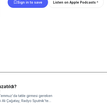
Sign in to save
Listen on Apple Podcasts
zatıldı?
E
Temmuz'da tatile girmesi gereken
Ali Çağatay, Radyo Sputnik'te
lışma süresinin uzatılmasına ilişkin