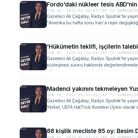
Fordo'daki nükleer tesis ABD'ni
JUN 20, 2025
·
01:54:03
·
TAP TO SUMMARIZ
Gazeteci Ali Çağatay, Radyo Sputnik’te yayı
"Amerika bu hafta sonu İran'a rejim değişikli
başlayacak” iddiası hakkında konuştu.Çağatay,
söyledi:Çağatay, sözlerine şöyle devam etti:
'Hükümetin teklifi, işçilerin taleb
JUN 19, 2025
·
01:52:46
·
TAP TO SUMMARIZ
Gazeteci Ali Çağatay, Radyo Sputnik’te yayın
sözleşmesi süreci hakkında değerlendirmeler
şunları söyledi:Sendikaların eylem gücüne ili
konuştu:
Madenci yakınını tekmeleyen Yusu
JUN 18, 2025
·
01:53:01
·
TAP TO SUMMARIZ
Gazeteci Ali Çağatay, Radyo Sputnik’te yayı
Yerkel, UEFA HatTrick Komitesi Üyesi olarak 
konuya ilişkin şunları söyledi:UEFA HatTrick K
vurgulayan Çağatay, sözlerini şöyle sürdürdü
88 kişilik mecliste 85 oy: Besim 
JUN 17, 2025
·
01:53:15
·
TAP TO SUMMARIZ