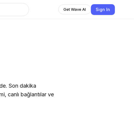
Sign In
Get Wave AI
de. Son dakika
i, canlı bağlantılar ve