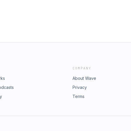
COMPANY
rks
About Wave
odcasts
Privacy
ry
Terms