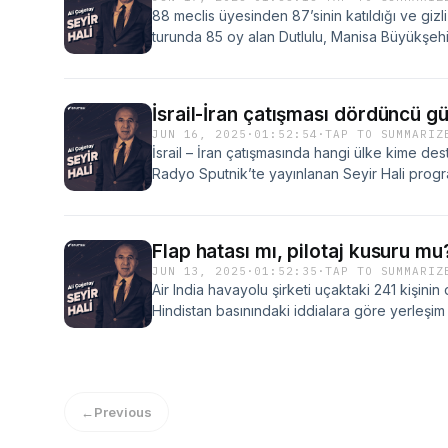
88 meclis üyesinden 87’sinin katıldığı ve gizl
turunda 85 oy alan Dutlulu, Manisa Büyükşehi
seçildi.Gazeteci Ali Çağatay, Radyo Sputnik’
Besim Dutlulu’nun , Manisa Büyükşehir Beledi
konuştu.Çağatay, şunları söyledi:Çağatay, Dut
İsrail-İran çatışması dördüncü g
uygulamalarıyla ilgili iddialarda da bulunarak
JUN 16, 2025
·
01:52:54
·
TAP TO SUMMARIZ
İsrail – İran çatışmasında hangi ülke kime de
Radyo Sputnik’te yayınlanan Seyir Hali progra
şunları söyledi:Çağatay, sözlerini şöyle sürdü
Flap hatası mı, pilotaj kusuru mu
JUN 13, 2025
·
01:52:35
·
TAP TO SUMMARIZ
Air India havayolu şirketi uçaktaki 241 kişinin
Hindistan basınındaki iddialara göre yerleş
310'dan fazla hayata mal oldu.Gazeteci Ali Ç
Seyir Hali programında Hindistan’da düşen y
konuya ilişkin şunları söyledi:
←
Previous