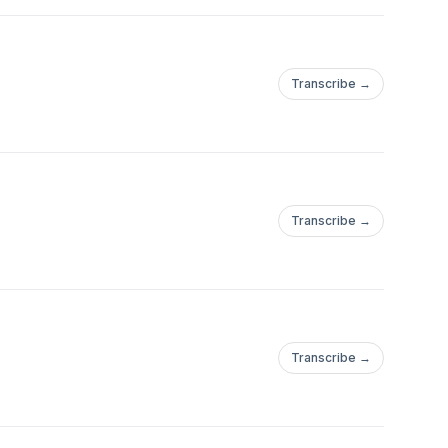
Transcribe →
Transcribe →
Transcribe →