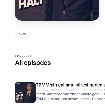
News
EPISODES
All episodes
TBMM'nin çalışma süresi neden u
JUN 27, 2025
·
01:52:35
·
TAP TO SUMMARIZ
Resmi Gazete'de yayımlanan karara göre, 1 
TBMM, çalışmalarına devam edecek.Gazeteci 
yayınlanan Seyir Hali programında TBMM'nin ça