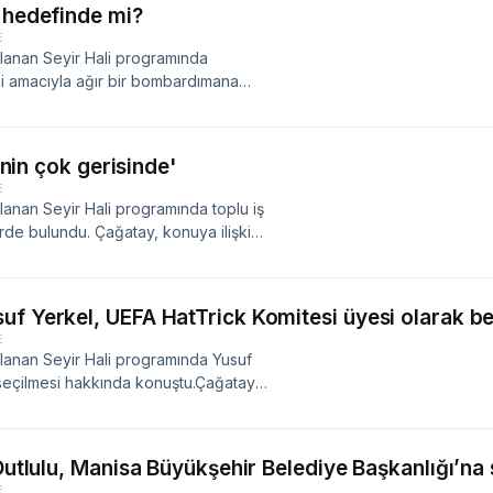
n hedefinde mi?
E
nlanan Seyir Hali programında
ği amacıyla ağır bir bombardımana
 konuya ilişkin şunları
inin çok gerisinde'
E
lanan Seyir Hali programında toplu iş
de bulundu. Çağatay, konuya ilişkin
şkin de konuşan Ali Çağatay, şöyle
f Yerkel, UEFA HatTrick Komitesi üyesi olarak bel
E
nlanan Seyir Hali programında Yusuf
seçilmesi hakkında konuştu.Çağatay,
omitesi’nin sıradan bir yapı olmadığını
:
Dutlulu, Manisa Büyükşehir Belediye Başkanlığı’na 
E