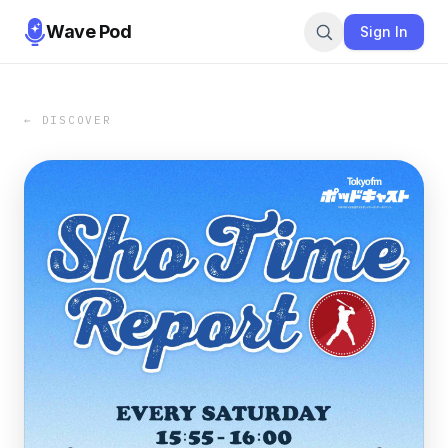
Wave Pod
Sign In
← DISCOVER