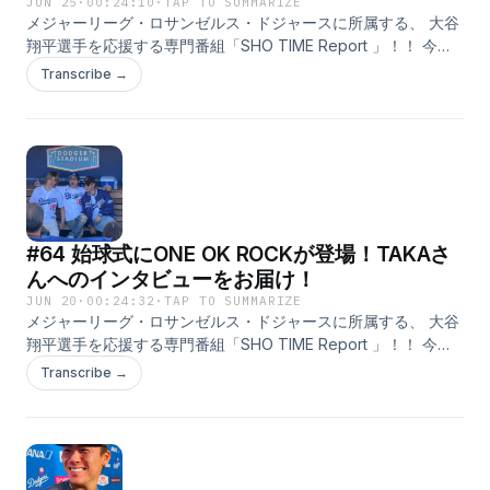
JUN 25
·
00:24:10
·
TAP TO SUMMARIZE
派ビーフカレー「アパ社長カレー・10個セット」を 毎月10名様
メジャーリーグ・ロサンゼルス・ドジャースに所属する、 大谷
にプレゼントします！ ぜひ、お送りくださいね！ そして、この
翔平選手を応援する専門番組「SHO TIME Report 」！！ 今回
番組は配信だけではなく、 TOKYO FMの方でも赤木さんと鈴木
は、ドジャースの情報に加えて、 日本人メジャーリーガーの話
Transcribe →
アナのやりとりが聴けます！ 放送時間は毎週土曜日の午後3時
題をたっぷりお届け！ さらに、現地からの音声もお届けしま
55分から！ こちらもぜひ、お聴きくださいね！
す！ テーマは「大谷翔平と私」！ ●大谷選手の好きなところや
⁠⁠⁠⁠⁠⁠⁠⁠⁠⁠⁠⁠⁠⁠⁠⁠⁠⁠https://www.tfm.co.jp/f/shotime/message⁠
魅力 ●はじめて大谷選手を知った時の話 ●大谷選手の印象に残
っているプレイや言葉 ●大谷選手の近況・雑学 ●大谷選手への
応援メッセージ などなど、大谷選手にまつわることならなんで
もOKです！ メッセージを送っていただいた方の中から抽選で
プレゼントも！ ご提供のアパホテルから、アパホテル社長が自
#64 始球式にONE OK ROCKが登場！TAKAさ
信を持ってお奨めする 本格派ビーフカレー「アパ社長カレー・
10個セット」を 毎月10名様にプレゼントします！ ぜひ、お送り
んへのインタビューをお届け！
くださいね！ そして、この番組は配信だけではなく、 TOKYO
JUN 20
·
00:24:32
·
TAP TO SUMMARIZE
FMの方でも赤木さんと鈴木アナのやりとりが聴けます！ 放送
メジャーリーグ・ロサンゼルス・ドジャースに所属する、 大谷
時間は毎週土曜日の午後3時55分から！ こちらもぜひ、お聴き
翔平選手を応援する専門番組「SHO TIME Report 」！！ 今回
くださいね！ ⁠⁠⁠⁠⁠⁠⁠⁠⁠⁠⁠⁠⁠⁠⁠⁠⁠⁠https://www.tfm.co.jp/f/shotime/message⁠
は、ドジャースの情報に加えて、 日本人メジャーリーガーの話
Transcribe →
題をたっぷりお届け！ さらに、現地からの音声もお届けしま
す！ テーマは「大谷翔平と私」！ ●大谷選手の好きなところや
魅力 ●はじめて大谷選手を知った時の話 ●大谷選手の印象に残
っているプレイや言葉 ●大谷選手の近況・雑学 ●大谷選手への
応援メッセージ などなど、大谷選手にまつわることならなんで