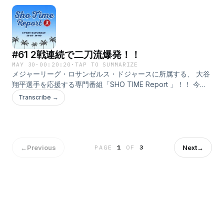
魅力 ●はじめて大谷選手を知った時の話 ●大谷選手の印象に残
っているプレイや言葉 ●大谷選手の近況・雑学 ●大谷選手への
応援メッセージ などなど、大谷選手にまつわることならなんで
もOKです！ メッセージを送っていただいた方の中から抽選で
プレゼントも！ ご提供のアパホテルから、アパホテル社長が自
#61 2戦連続で二刀流爆発！！
信を持ってお奨めする 本格派ビーフカレー「アパ社長カレー・
10個セット」を 毎月10名様にプレゼントします！ ぜひ、お送り
MAY 30
·
00:20:20
·
TAP TO SUMMARIZE
メジャーリーグ・ロサンゼルス・ドジャースに所属する、 大谷
くださいね！ そして、この番組は配信だけではなく、 TOKYO
翔平選手を応援する専門番組「SHO TIME Report 」！！ 今回
FMの方でも赤木さんと鈴木アナのやりとりが聴けます！ 放送
は、ドジャースの情報に加えて、 日本人メジャーリーガーの話
時間は毎週土曜日の午後3時55分から！ こちらもぜひ、お聴き
Transcribe →
題をたっぷりお届け！ さらに、現地からの音声もお届けしま
くださいね！ ⁠⁠⁠⁠⁠⁠⁠⁠⁠⁠⁠⁠⁠⁠⁠⁠⁠⁠https://www.tfm.co.jp/f/shotime/message⁠
す！ テーマは「大谷翔平と私」！ ●大谷選手の好きなところや
魅力 ●はじめて大谷選手を知った時の話 ●大谷選手の印象に残
っているプレイや言葉 ●大谷選手の近況・雑学 ●大谷選手への
応援メッセージ などなど、大谷選手にまつわることならなんで
←
Previous
Next
→
PAGE
1
OF
3
もOKです！ メッセージを送っていただいた方の中から抽選で
プレゼントも！ ご提供のアパホテルから、アパホテル社長が自
信を持ってお奨めする 本格派ビーフカレー「アパ社長カレー・
10個セット」を 毎月10名様にプレゼントします！ ぜひ、お送り
くださいね！ そして、この番組は配信だけではなく、 TOKYO
FMの方でも赤木さんと鈴木アナのやりとりが聴けます！ 放送
時間は毎週土曜日の午後3時55分から！ こちらもぜひ、お聴き