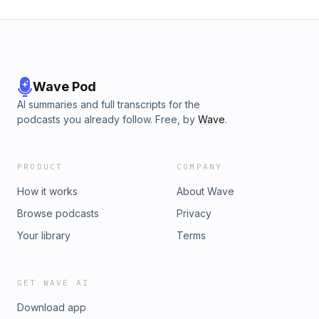
くださいね！ ⁠⁠⁠⁠⁠⁠⁠⁠⁠⁠⁠⁠⁠⁠⁠⁠⁠⁠https://www.tfm.co.jp/f/shotime/message⁠
Wave Pod
AI summaries and full transcripts for the
podcasts you already follow. Free, by
Wave
.
PRODUCT
COMPANY
How it works
About Wave
Browse podcasts
Privacy
Your library
Terms
GET WAVE AI
Download app