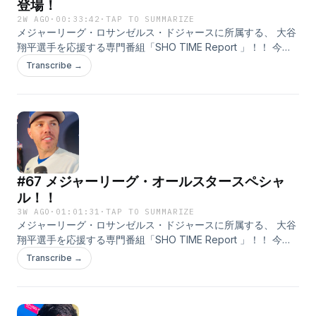
登場！
2W AGO
·
00:33:42
·
TAP TO SUMMARIZE
メジャーリーグ・ロサンゼルス・ドジャースに所属する、 大谷
翔平選手を応援する専門番組「SHO TIME Report 」！！ 今回
は、 トラベルディレクターのスコット赤崎さんに インタビュー
Transcribe →
した模様をお届け！ 番組ではメッセージもお待ちしてます！ テ
ーマは「大谷翔平と私」！ ●大谷選手の好きなところや魅力 ●
はじめて大谷選手を知った時の話 ●大谷選手の印象に残ってい
るプレイや言葉 ●大谷選手の近況・雑学 ●大谷選手への応援メ
ッセージ などなど、大谷選手にまつわることならなんでもOK
です！ メッセージを送っていただいた方の中から抽選でプレゼ
ントも！ ご提供のアパホテルから、アパホテル社長が自信を持
#67 メジャーリーグ・オールスタースペシャ
ってお奨めする 本格派ビーフカレー「アパ社長カレー・10個セ
ット」を 毎月10名様にプレゼントします！ ぜひ、お送りくださ
ル！！
いね！ そして、この番組は配信だけではなく、 TOKYO FMの
3W AGO
·
01:01:31
·
TAP TO SUMMARIZE
方でも赤木さんと鈴木アナのやりとりが聴けます！ 放送時間は
メジャーリーグ・ロサンゼルス・ドジャースに所属する、 大谷
毎週土曜日の午後3時55分から！ こちらもぜひ、お聴きくださ
翔平選手を応援する専門番組「SHO TIME Report 」！！ 今回
いね！
は、メジャーリーグ・オールスターゲーム・スペシャル！ 山本
Transcribe →
由伸選手や、村上宗隆選手、フレディ・フリーマン選手、 マイ
ク・トラウト選手など、 オールスターに参加した選手の声をお
届けします！ さらに！ あのレジェンドの声も！！ 番組ではメ
ッセージもお待ちしてます！ テーマは「大谷翔平と私」！ ●大