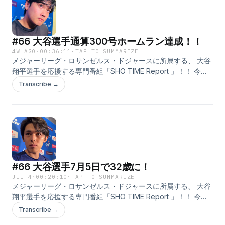
谷選手の好きなところや魅力 ●はじめて大谷選手を知った時の
話 ●大谷選手の印象に残っているプレイや言葉 ●大谷選手の近
況・雑学 ●大谷選手への応援メッセージ などなど、大谷選手に
#66 大谷選手通算300号ホームラン達成！！
まつわることならなんでもOKです！ メッセージを送っていた
だいた方の中から抽選でプレゼントも！ ご提供のアパホテルか
4W AGO
·
00:36:11
·
TAP TO SUMMARIZE
メジャーリーグ・ロサンゼルス・ドジャースに所属する、 大谷
ら、アパホテル社長が自信を持ってお奨めする 本格派ビーフカ
翔平選手を応援する専門番組「SHO TIME Report 」！！ 今回
レー「アパ社長カレー・10個セット」を 毎月10名様にプレゼン
は、ドジャースの情報をたっぷりお届け！ さらに、大谷選手、
トします！ ぜひ、お送りくださいね！ そして、この番組は配信
Transcribe →
佐々木朗希投手の試合後の 記者会見の様子や、ラッシング選手
だけではなく、 TOKYO FMの方でも赤木さんと鈴木アナのやり
の特別インタビューもたっぷりとお届けします！ テーマは「大
とりが聴けます！ 放送時間は毎週土曜日の午後3時55分から！
谷翔平と私」！ ●大谷選手の好きなところや魅力 ●はじめて大
こちらもぜひ、お聴きくださいね！
谷選手を知った時の話 ●大谷選手の印象に残っているプレイや
言葉 ●大谷選手の近況・雑学 ●大谷選手への応援メッセージ な
どなど、大谷選手にまつわることならなんでもOKです！ メッ
セージを送っていただいた方の中から抽選でプレゼントも！ ご
#66 大谷選手7月5日で32歳に！
提供のアパホテルから、アパホテル社長が自信を持ってお奨め
する 本格派ビーフカレー「アパ社長カレー・10個セット」を 毎
JUL 4
·
00:20:10
·
TAP TO SUMMARIZE
メジャーリーグ・ロサンゼルス・ドジャースに所属する、 大谷
月10名様にプレゼントします！ ぜひ、お送りくださいね！ そし
翔平選手を応援する専門番組「SHO TIME Report 」！！ 今回
て、この番組は配信だけではなく、 TOKYO FMの方でも赤木さ
は、ドジャースの情報をたっぷりお届け！ さらに、佐々木朗希
んと鈴木アナのやりとりが聴けます！ 放送時間は毎週土曜日の
Transcribe →
投手の試合後の 記者会見の様子もたっぷりとお届けします！ テ
午後3時55分から！ こちらもぜひ、お聴きくださいね！