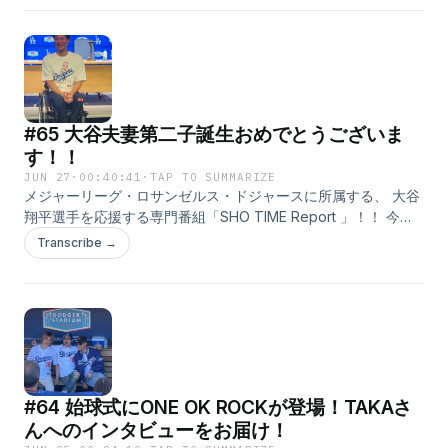
ーマは「大谷翔平と私」！ ●大谷選手の好きなところや魅力 ●
はじめて大谷選手を知った時の話 ●大谷選手の印象に残ってい
るプレイや言葉 ●大谷選手の近況・雑学 ●大谷選手への応援メ
ッセージ などなど、大谷選手にまつわることならなんでもOK
です！ メッセージを送っていただいた方の中から抽選でプレゼ
ントも！ ご提供のアパホテルから、アパホテル社長が自信を持
#65 大谷夫妻第二子誕生おめでとうございま
ってお奨めする 本格派ビーフカレー「アパ社長カレー・10個セ
ット」を 毎月10名様にプレゼントします！ ぜひ、お送りくださ
す！！
いね！ そして、この番組は配信だけではなく、 TOKYO FMの
JUN 27
·
00:40:41
·
TAP TO SUMMARIZE
方でも赤木さんと鈴木アナのやりとりが聴けます！ 放送時間は
メジャーリーグ・ロサンゼルス・ドジャースに所属する、 大谷
毎週土曜日の午後3時55分から！ こちらもぜひ、お聴きくださ
翔平選手を応援する専門番組「SHO TIME Report 」！！ 今回
いね！ ⁠⁠⁠⁠⁠⁠⁠⁠⁠⁠⁠⁠⁠⁠⁠⁠⁠⁠https://www.tfm.co.jp/f/shotime/message⁠
は、ドジャースの情報をたっぷりお届け！ さらに、「ユニク
Transcribe →
ロ」を手がける株式会社ファーストリテイリングの 柳井康治取
締役と、ユニクロのグローバルブランドアンバサダーであり、
元車いすテニス・世界ランキング1位の国枝慎吾さんの 記者会
見の様子もたっぷりとお届けします！ テーマは「大谷翔平と
私」！ ●大谷選手の好きなところや魅力 ●はじめて大谷選手を
知った時の話 ●大谷選手の印象に残っているプレイや言葉 ●大
谷選手の近況・雑学 ●大谷選手への応援メッセージ などなど、
#64 始球式にONE OK ROCKが登場！TAKAさ
大谷選手にまつわることならなんでもOKです！ メッセージを
送っていただいた方の中から抽選でプレゼントも！ ご提供のア
んへのインタビューをお届け！
パホテルから、アパホテル社長が自信を持ってお奨めする 本格