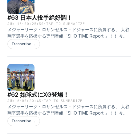
もOKです！ メッセージを送っていただいた方の中から抽選で
プレゼントも！ ご提供のアパホテルから、アパホテル社長が自
#63 日本人投手絶好調！
信を持ってお奨めする 本格派ビーフカレー「アパ社長カレー・
10個セット」を 毎月10名様にプレゼントします！ ぜひ、お送り
JUN 13
·
00:25:50
·
TAP TO SUMMARIZE
メジャーリーグ・ロサンゼルス・ドジャースに所属する、 大谷
くださいね！ そして、この番組は配信だけではなく、 TOKYO
翔平選手を応援する専門番組「SHO TIME Report 」！！ 今回
FMの方でも赤木さんと鈴木アナのやりとりが聴けます！ 放送
は、ドジャースの情報に加えて、 日本人メジャーリーガーの話
時間は毎週土曜日の午後3時55分から！ こちらもぜひ、お聴き
Transcribe →
題をたっぷりお届け！ さらに、現地からの音声もお届けしま
くださいね！ ⁠⁠⁠⁠⁠⁠⁠⁠⁠⁠⁠⁠⁠⁠⁠⁠⁠⁠https://www.tfm.co.jp/f/shotime/message⁠
す！ テーマは「大谷翔平と私」！ ●大谷選手の好きなところや
魅力 ●はじめて大谷選手を知った時の話 ●大谷選手の印象に残
っているプレイや言葉 ●大谷選手の近況・雑学 ●大谷選手への
応援メッセージ などなど、大谷選手にまつわることならなんで
もOKです！ メッセージを送っていただいた方の中から抽選で
プレゼントも！ ご提供のアパホテルから、アパホテル社長が自
#62 始球式にXG登場！
信を持ってお奨めする 本格派ビーフカレー「アパ社長カレー・
10個セット」を 毎月10名様にプレゼントします！ ぜひ、お送り
JUN 6
·
00:20:45
·
TAP TO SUMMARIZE
メジャーリーグ・ロサンゼルス・ドジャースに所属する、 大谷
くださいね！ そして、この番組は配信だけではなく、 TOKYO
翔平選手を応援する専門番組「SHO TIME Report 」！！ 今回
FMの方でも赤木さんと鈴木アナのやりとりが聴けます！ 放送
は、ドジャースの情報に加えて、 日本人メジャーリーガーの話
時間は毎週土曜日の午後3時55分から！ こちらもぜひ、お聴き
Transcribe →
題をたっぷりお届け！ さらに、現地からの音声もお届けしま
くださいね！ ⁠⁠⁠⁠⁠⁠⁠⁠⁠⁠⁠⁠⁠⁠⁠⁠⁠⁠https://www.tfm.co.jp/f/shotime/message⁠
す！ テーマは「大谷翔平と私」！ ●大谷選手の好きなところや