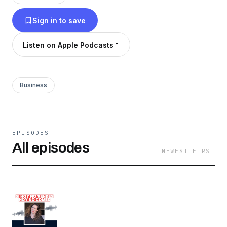
domingo de grandes vendedores. Aprende de
Sign in to save
los mejores y pasa a la acción. No te pierdas
nada y regístrate en www.rosamontana.com Y
Listen on Apple Podcasts
si quieres tener estrategia en tus ventas y saber
cómo vender, vende a la Montaña Rosa de las
Ventas:
Business
https://compras.merinomontana.com/montana-
rosa-ventas/
EPISODES
All episodes
NEWEST FIRST