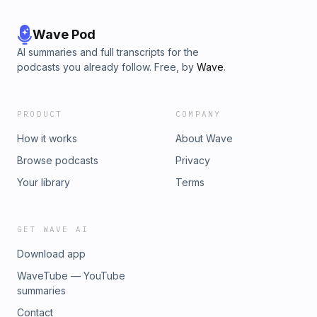
Wave Pod
AI summaries and full transcripts for the
podcasts you already follow. Free, by
Wave
.
PRODUCT
COMPANY
How it works
About Wave
Browse podcasts
Privacy
Your library
Terms
GET WAVE AI
Download app
WaveTube — YouTube
summaries
Contact