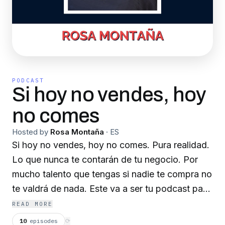
PODCAST
Si hoy no vendes, hoy
no comes
Hosted by
Rosa Montaña
·
ES
Si hoy no vendes, hoy no comes. Pura realidad.
Lo que nunca te contarán de tu negocio. Por
mucho talento que tengas si nadie te compra no
te valdrá de nada. Este va a ser tu podcast para
vender. Dos píldoras semanales de 6 minutos
READ MORE
para pasar a la acción. Con entrevistas cada
10
episodes
⟳