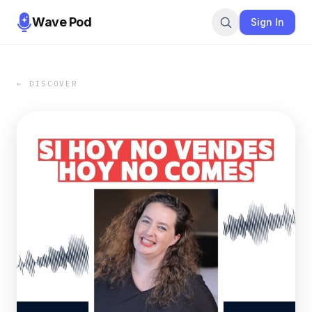
Wave Pod
Sign In
← DISCOVER