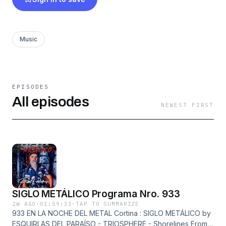
Rock Radio, Las Heras Extremo y FM Opción
98.9) - Ahora estamos en CHOICE RADIO
(www.choice-radio.com.ar y nuestro servidor
Music
alternativo, https://zeno.fm/choice-radio)
EPISODES
All episodes
NEWEST FIRST
SIGLO METÁLICO Programa Nro. 933
2W AGO
·
01:59:33
·
TAP TO SUMMARIZE
933 EN LA NOCHE DEL METAL Cortina : SIGLO METÁLICO by
ESQUIRLAS DEL PARAÍSO - TRIOSPHERE - Shorelines From