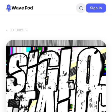
Wave Pod
Sign In
← DISCOVER