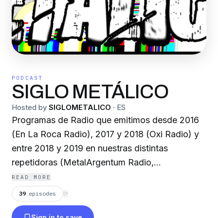
PODCAST
SIGLO METÁLICO
Hosted by
SIGLOMETALICO
·
ES
Programas de Radio que emitimos desde 2016
(En La Roca Radio), 2017 y 2018 (Oxi Radio) y
entre 2018 y 2019 en nuestras distintas
repetidoras (MetalArgentum Radio,
Demontreradio, Espectro FM98.9, A Pura
READ MORE
Sangre Radio, FM Schenker, Planeta Rock
39
episodes
⟳
Radio, Fm Ser San Martín de los Andes, Vértigo
Sign in to save