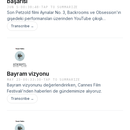
başarısı
JUN 5
·
00:38:48
·
TAP TO SUMMARIZE
Son Petzold filmi Aynalar No. 3, Backrooms ve Obsession'ın
gişedeki performansları üzerinden YouTube çıkışlı
yönetmenlerin sinemadaki başarısı, 29. Uçan Süpürge Film
Transcribe →
Festivali ve Cannes'daki ödüller üzerine konuşuyoruz.
Bayram vizyonu
MAY 23
·
00:33:30
·
TAP TO SUMMARIZE
Bayram vizyonunu değerlendirirken, Cannes Film
Festivali'nden haberleri de gündemimize alıyoruz.
Transcribe →