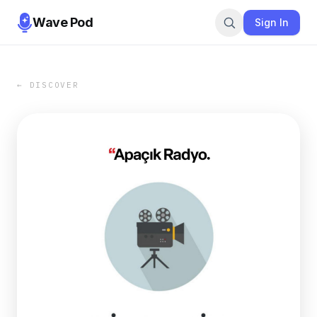
Wave Pod
Sign In
← DISCOVER