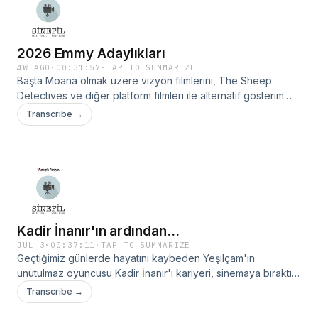
2026 Emmy Adaylıkları
4W AGO
·
00:31:57
·
TAP TO SUMMARIZE
Başta Moana olmak üzere vizyon filmlerini, The Sheep
Detectives ve diğer platform filmleri ile alternatif gösterim
programlarını ve geçtiğimiz günlerde açıklanan Emmy
Transcribe →
adaylıklarını ele alıyoruz.
Kadir İnanır'ın ardından...
JUL 3
·
00:37:11
·
TAP TO SUMMARIZE
Geçtiğimiz günlerde hayatını kaybeden Yeşilçam'ın
unutulmaz oyuncusu Kadir İnanır'ı kariyeri, sinemaya bıraktığı
miras ve toplumsal duruşu üzerinden anıyor; öne çıkan
Transcribe →
filmlerini, oyunculuğunu ve Türkiye sinemasındaki yerini
değerlendiriyoruz. Programın ikinci bölümünde ise haftanın