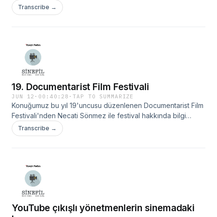
haberlere yer verirken; ayrıca 1995’ten beri devam eden
Transcribe →
Toy Story serisinden müzikler dinleyeceğiz.
19. Documentarist Film Festivali
JUN 12
·
00:40:28
·
TAP TO SUMMARIZE
Konuğumuz bu yıl 19'uncusu düzenlenen Documentarist Film
Festivali'nden Necati Sönmez ile festival hakkında bilgi
alıyoruz.
Transcribe →
YouTube çıkışlı yönetmenlerin sinemadaki