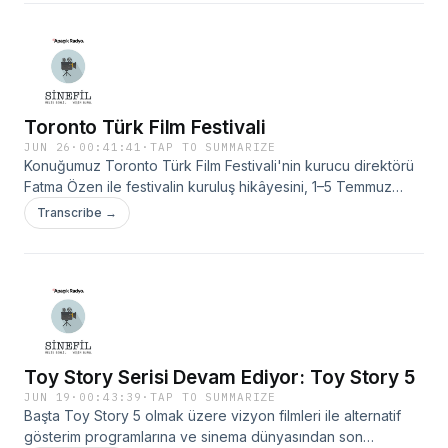
vizyon filmlerini ve sinema etkinliklerini ele alıyoruz.
Toronto Türk Film Festivali
JUN 26
·
00:41:41
·
TAP TO SUMMARIZE
Konuğumuz Toronto Türk Film Festivali'nin kurucu direktörü
Fatma Özen ile festivalin kuruluş hikâyesini, 1–5 Temmuz
tarihleri arasında düzenlenecek ilk festivalin programını ve
Transcribe →
Kanada'da Türk sinemasını daha geniş kitlelerle buluşturma
hedeflerini konuşuyoruz.
Toy Story Serisi Devam Ediyor: Toy Story 5
JUN 19
·
00:43:39
·
TAP TO SUMMARIZE
Başta Toy Story 5 olmak üzere vizyon filmleri ile alternatif
gösterim programlarına ve sinema dünyasından son