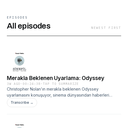
EPISODES
All episodes
NEWEST FIRST
Merakla Beklenen Uyarlama: Odyssey
3W AGO
·
00:24:38
·
TAP TO SUMMARIZE
Christopher Nolan'ın merakla beklenen Odyssey
uyarlamasını konuşuyor, sinema dünyasından haberleri
paylaşıyoruz.
Transcribe →