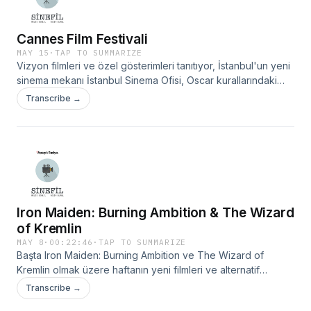
Cannes Film Festivali
MAY 15
·
TAP TO SUMMARIZE
Vizyon filmleri ve özel gösterimleri tanıtıyor, İstanbul'un yeni
sinema mekanı İstanbul Sinema Ofisi, Oscar kurallarındaki
değişiklikler ve yeni başlayan Cannes Film Festivali hakkında
Transcribe →
konuşuyoruz.
Iron Maiden: Burning Ambition & The Wizard
of Kremlin
MAY 8
·
00:22:46
·
TAP TO SUMMARIZE
Başta Iron Maiden: Burning Ambition ve The Wizard of
Kremlin olmak üzere haftanın yeni filmleri ve alternatif
gösterim programlarını konuşurken; ayrıca bu hafta tekmili
Transcribe →
birden gösterime giren Quentin Tarantino’nun Kill Bill: The