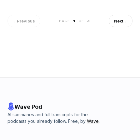
Whole Bloody Affair filminin müziklerini dinliyoruz.
←
Previous
Next
→
PAGE
1
OF
3
Wave Pod
AI summaries and full transcripts for the
podcasts you already follow. Free, by
Wave
.