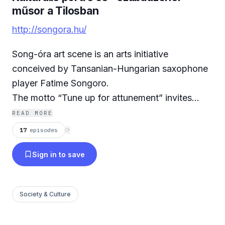
műsor a Tilosban
http://songora.hu/
Song-óra art scene is an arts initiative
conceived by Tansanian-Hungarian saxophone
player Fatime Songoro.
The motto “Tune u
p for attunement” invites
fellow musicians to make improvised music
READ MORE
together.
17
episodes
⟳
Their performances are hinged on the encounter
Sign in to save
of different personalities and musical worlds.
Song-óra (a wordplay in hungarian, 'óra' means
Society & Culture
lesson and song is also referring to the name of
the presenter).