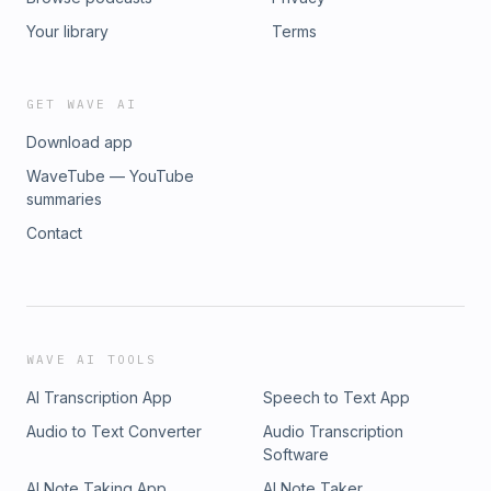
Your library
Terms
GET WAVE AI
Download app
WaveTube — YouTube
summaries
Contact
WAVE AI TOOLS
AI Transcription App
Speech to Text App
Audio to Text Converter
Audio Transcription
Software
AI Note Taking App
AI Note Taker