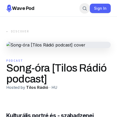
Wave Pod
Sign In
← DISCOVER
PODCAST
Song-óra [Tilos Rádió
podcast]
Hosted by
Tilos Rádió
·
HU
Kulturális portré és - szabadzenei