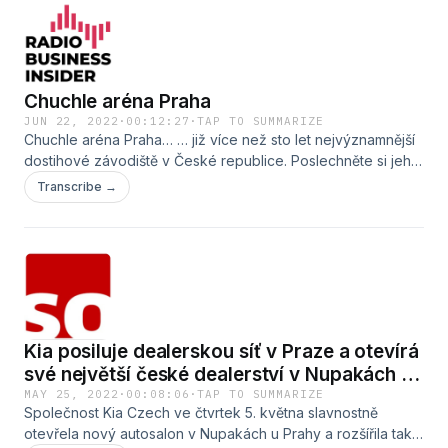
právě ve startupu.
podcastu.
Chuchle aréna Praha
JUN 22, 2022
·
00:12:27
·
TAP TO SUMMARIZE
Chuchle aréna Praha… … již více než sto let nejvýznamnější
dostihové závodiště v České republice. Poslechněte si jeho
současný příběh… Jak vypadá zákulisí parkurových
Transcribe →
závodů? Co to vlastně parkurový závod je? Jak se člověk
dostane k jezdění parkuru? I to se dozvíte v exkluzivním
podcastu, jehož hostem bude &nbsp;parkurová sportovní
ředitelka Markéta Šveňková.
Kia posiluje dealerskou síť v Praze a otevírá
své největší české dealerství v Nupakách u
Prahy.
MAY 25, 2022
·
00:08:06
·
TAP TO SUMMARIZE
Společnost Kia Czech ve čtvrtek 5. května slavnostně
otevřela nový autosalon v Nupakách u Prahy a rozšířila tak