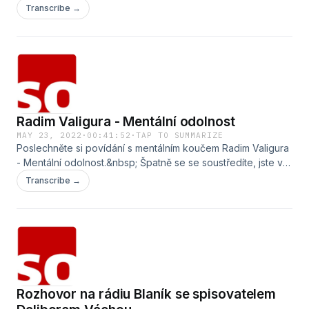
svou autorizovanou dealerskou síť o zavedenou značku
Transcribe →
AUTO OPAT CZ s.r.o.
Radim Valigura - Mentální odolnost
MAY 23, 2022
·
00:41:52
·
TAP TO SUMMARIZE
Poslechněte si povídání s mentálním koučem Radim Valigura
- Mentální odolnost.&nbsp; Špatně se se soustředíte, jste ve
stresu, potřebujete poradit, jak na svou psychiku a co je to
Transcribe →
mentální koučink?&nbsp;
Rozhovor na rádiu Blaník se spisovatelem