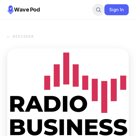
Wave Pod
Sign In
← DISCOVER