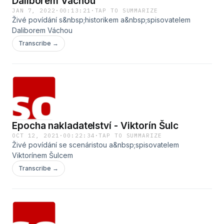
Daliborem Váchou
JAN 7, 2022
·
00:13:21
·
TAP TO SUMMARIZE
Živé povídání s&nbsp;historikem a&nbsp;spisovatelem
Daliborem Váchou
Transcribe →
Epocha nakladatelství - Viktorín Šulc
OCT 12, 2021
·
00:22:34
·
TAP TO SUMMARIZE
Živé povídání se scenáristou a&nbsp;spisovatelem
Viktorínem Šulcem
Transcribe →