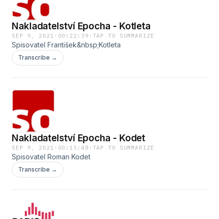
Nakladatelství Epocha - Kotleta
SEP 9, 2021
·
00:22:39
·
TAP TO SUMMARIZE
Spisovatel František&nbsp;Kotleta
Transcribe →
Nakladatelství Epocha - Kodet
SEP 9, 2021
·
00:15:48
·
TAP TO SUMMARIZE
Spisovatel Roman Kodet
Transcribe →