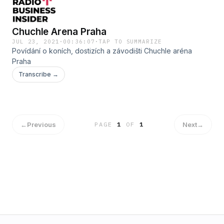
Chuchle Arena Praha
JUL 23, 2021
·
00:36:07
·
TAP TO SUMMARIZE
Povídání o koních, dostizích a závodišti Chuchle aréna
Praha
Transcribe →
←
Previous
Next
→
PAGE
1
OF
1