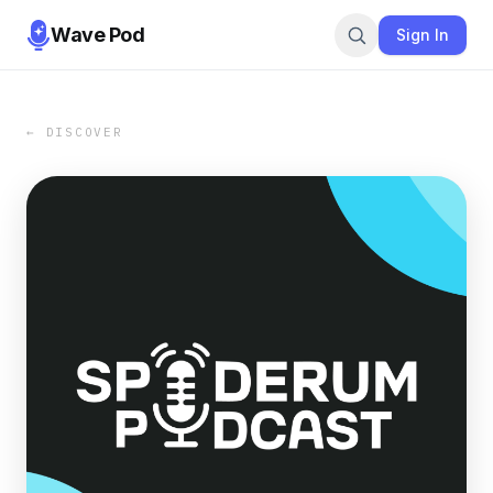
Wave Pod
Sign In
← DISCOVER