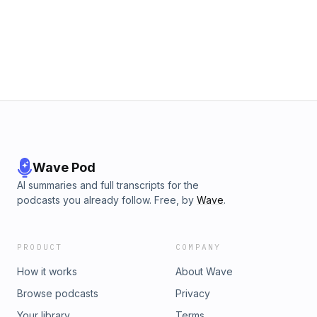
spid...🎙️ Lắng nghe những câu chuyện về thế giới nghề
nghiệp cùng Người Trong Muôn Nghề: https://b.link/NTMN-
Podcast______________© Bản quyền video: Spiderum© Bản
quyền nhạc: Youtube Audio Library, Epidemic
Sound______________Thông tin liên hệ✉️ Email:
contact@spiderum.com☎️ Hotline: 0978 944
558______________
Wave Pod
AI summaries and full transcripts for the
podcasts you already follow. Free, by
Wave
.
PRODUCT
COMPANY
How it works
About Wave
Browse podcasts
Privacy
Your library
Terms