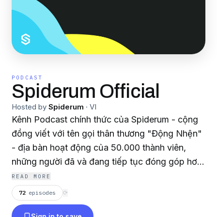
PODCAST
Spiderum Official
Hosted by
Spiderum
·
VI
Kênh Podcast chính thức của Spiderum - cộng
đồng viết với tên gọi thân thương "Động Nhện"
- địa bàn hoạt động của 50.000 thành viên,
những người đã và đang tiếp tục đóng góp hơn
40.000 bài viết tại website spiderum.com
READ MORE
72
episodes
⟳
Sign in to save