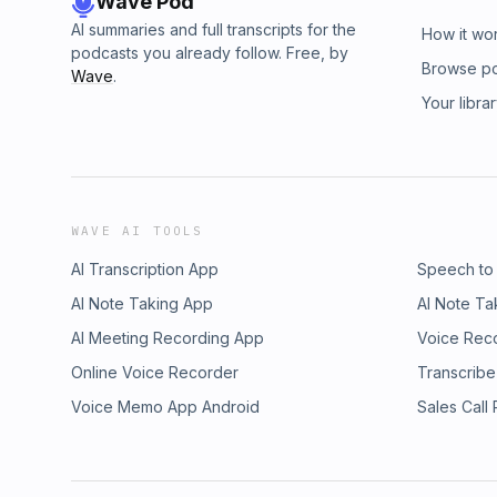
Wave Pod
AI summaries and full transcripts for the
How it wo
podcasts you already follow. Free, by
Browse p
Wave
.
Your libra
WAVE AI TOOLS
AI Transcription App
Speech to
AI Note Taking App
AI Note Ta
AI Meeting Recording App
Voice Rec
Online Voice Recorder
Transcribe
Voice Memo App Android
Sales Call