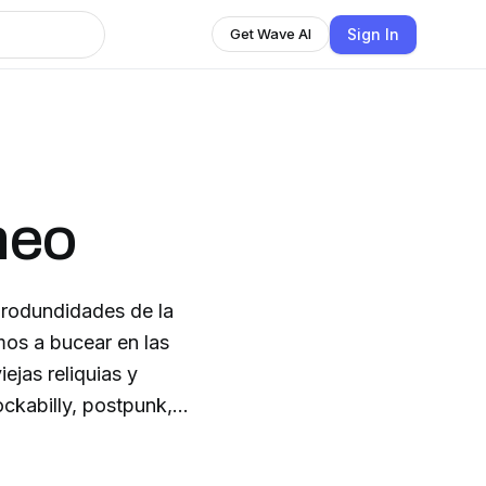
Sign In
Get Wave AI
neo
produndidades de la
mos a bucear en las
ejas reliquias y
ockabilly, postpunk,