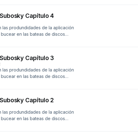
antes de Tears For Fears y mucho
 Subosky Capítulo 4
aNgWeDmMH0y8PO6CI?
 las produndidades de la aplicación
 bucear en las bateas de discos
ias. En este capítulo tenemos como
e lo último de Damned y del ep del
cipa Nico Bonzo y con él charlamos
 Subosky Capítulo 3
sky@gmail.com PlayList
E
TJv6sEYg2856N2Y?
 las produndidades de la aplicación
 bucear en las bateas de discos
as y clásicos del rock, punk, soul,
w wave, industrial y mucho más Este
dito de los Rolling Stones, el nuevo
 Subosky Capítulo 2
 Capell, escucharemos a Ruth Brown
 las produndidades de la aplicación
yNgLiFOI8ayYl?
 bucear en las bateas de discos
 csubosky@gmail.com
as y clásicos del rock, punk, soul,
w wave, industrial y mucho más En
 Shame y Penetration; a los noruegos