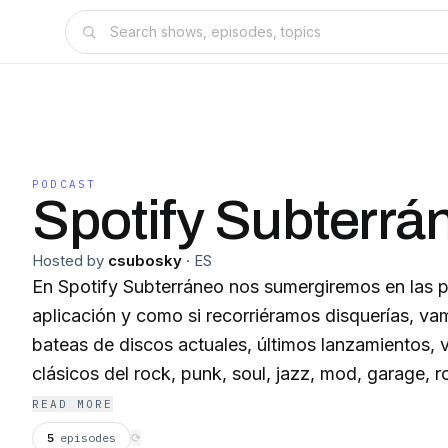
PODCAST
Spotify Subterrá
Hosted by
csubosky
·
ES
En Spotify Subterráneo nos sumergiremos en las 
aplicación y como si recorriéramos disquerías, va
bateas de discos actuales, últimos lanzamientos, vi
clásicos del rock, punk, soul, jazz, mod, garage, r
new wave, industrial y mucho más
READ MORE
5
episodes
⟳