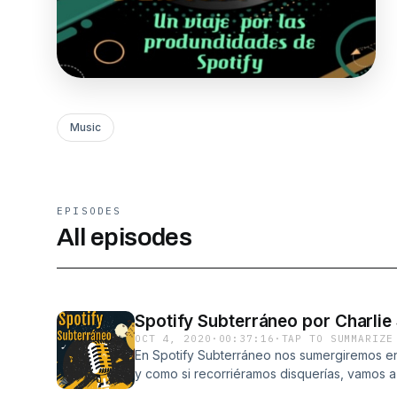
Music
EPISODES
All episodes
Spotify Subterráneo por Charlie
OCT 4, 2020
·
00:37:16
·
TAP TO SUMMARIZE
En Spotify Subterráneo nos sumergiremos en
y como si recorriéramos disquerías, vamos a
actuales, últimos lanzamientos, viejas reliq