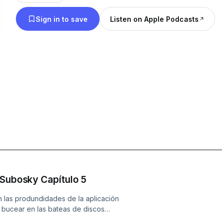
Sign in to save
Listen on Apple Podcasts
 Subosky Capítulo 5
 las produndidades de la aplicación
 bucear en las bateas de discos
uias. Rarezas como Graduates la banda