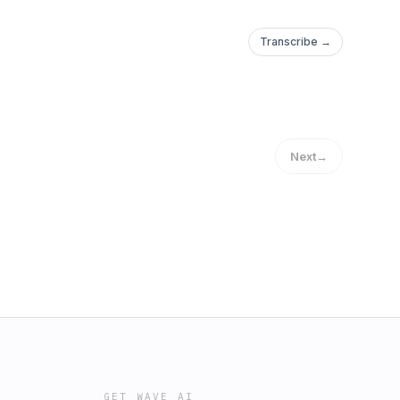
Transcribe →
Next
→
GET WAVE AI