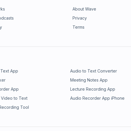
rks
About Wave
odcasts
Privacy
ry
Terms
 Text App
Audio to Text Converter
ker
Meeting Notes App
order App
Lecture Recording App
 Video to Text
Audio Recorder App iPhone
 Recording Tool