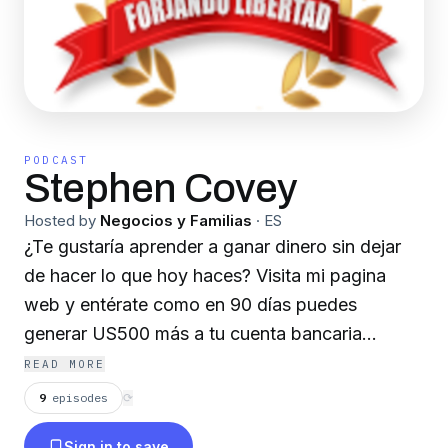
PODCAST
Stephen Covey
Hosted by
Negocios y Familias
·
ES
¿Te gustaría aprender a ganar dinero sin dejar
de hacer lo que hoy haces? Visita mi pagina
web y entérate como en 90 días puedes
generar US500 más a tu cuenta bancaria
gracias a mi plan de trabajo 100% comprobado
READ MORE
y sin riesgo alguno. Ya somos mas de 30.000
9
episodes
⟳
empresarios en Colombia y en constante
Sign in to save