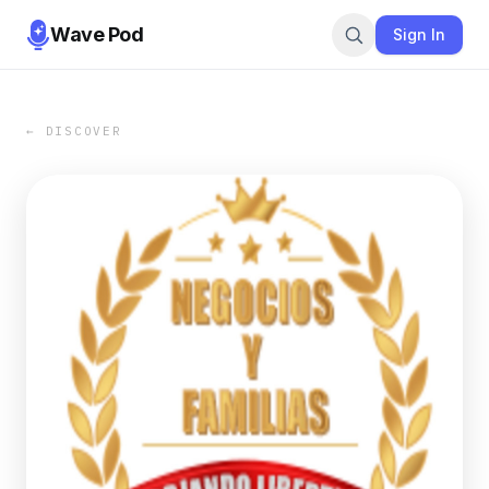
Wave Pod
Sign In
← DISCOVER