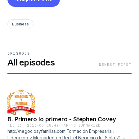
crecimiento. Ven y déjanos ayudarte.
Business
EPISODES
All episodes
NEWEST FIRST
8. Primero lo primero - Stephen Covey
FEB 26, 2016
·
00:28:49
·
TAP TO SUMMARIZE
http://negociosyfamilias.com Formación Empresarial,
Liderazgo y Mercadeo en Red, el Negocio del Siglo 21, ¿Te