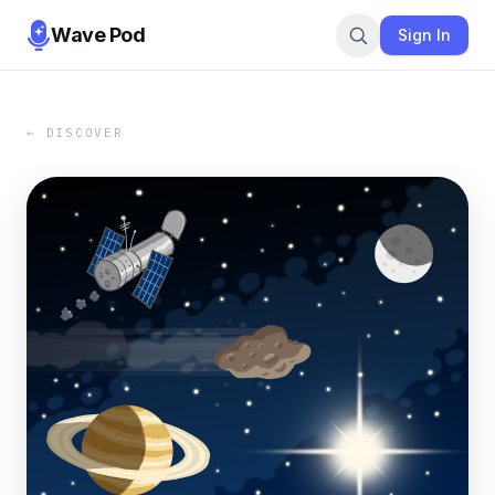
Wave Pod
Sign In
← DISCOVER