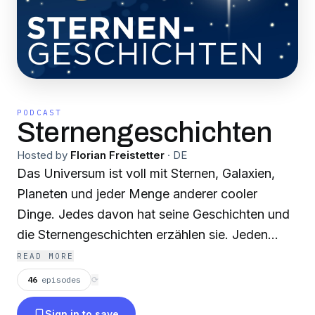
PODCAST
Sternengeschichten
Hosted by
Florian Freistetter
·
DE
Das Universum ist voll mit Sternen, Galaxien,
Planeten und jeder Menge anderer cooler
Dinge. Jedes davon hat seine Geschichten und
die Sternengeschichten erzählen sie. Jeden
Freitag gibt es eine neue Folge - das Universum
READ MORE
bietet genug Material für immer neue
46
episodes
⟳
Geschichten. STERNENGESCHICHTEN LIVE
Sign in to save