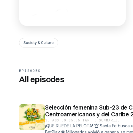
Society & Culture
EPISODES
All episodes
Selección femenina Sub-23 de Col
Centroamericanos y del Caribe 
3D AGO
·
00:55:36
·
TAP TO SUMMARIZE
¡QUE RUEDE LA PELOTA! 🏆 Santa Fe busca u
BetPlay ⚽ Millonarios volvió a ganar y se met