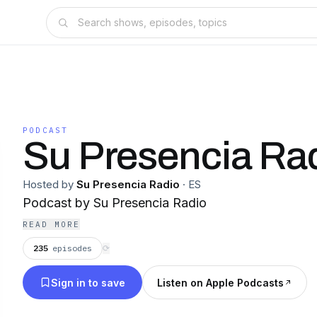
PODCAST
Su Presencia Ra
Hosted by
Su Presencia Radio
·
ES
Podcast by Su Presencia Radio
READ MORE
235
episodes
⟳
Sign in to save
Listen on Apple Podcasts