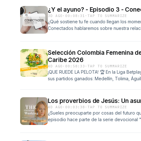
Working Woman en Español. Si quieres más co
¿Y el ayuno? - Episodio 3 - 
escúchanos en vivo, de lunes a viernes a las 5
3D AGO
·
00:08:31
·
TAP TO SUMMARIZE
supresenciaradio.com.
¿Qué sostiene tu fe cuando llegan los momen
Conectados hablaremos sobre nuestra relac
qué fuimos creados para caminar con él y có
Escucha nuestro devocional en vivo de lunes 
supresenciaradio.com
Selección Colombia Femenina de 
Caribe 2026
4D AGO
·
00:58:33
·
TAP TO SUMMARIZE
¡QUE RUEDE LA PELOTA! 🏆 En la Liga Betpla
sus partidos ganados: Medellín, Tolima, Águ
Selección Colombia de Fútbol Femenina de M
Juegos Centroamericanos y del Caribe 2026.
Aleksandrova, por un paso de Ronda en el 
Los proverbios de Jesús: Un asu
italiana Stefani. 🏅 Colombia llega a 171 me
4D AGO
·
00:03:38
·
TAP TO SUMMARIZE
la última semana de los Juegos Centroameri
¿Sueles preocuparte por cosas del futuro q
esto y mucho más... ¡En Que Ruede la Pelota!
episodio hace parte de la serie devocional 
del corazón", un mensaje de The Christian 
quieres más consejos para tu vida laboral, 
viernes a las 5:30 a.m. y a las 11:00 a.m. por