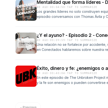
Mentalidad que forma líderes - 
4D AGO
·
00:04:50
·
TAP TO SUMMARIZE
Los grandes líderes no solo construyen equip
episodio conversamos con Thomas Ávila y Ch
necesaria para desarrollar el potencial de o
nuevos líderes e invertir en su crecimiento.
Liderazgo todos los martes y jueves a las 9:
¿Y el ayuno? - Episodio 2 - 
4D AGO
·
00:09:59
·
TAP TO SUMMARIZE
Una relación no se fortalece por accidente, 
en Conectados hablaremos sobre nuestra re
qué fuimos creados para caminar con él y có
Escucha nuestro devocional en vivo de lunes 
supresenciaradio.com
Éxito, dinero y fe: ¿enemigos o 
5D AGO
·
00:40:04
·
TAP TO SUMMARIZE
En este episodio de The Unbroken Project no
y la fe son enemigos o pueden convertirse 
alrededor de Dios y no de nuestra ambición
con nuestros logros, administrar el dinero
oportunidades y recursos no como ídolos que
como herramientas para servir, bendecir y 
←
Previous
personal y profesional