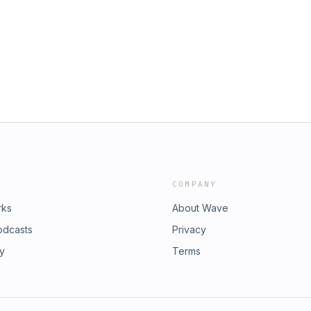
COMPANY
rks
About Wave
odcasts
Privacy
ry
Terms