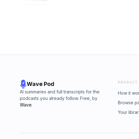
PRODUCT
Wave Pod
AI summaries and full transcripts for the
How it wo
podcasts you already follow. Free, by
Browse p
Wave
.
Your libra