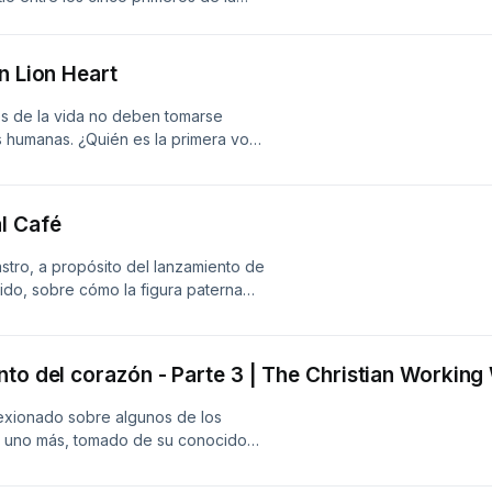
#131 medirá fuerzas ante el #15
 Marlen Reusser (Movistar Team)
 de la cuarta etapa del Tour de
n Lion Heart
n Que Ruede la Pelota! ¡Ya estamos
uedes escucharnos por 1160 AM en
s de la vida no deben tomarse
s humanas. ¿Quién es la primera voz
Dios o cualquier otra persona?
l Café
tro, a propósito del lanzamiento de
ido, sobre cómo la figura paterna
sanar heridas y la oportunidad de
rcano y presente. No te pierdas esta
idad desde una perspectiva que
nto del corazón - Parte 3 | The Christian Workin
exionado sobre algunos de los
 uno más, tomado de su conocido
de la serie devocional "Los
, un mensaje de The Christian