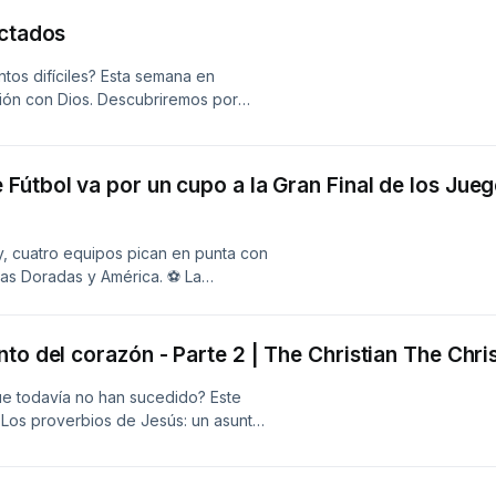
nsejos para tu vida laboral,
Conectados
:30 a.m. y a las 11:00 a.m. por
tos difíciles? Esta semana en
ión con Dios. Descubriremos por
mo fortalecer esa relación cada día.
a viernes a las 7:30 a.m. por
Fútbol va por un cupo a la Gran Final de los Jue
y, cuatro equipos pican en punta con
ilas Doradas y América. ⚽ La
ayores disputa la Semifinal en los
 🎾 María Camila Osorio enfrenta a
WTA de Toronto, luego de ganar a la
nto del corazón - Parte 2 | The Christian The Ch
dallas y asegura su Segundo lugar en
canos y del Caribe 2026. 🔥 Todo
ue todavía no han sucedido? Este
"Los proverbios de Jesús: un asunto
Working Woman en Español. Si
escúchanos en vivo, de lunes a
 supresenciaradio.com.