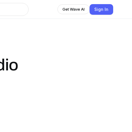
Sign In
Get Wave AI
dio