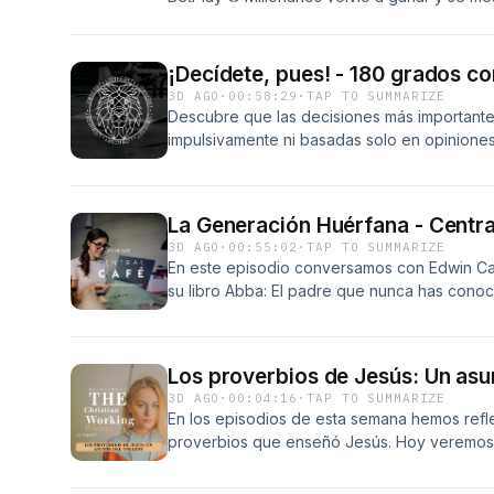
Liga BetPlay. 🎾 El colombiano Nicolás Mejía 
Lorenzo Musetti en el ATP de Montreal 🚴🏼
ganó con autoridad la contrarreloj individual
¡Decídete, pues! - 180 grados co
Francia. 🔥 Todo esto y mucho más... ¡Hoy e
3D AGO
·
00:58:29
·
TAP TO SUMMARIZE
AL AIRE con nuestro programa deportivo! P
Descubre que las decisiones más importante
Bogotá, o en supresenciaradio.com
impulsivamente ni basadas solo en opinione
que escuchas cuando estás en un problema: 
La Generación Huérfana - Centra
3D AGO
·
00:55:02
·
TAP TO SUMMARIZE
En este episodio conversamos con Edwin Cas
su libro Abba: El padre que nunca has conoc
influye en nuestra identidad, el desafío de 
descubrir el amor de Dios como un Padre ce
conversación que nos anima a ver la patern
Los proverbios de Jesús: Un asu
transforma.
3D AGO
·
00:04:16
·
TAP TO SUMMARIZE
En los episodios de esta semana hemos refl
proverbios que enseñó Jesús. Hoy veremos
Sermón del Monte. Este episodio hace parte 
proverbios de Jesús: un asunto del corazón"