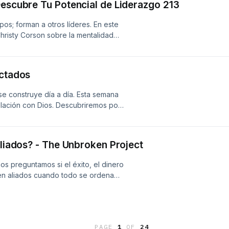
Descubre Tu Potencial de Liderazgo 213
os; forman a otros líderes. En este
risty Corson sobre la mentalidad
tros. Hablamos de cómo identificar
 Escucha Descubre tu Potencial de
00 a.m. por supresenciaradio.com.
Conectados
se construye día a día. Esta semana
lación con Dios. Descubriremos por
mo fortalecer esa relación cada día.
a viernes a las 7:30 a.m. por
aliados? - The Unbroken Project
s preguntamos si el éxito, el dinero
en aliados cuando todo se ordena
. Hablamos de cómo honrar a Dios
 como mayordomos y usar
 definen nuestra identidad, sino
obedecer en medio del crecimiento
PAGE
1
OF
24