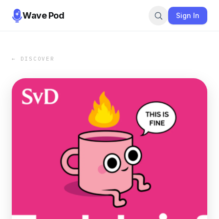
Wave Pod
Sign In
← DISCOVER