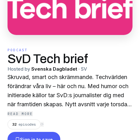
PODCAST
SvD Tech brief
Hosted by
Svenska Dagbladet
·
SV
Skruvad, smart och skrämmande. Techvärlden
förändrar våra liv – här och nu. Med humor och
initierade källor tar SvD:s journalister dig med
när framtiden skapas. Nytt avsnitt varje torsdag,
med Björn Jeffery, Sophia Sinclair, Henning
READ MORE
Eklund och Erik Wisterberg. Signa upp dig på
32
episodes
⟳
nyhetsbrevet här:
Sign in to save