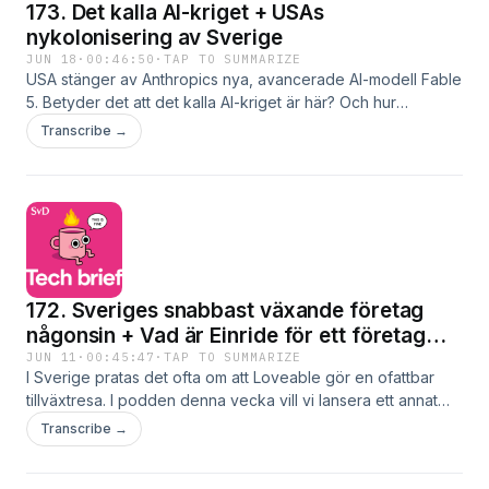
173. Det kalla AI-kriget + USAs
nykolonisering av Sverige
JUN 18
·
00:46:50
·
TAP TO SUMMARIZE
USA stänger av Anthropics nya, avancerade AI-modell Fable
5. Betyder det att det kalla AI-kriget är här? Och hur
påverkar det oss? Sophia Sinclair förklarar varför Sverige är
Transcribe →
exceptionellt sårbart om detta blir verklighet, men hon tror
egentligen inte att vi behöver oroa oss. I Sverige gläds vi
också över alla amerikanska bolag som vill etablera sig i
Sverige. Men ska vi verkligen jubla över det, undrar Björn
Jeffery. Snarare verkar det som om USA håller på med en
ny form av kolonisering. Med humor och initierade källor tar
SvD:s journalister med dig när framtiden skapas. Med Björn
172. Sveriges snabbast växande företag
Jeffery, Sophia Sinclair och Henning Eklund. Producent och
redaktör Tove Friman Leffler.
någonsin + Vad är Einride för ett företag
egentligen?
JUN 11
·
00:45:47
·
TAP TO SUMMARIZE
I Sverige pratas det ofta om att Loveable gör en ofattbar
tillväxtresa. I podden denna vecka vill vi lansera ett annat
företag som det snabbast växande bolaget någonsin. Det
Transcribe →
handlar om AI-bolaget Legora, som erbjuder sin tjänster till
advokatbyråer. I oktober värderades bolaget till 17 miljarder