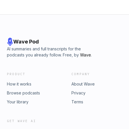
journalister med dig när framtiden skapas. Med Björn
Jeffery, Sophia Sinclair och Henning Eklund. Producent och
redaktör Tove Friman Leffler.
Wave Pod
AI summaries and full transcripts for the
podcasts you already follow. Free, by
Wave
.
PRODUCT
COMPANY
How it works
About Wave
Browse podcasts
Privacy
Your library
Terms
GET WAVE AI