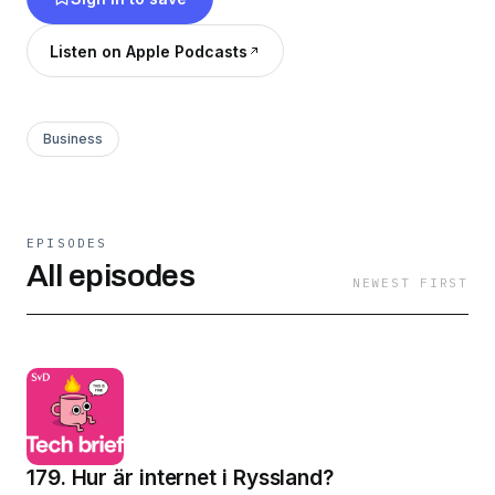
https://www.svd.se/story/tech-brief-nyhetsbrev
Listen on Apple Podcasts
Business
EPISODES
All episodes
NEWEST FIRST
179. Hur är internet i Ryssland?