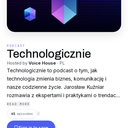
PODCAST
Technologicznie
Hosted by
Voice House
·
PL
Technologicznie to podcast o tym, jak
technologia zmienia biznes, komunikację i
nasze codzienne życie. Jarosław Kuźniar
rozmawia z ekspertami i praktykami o trendach,
narzędziach i decyzjach, które mają realny
READ MORE
wpływ na gospodarkę i społeczeństwo. To
61
episodes
⟳
miejsce na wiedzę, przykłady, analizy i raporty.
Sign in to save