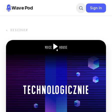
Wave Pod
Sign In
← DISCOVER