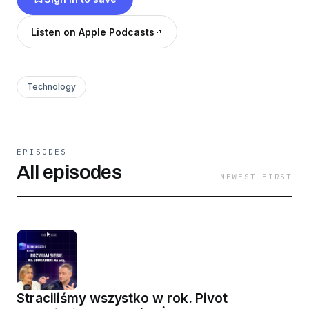
Merytorycznie, ale z dystansem. Zawsze z
kontekstem – żeby zrozumieć, dokąd zmierza
Listen on Apple Podcasts
świat cyfrowy.
Technology
EPISODES
All episodes
NEWEST FIRST
Straciliśmy wszystko w rok. Pivot