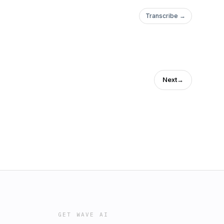
Transcribe →
Next
→
GET WAVE AI