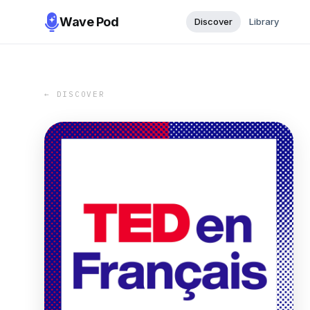
Wave Pod
Discover
Library
← DISCOVER