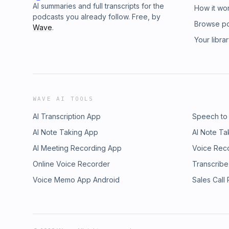
AI summaries and full transcripts for the
How it wo
singularité ? Comment concilier innovation mé
podcasts you already follow. Free, by
patients ? Entre médecine, neurosciences et
Browse p
Wave
.
invite à réfléchir aux frontières toujours plu
Your libra
et modification de l’humain.Un talk passionn
comprendre le cerveau, c’est aussi mieux c
d’entre nous une personne unique.Revoir le 
https://www.youtube.com/watch?v=NE1dc5X
Visitez acast.com/privacy pour plus d'informa
WAVE AI TOOLS
AI Transcription App
Speech to
AI Note Taking App
AI Note Ta
AI Meeting Recording App
Voice Rec
Online Voice Recorder
Transcribe
Voice Memo App Android
Sales Call