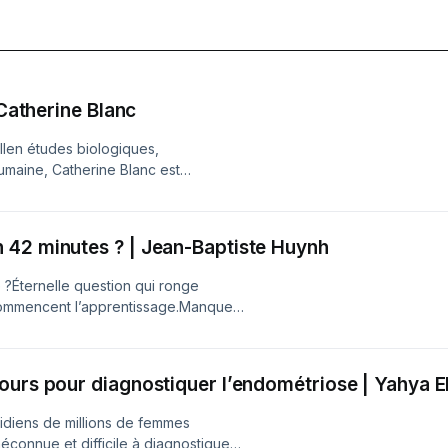
 Catherine Blanc
IIen études biologiques,
umaine, Catherine Blanc est
érents ouvrages sur la sexualité
ité des femmes n'est pas celle des
 -- l'éjaculation ».Revoir le talk :
 42 minutes ? | Jean-Baptiste Huynh
q7g&amp;t=1sRetrouvez nous sur
dIn. Hébergé par Acast. Visitez
 ?Éternelle question qui ronge
 commencent l’apprentissage.Manque
 système de notation perfectible,
ce à l’adversité mathématique.Mais
h a rivalisé d’ingéniosité pour
ours pour diagnostiquer l’endométriose | Yahya El
tant qu'ancien professeur, Jean-
tion traditionnelle ne fonctionne
tidiens de millions de femmes
 CEO et co-fondateur de DragonBox,
connue et difficile à diagnostiquer.