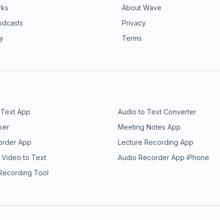
rks
About Wave
dicale et respect de l’identité des
 philosophie, Carine Karachi nous
odcasts
Privacy
s floues entre réparation du cerveau
ry
Terms
ant qui nous rappelle que
omprendre ce qui fait de chacun
talk TEDxParis de Carine Karachi :
3yMg&amp;t=1s Hébergé par Acast.
tions.
 Text App
Audio to Text Converter
ker
Meeting Notes App
order App
Lecture Recording App
 Video to Text
Audio Recorder App iPhone
 Recording Tool