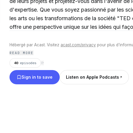
de leurs projets et projetez-vous dans l'avenir de
d'expertise. Que vous soyez passionné par les sci
les arts ou les transformations de la société "TED en Français" vous
offre une perspective unique sur les idées qui fa
Hébergé par Acast. Visitez
acast.com/privacy
pour plus d'informa
READ MORE
40
episodes
⟳
Sign in to save
Listen on Apple Podcasts