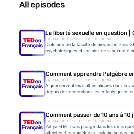
All episodes
La liberté sexuelle en question |
5D AGO
·
00:14:29
·
TAP TO SUMMARIZE
Diplômée de la faculté de médecine Paris-XI
psychologiques et sociales de la sexualité h
sexologue et psychanalyste. Elle a écrit diff
masculine et féminine notamment « La sexual
magazines » ou encore « La sexualité masculine
Comment apprendre l'algèbre en
https://www.youtube.com/watch?v=13razgR8
2W AGO
·
00:13:19
·
TAP TO SUMMARIZE
Instagram, Facebook, X, Tik Tok &amp; Linke
À quoi servent les mathématiques dans la vie
acast.com/privacy pour plus d'informations.
depuis des générations les enfants qui en
d’applications concrètes, langage complexe,
beaucoup d’entre nous se sont démotivés fa
pourquoi tant d’hostilité ? Jean-Baptiste Huyn
Comment passer de 10 ans à 10 j
réinventer l’enseignement de la matière. En 
3W AGO
·
00:15:11
·
TAP TO SUMMARIZE
Baptiste Huynh sait d'expérience que l'éduca
Yahya El Mir nous plonge dans les défis quo
pas avec tous les enfants.Il est maintenant
atteintes d'endométriose, maladie souvent mé